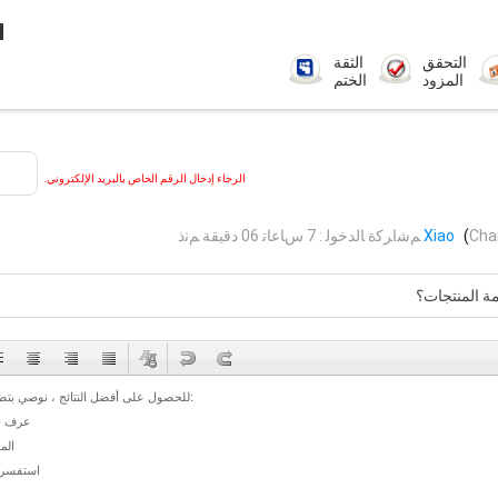
.
التحقق
الثقة
المزود
الختم
الرجاء إدخال الرقم الخاص بالبريد الإلكتروني.
Cha
(
Xiao
ﻢﺷﺍﺮﻛﺓ ﺎﻟﺪﺧﻮﻟ : 7 ﺱﺎﻋﺎﺗ 06 دقيقة ﻢﻧﺫ