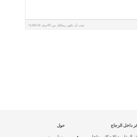
يجب أن تكون رسالتك بين الأحرف 20-3,000!
ئر داخل الزجاج
حول
ئر المقاومة للانعكاس داخل
منزل، بيت