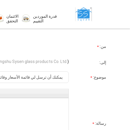
قدرة الموردين
الائتمان
التقييم
التحقق
من:
ngshu Sysen glass products Co. Ltd.
)
إلى:
موضوع:
رسالة: