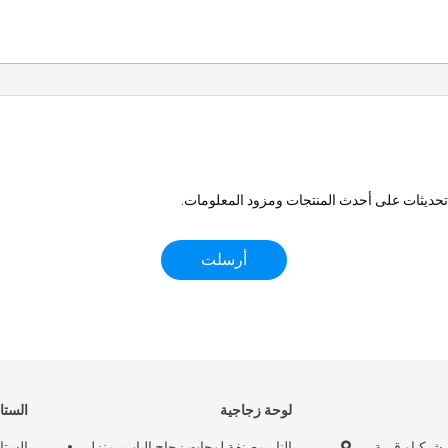
 تحديثات على أحدث المنتجات ومزود المعلومات.
لوحة زجاجية
الستا
يكياو قرية،
النار مصنفة لوحات زجاج الباب، منزل
الستا