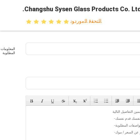
Changshu Sysen Glass Products Co. Ltd
ﺎﻠﺘﺤﻘﻗ ﺎﻠﻣﻭﺭﺩﻮﻧ
المعلومات
المطلوبة