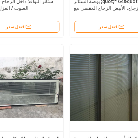
22 &quot;* 64&quot; بوصة الستائر
ستائر النوافذ داخل الزجاج
زجاج، الأبيض الزجاج المقسى مع
الصوت / العزل
الستائر داخل
افضل سعر
افضل سعر