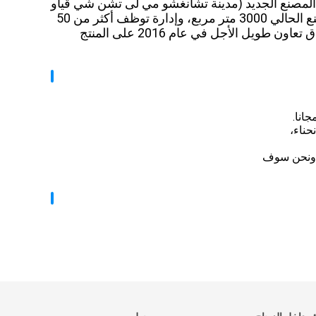
 خطوة إلى المصنع الجديد (مدينة تشانغشو مي لى تشن شي قياو
قرية)، لتحسين بيئة الإنتاج، لضمان جودة المنتج، لإرساء أساس متين، المصنع الحالي 3000 متر مربع، وإدارة توظف أكثر من 50
شخصا، هو الآن مع العديد من شركات التجارة الخارجية قد وقعت على اتفاق تعاون طويل الأجل في عام 2016 على المنتج
جانا.
حناء،
ة ونحن سوف