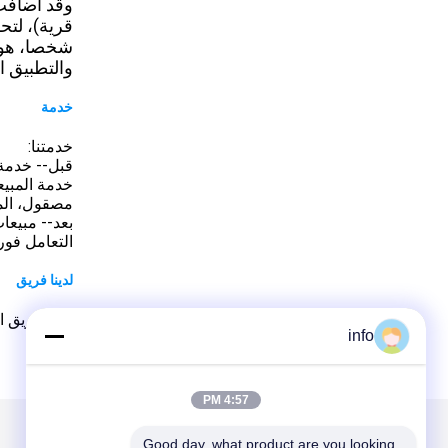
وقد أضافت 
والتطبيق ا
خدمة
خدمتنا:
قبل-- خدمة ب
خدمة المبيع
مصقول، المل
بعد-- مبيعا
التعامل فور
لدينا فريق
لدينا فريق 
info
4:57 PM
Good day, what product are you looking 