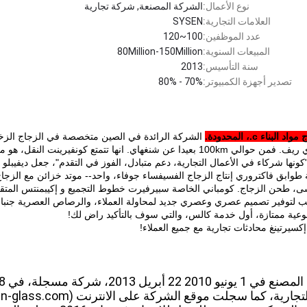
نوع الأعمال:
الشركة المصنعة, شركة تجارية
العلامات التجارية:
SYSEN
عدد الموظفين:
100~120
المبيعات السنوية:
80Million-150Million
سنة التأسيس:
2013
تصدير أجهزة الكمبيوتر:
70% - 80%
بناء c.، المحدودة.
الشركة الرائدة في الصين متخصصة في الزجاج الزخ
ي ريف.
فمن حوالي 100km بعيدا عن شنغهاي.
انها تتمتع كونفيرينت النقل، هو 
"كونها شركاء في الأعمال التجارية، دعم متبادل، الفوز في التقدم"، جعل ديفيب
ة طوابق فاكتروري إنتاج الزجاج الفسيفساء جوفاء، واحد-- موتد خزائن مع الزجاج
سى، طحن الزجاج.
كومباني الخاصة سبيرفيرت خطوط التجميع و إكيبمنتس المتقدم
ب لتوفير تصميم عصري وعصري جديد لمحاولة العملاء، والرصاص العصرية جنبا إ
وعية ممتازة، أول خدمة كالس، والتي سوف بالتأكيد راض لك!
كسيرتينغ محادثات تجارية مع جميع العملاء!