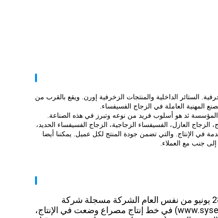
رفية.
الستائر الداخلية والمنتجات الزخرفية إورن.
ويقع بالقرب من
مصنع المهنية العاملة في الزجاج الفسيفساء.
لو المؤسسة ثد هو أسلوب فريد من نوعه وتبرز في هذه الصناعة.
، الزجاج العازل، الفسيفساء الزجاجية، الزجاج الفسيفساء الحديد،
ة في الإنتاج.
والتي تضمن جودة المنتج لكل عميل.
يمكننا أيضا
لى جنب مع العملاء.
تم تأسيس المصنع في 1 يونيو 2010 22 أبريل 2013، شركة مسجلة، في 28 يونيو من نفس العام الشركة مسجلة شركة
العلامات التجارية، كما سجلت موقع الشركة على الانترنت (www.sysen-glass.com) في خط إنتاج مصراع وضعت في الإنتاج،