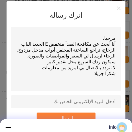
خفف تألق سلامة الزجاج
اتصل بنا
اترك رسالة
صفائح الزجاج المزخرف الشفاف المدلفن الشفاف ،
التصميم الداخلي ، تعيق الرؤية
اتصل بنا
فن الديكور الزخرفية لوحات زجاجية منقوشة / لوحات
زخرفية للأبواب
اتصل بنا
زخرفة الباب / نافذة نقش الزجاج ، والنحاس / النيكل / باتينا
لوحات زخرفية زجاجية
اتصل بنا
الزجاج الباروك الزخرفي الزخرفي الزخرفي النقش المضاد
لمكافحة التعدي
اتصل بنا
إرسال
القطب الشمالي منقوشة نافذة الباب البدلة ديكور متجمد
الزجاج النحاس / النيكل / الزنجار
info