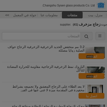
Changshu Sysen glass products Co. Ltd.
منزل، بيت
منتجات
معلومات عنا
جولة في المعمل
>>
زجاج مزخرف
جودة
supplier.
(41)
3.2 مم منخفض الحديد الزخرفية الزخرفية الزجاج حواف
الصلبة زوايا مضللة
اتصل بنا
الباروك نمط الزخرفية الزجاجية مقاومة للحرارة المضادة
للتآكل
اتصل بنا
لا يعد الطلاء على الزجاج المعشق ولا تجميعه بشرائط
محفورة في المقدمة ميزة لا غنى عنها في الفن
اتصل بنا
محكم الزجاج المطرزة الزجاج / البطانة صفائح الزجاج