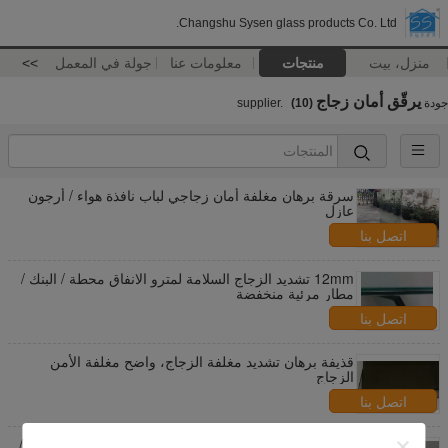
Changshu Sysen glass products Co. Ltd.
منزل، بيت
منتجات
معلومات عنا
جولة في المعمل
>>
يرقّق أمان زجاج
جودة
supplier.
(10)
سرقة برهان مغلفة أمان زجاجي لباب نافذة هواء / أرجون
عازل
اتصل بنا
12mm تشديد الزجاج السلامة لمترو الانفاق محطة / البنك /
مطار مرئية منخفضة
اتصل بنا
قذيفة برهان تشديد مغلفة الزجاج، واضح مغلفة الأمن
الزجاج
اتصل بنا
تعويم مغلفة زجاج الأمان 6.38 مم-42.3 مم سماكة الهواء /