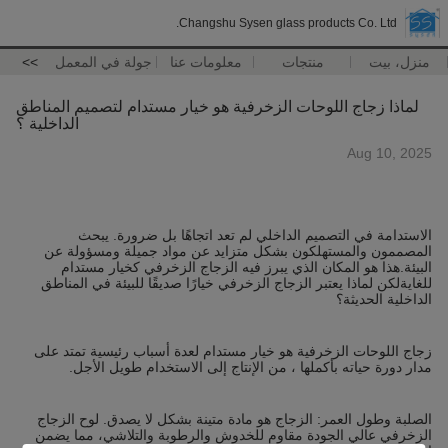
Changshu Sysen glass products Co. Ltd.
منزل، بيت
منتجات
معلومات عنا
جولة في المعمل
>>
لماذا زجاج اللوحات الزخرفية هو خيار مستدام لتصميم المناطق
الداخلية ؟
Aug 10, 2025
الاستدامة في التصميم الداخلي لم تعد اتجاهًا بل ضرورة. يبحث
المصممون والمستهلكون بشكل متزايد عن مواد جميلة ومسؤولة عن
البيئة.هذا هو المكان الذي يبرز فيه الزجاج الزخرفي كخيار مستدام
للغايةلكن لماذا يعتبر الزجاج الزخرفي خيارًا صديقًا للبيئة في المناطق
الداخلية الحديثة؟
زجاج اللوحات الزخرفية هو خيار مستدام لعدة أسباب رئيسية تمتد على
مدار دورة حياته بأكملها ، من الإنتاج إلى الاستخدام طويل الأجل.
الصلبة وطول العمر: الزجاج هو مادة متينة بشكل لا يصدق. لوح الزجاج
الزخرفي عالي الجودة مقاوم للخدوش والرطوبة والتلاشي، مما يضمن