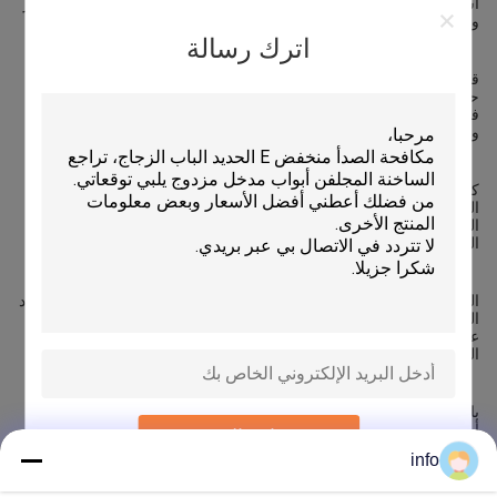
استمراره لعقود.طول عمرها يقلل من الحاجة إلى استبدالها بشكل متكرر
ويقلل من النفايات.
اترك رسالة
قابلية إعادة التدوير: الزجاج قابل لإعادة التدوير بنسبة 100٪. في نهاية
حياته ، يمكن إذابته وإعادة تشكيله إلى منتجات زجاجية جديدة دون أي
فقدان في الجودة.هذا يقلل بشكل كبير من الطلب على المواد الخام
والطاقة.
كفاءة استخدام الطاقة: يمكن استخدام الزجاج الزخرفي لنشر الضوء
الطبيعي للمساعدة في تقليل الحاجة إلى الإضاءة الاصطناعية خلال
النهار.هذا يقلل من استهلاك الكهرباء ويساهم في انخفاض البصمة
الكربونية الكلية للمبنى.
التركيب غير السام: يتم تصنيع الزجاج من مواد طبيعية مثل الرمال والرماد
الصودي والحجر الجيري. إنه غير سام وغير مسام، ولا يطلق مركبات
عضوية متقلبة ضارة (VOCs) ،والتي يمكن أن تكون مصدر قلق مع مواد
البناء الأخرى.
باختيار الزجاج الزخرفيأنت لا تستثمر فقط في منتج جميل ووظيفي ولكن
أيضا اتخاذ قرار واع للبيئة التي تدعم نهج أكثر استدامة للتصميم والعيش.
إرسال
info
Recommended Products