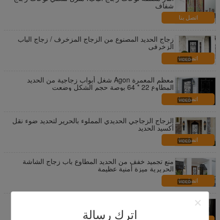
شفاف
اتصل بنا
زجاج الحديد المصنوع من الزجاج المزخرف / زجاج الباب
الزخرفي
اتصل بنا
معظم المعمرة Agon شغل أبواب زجاجية من الحديد
المطاوع 22 * ​​64 بوصة حجم الشكل وضعت
اتصل بنا
الزجاج الزجاجي الحديدي المملوء بالحرير لتحديد ضوء نقل
أكسيد الحديد
اتصل بنا
منع تجميد خفف من الحديد المطاوع باب زجاج الشاشة
الحريرية ميزة أمنية عظيمة
اتصل بنا
حمض محفورا جوفاء الزجاج مع الستائر سماكة 25-30 مم
الألومنيوم الستائر
اترك رسالة