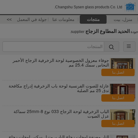
Changshu Sysen glass products Co. Ltd.
منزل، بيت
منتجات
معلومات عنا
جولة في المعمل
>>
الحديد المطاوع الزجاج
جودة
supplier.
جوفاء معزول الخصوصية لوحة الزخرفية الزجاج الأحمر
النحاس سمك 25.4 مم
اتصل بنا
عازلة للصوت الفرنسية لوحة باب الزخرفية إدراج مكافحة
تدق 25 مم الصلبة
اتصل بنا
الباب الزخرفية لوحة الزجاج 033 نوع 8-25mm سماكة
عزل الصوت
اتصل بنا
النار مصنفة لوحات زجاج الباب، منزل سكني لوحات زجاج