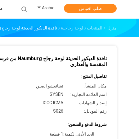
Arabic
من
طلب اقتباس
منزل
المنتجات
لوحة زجاجية
نافذة الديكور الحديثة لوحة زجاج Naumburg من فرسان المقدسة والعذارى
نافذة الديكور الحديثة لوحة زجاج mburg
المقدسة والعذارى
تفاصيل المنتج:
مكان المنشأ:
تشانغشو الصين
اسم العلامة التجارية:
SYSEN
إصدار الشهادات:
IGCC IGMA
رقم الموديل:
S026
شروط الدفع والشحن:
الحد الأدنى لكمية:
1 قطعة