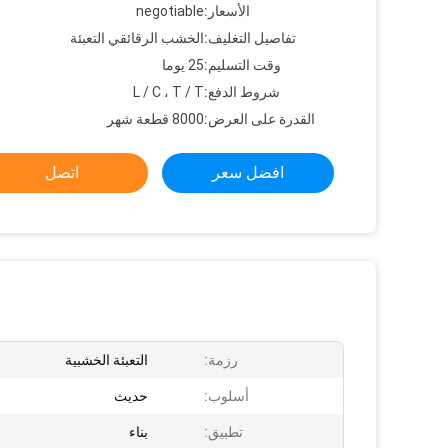
الأسعار:
negotiable
تفاصيل التغليف:
الخشب الرقائقي التعبئة
وقت التسليم:
25 يوما
شروط الدفع:
L / C ، T / T
القدرة على العرض:
8000 قطعة شهر
افضل سعر
اتصل
رزمة:
التعبئة الخشبية
أسلوب:
حديث
تطبيق:
بناء