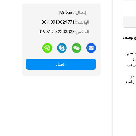
إتصال:
Mr. Xiao
الهاتف ::
86-13913629771
الفاكس:
86-512-52333825
ج وصف
اميم ،
ع
اتصل
ير في
 من
 واسع