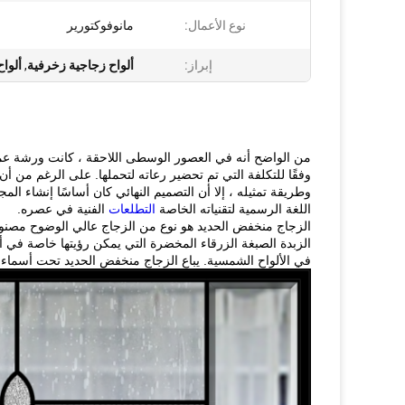
نوع الأعمال:
مانوفوكتورير
إبراز:
ألواح زجاجية زخرفية
,
ألوا
من الواضح أنه في العصور الوسطى اللاحقة ، كانت ورشة عمل 
وفقًا للتكلفة التي تم تحضير رعاته لتحملها.
على الرغم من أن ا
وطريقة تمثيله ، إلا أن التصميم النهائي كان أساسًا إنشاء ال
اللغة الرسمية لتقنياته الخاصة
التطلعات
الفنية في عصره.
الزجاج منخفض الحديد هو نوع من الزجاج عالي الوضوح مصنوع
الزبدة الصبغة الزرقاء المخضرة التي يمكن رؤيتها خاصة في أح
في الألواح الشمسية.
يباع الزجاج منخفض الحديد تحت أسماء ت