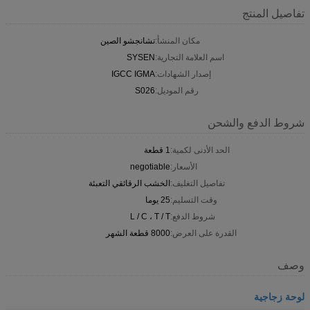
تفاصيل المنتج
مكان المنشأ:
تشانجشو الصين
اسم العلامة التجارية:
SYSEN
إصدار الشهادات:
IGCC IGMA
رقم الموديل:
S026
شروط الدفع والشحن
الحد الأدنى لكمية:
1 قطعة
الأسعار:
negotiable
تفاصيل التغليف:
الخشب الرقائقي التعبئة
وقت التسليم:
25 يوما
شروط الدفع:
L / C ، T / T
القدرة على العرض:
8000 قطعة الشهر
وصف
لوحة زجاجية