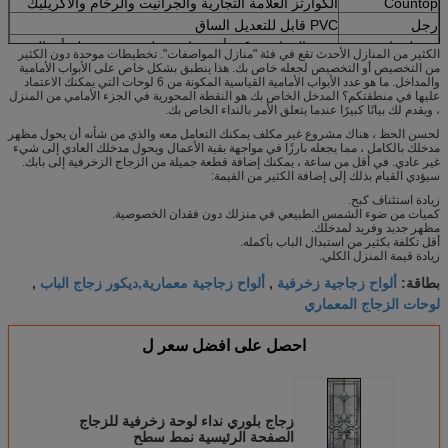
Countop
الكوارتز العلامة التجارية والجرانيت والرخام والاكريليك
رجل
PVC قابل للتعديل الساق
مستلزمات
جميع النوبات يمكن أن تختار ، مثل صنبور ، سلة أو بالوعة
الكثير من المنازل الأحدث تقع في فئة "منازل المواصفات". تخطيطات موحدة دون الكثير
صفقة
التعبئة شقة
من التخصيص أو التخصيص لجعله خاص بك. هذا ينطبق بشكل خاص على الأبواب الأمامية
والمداخل. ما هو عدد الأبواب الأمامية القياسية المكونة من 6 لوحات التي يمكنك الاعتماد
موك
1 مجموعة
عليها في منطقتكم؟ المدخل الخاص بك هو النقطة المحورية في الجزء الأمامي من المنزل
، ويقدم لك بيانًا كبيرًا عندما يتعلق الأمر بالنداء الخاص بك.
استعمال
شقة أو استخدام المنزل
مصطلح الدفع
T / T ، L / C ، ويسترن يونيون
لحسن الحظ ، هناك مشروع غير مكلف يمكنك التعامل معه والذي من شأنه أن يحول مظهر
مدخلك بالكامل ، مما يجعله بارزًا في مواجهة بقية الأعمال ويحول مدخلك العادي إلى شيء
غير عادي. في أقل من ساعة ، يمكنك إضافة قطعة جميلة من الزجاج الزخرفية إلى بابك.
سيؤدي القيام بذلك إلى إضافة الكثير من القيمة:
زيادة استئناف كبح.
كميات من ضوء الشمس الطبيعي في منزلك دون فقدان الخصوصية.
مظهر جديد وفريد ​​لمدخلك.
أقل تكلفة بكثير من استبدال الباب بأكمله.
زيادة قيمة المنزل الكلي.
ألواح زجاجية زخرفية
ألواح زجاجية معمارية,ديكور زجاج الباب
بطاقة:
,
,
لوحات الزجاج المعماري
احصل على افضل سعر ل
زجاج بلوري نداء لوحة زخرفية للزجاج
الصفحة الرئيسية نمط سطح