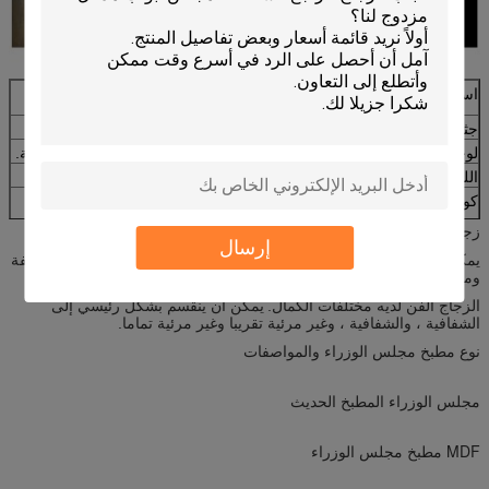
اسم المنتج
أفضل مطبخ الخشب الصلب مجلس الوزراء
جثة المطبخ
18 ملم مع قشرة أو جانب مزدوج من الميلامين.
لوحة الباب
الخشب الصلب 18 مم مع ورنيش زيتية مطلية أو واضحة.
اللوحة الخلفية
الخشب الرقائقي 5 ملم مع الانتهاء من الميلامين.
كونترتوب
الكوارتز 40 ملم أو حجر الغرانيت مع خيارات حافة
vairous.
زجاج الفن لديه نمط على السطح وصبغ صورة مختلفة
أجهزة المطبخ
مفصلات ناعمة قريبة ، منزلقات درج ، علاقات
إرسال
يمكنها نقل الضوء ولكن الابتعاد عن الأفق.
الزجاج المزخرف هو نفاذية خفيفة
ملحق المطبخ
بالوعة ، صنبور ، سلة المهملات ، سلة ، كسول susuan.
ومعتمة ، ويستخدم على نطاق واسع في الزخرفة.
الزجاج الفن لديه مختلفات الكمال.
يمكن أن ينقسم بشكل رئيسي إلى
الشفافية ، والشفافية ، وغير مرئية تقريبا وغير مرئية تماما.
نوع مطبخ مجلس الوزراء والمواصفات
مجلس الوزراء المطبخ الحديث
MDF مطبخ مجلس الوزراء