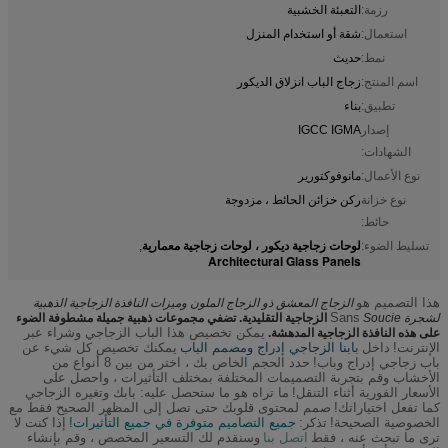
رزمة:
التعبئة الخشبية
استعمال:
شقة أو استخدام المنزل
نمط:
حديث
اسم المنتج:
زجاج الباب انزلاق الديكور
تطبيق:
بناء
إصدار
IGCC IGMA
الشهادات:
نوع الأعمال:
مانوفوكتورير
نوع خزانة
ركن خزائن الحائط ، مزدوجة
حائط:
لوحات زجاجية ديكور ، لوحات زجاجية معمارية
تسليط الضوء:
,
Architectural Glass Panels
هذا التصميم هو
الزجاج المعشق ذو الزجاج الملون وميزات النافذة الزجاجية الذهبية
Sans
لشجرة
Soucie
الزجاجية التقليدية.
تضفي مجموعات ذهبية جميلة مشطوفة الضوء
يمكن تخصيص هذا الباب الزجاجي وشراء عبر
على هذه النافذة الزجاجية المدهشة.
الإنترنت!
داخل
بابنا الزجاجي إدراج ومصمم الباب
يمكنك تخصيص كل شيء عن
باب زجاجي إدراج وباب!
حدد الحجم الخاص بك ، اختر من بين 8 أنواع من
الأخشاب وقم بتجربة التصميمات المختلفة بمختلف التأثيرات ، واحصل على
الأسعار الفورية أثناء التنقل!
ما تراه هو ما ستحصل عليه: بابك وتغيره الزجاجي
كما تفعل اختياراتك!
صمم لمحتوى قلوبك حتى تصل إلى المظهر الصحيح فقط مع
الخصوصية الصحيحة!
تذكر:
جميع التصاميم متوفرة في جميع التأثيرات!
إذا كنت لا
ترى ما تبحث عنه ، فقط
اتصل بنا
وسنقدم لك التسعير المخصص ، وقم بإنشاء