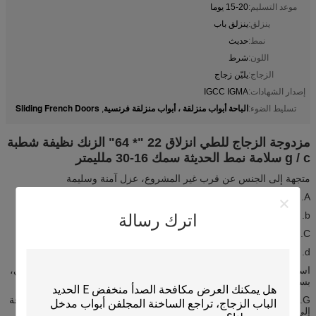
موعد التسليم:
15-20 يوما
ينزلق:
ينزلق باب
نمط:
حديث
اللون:
شرط
الزجاج:
يليّن زجاج
إصدار الشهادات:
IGCC IGMA
الباحة أبواب منزلقة ، أبواب منزلقة فرنسية
Sliding French Doors
تسليط الضوء:
,
مزدوجة الزجاج للطي انزلاق 22 "* 64" الزنك نظيفة شطبة
g / c سلامة نمط الحديثة سمك 16-30 ملليمتر
متجهة إلى الجنس عن قرب غير المشروع، عزل آمنة وسليمة
A. ينطبق على أي أبواب ويندوز
b. كامينغ المتاحة: النحاس، النيكل، الباتينا.
اترك رسالة
C. الطلاء الكهربائي المتاحة: الكروم، الكروم الأسود، والنيكل الساتان
d. الانتباه إلى الجودة، تنافسية الأسعار
استخدام الزجاج المقسى على جانبي وحدة الزجاج، التي تلبي معايير أنسي،
بسي.
G. باستخدام الزجاج الزخرفية ليس فقط تخصيص منزلك، ولكن أيضا إضافة
إلى نداء كبح منزلك.