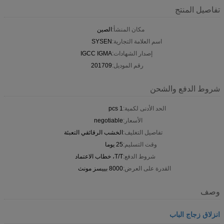
تفاصيل المنتج
مكان المنشأ:
الصين
اسم العلامة التجارية:
SYSEN
إصدار الشهادات:
IGCC IGMA
رقم الموديل:
201709
شروط الدفع والشحن
الحد الأدنى لكمية:
1 pcs
الأسعار:
negotiable
تفاصيل التغليف:
الخشب الرقائقي التعبئة
وقت التسليم:
25 يوما
شروط الدفع:
T/T، خطاب الاعتماد
القدرة على العرض:
8000 بييسز مونث
وصف
انزلاق زجاج الباب