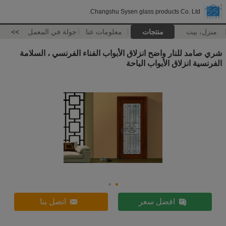
Changshu Sysen glass products Co. Ltd.
منزل، بيت
منتجات
معلومات عنا
جولة في المعمل
>>
شري صامد للنار واضح انزلاق الأبواب الفناء الفرنسي ، السلامة
الفرنسية انزلاق الأبواب الباحة
افضل سعر
اتصل بنا