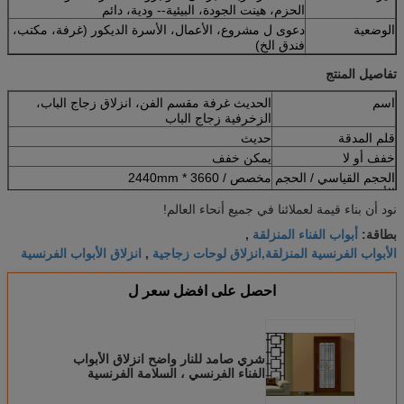
الحزم، هينت الجودة، البيئية-- ودية، دائم
الوضعية
دعوى ل مشروع، الأعمال، الأسرة الديكور (غرفة، مكتب،
فندق الخ)
تفاصيل المنتج
اسم
الحديث غرفة مقسم الفن، انزلاق زجاج الباب،
الزخرفية زجاج الباب
قلم المدقة
حديث
خفف أو لا
يمكن خفف
الحجم القياسي / الحجم
مخصص / 3660 * 2440mm
الأقصى
نود أن بناء قيمة لعملائنا في جميع أنحاء العالم!
سماكة
5/6 / 8/10/12 / خفض 15mm
أبواب الفناء المنزلقة
موك
5 قطع
بطاقة:
,
الأبواب الفرنسية المنزلقة,انزلاق لوحات زجاجية
انزلاق الأبواب الفرنسية
,
احصل على افضل سعر ل
شري صامد للنار واضح انزلاق الأبواب
الفناء الفرنسي ، السلامة الفرنسية
انزلاق الأبواب الباحة