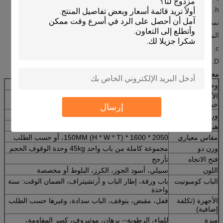
h. تصميم مخصص افايلبلي. نيد لتوفير متطلبات العملاء
نمط الحديثة، فريدة من نوعها
المقاومة للحرارة، إشعار المقاومة، الدفء
c. مقاومة الأوكسجين، عثرة ريسيسيتانس
D. تحمل ارتفاع وانخفاض درجة الحرارة
معلومات الشركة
وصف المنتج
الأكثر شعبية مزدوجة الزجاج المقسى الفن انزلاق الأبواب الصين باب
خشبي للأثاث الداخلي
إرسال
ورقة الباب
مركب، ورقة الباب سمك: 45mm
هيكل الباب
مركب، إطار الباب سمك: 40mm
مقاس معياري
2050 * 1600 * 150MM (H * W * T)، أو حسب الطلب
وزن دو
مجموعة كاملة من باب واحد 45kg وحدة الوقوف الحجم
فتح الاتجاه
تأرجح
اللون
سبيلي، أسود الجوز، الكرز، البلوط أو مخصصة
الباب كومبونيت
باب ورقة، إطار الباب و أرتشيتراف، الضمان الوقت: سنة
واحدة
الأجهزة (تكلفة
قفل، مقبض، يتوقف، الباب سدادة، وغيرها حسب الطلب
إضافية)
ميزة
للماء، الرطوبة-- برهان، موثبروف، كسر المقاومة،