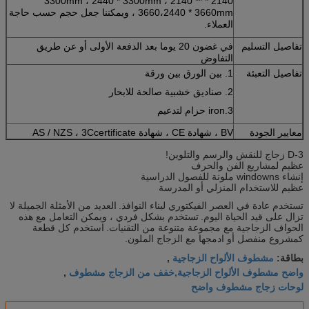
2140 * 3300mm ، 2440 * 3300mm ، 2140 **
3660،2440 * 3660mm ، ويمكننا جعل حجم حسب حاجة
العملاء.
تفاصيل التسليم
في غضون 20 يوما بعد الدفعة الأولى أو عن طريق
التفاوض
تفاصيل التعبئة
1. بين الورق بين ورقة
2. صناديق خشبية صالحة للابحار
3.iron حزام لتدعيم
معايير الجودة
BV ، شهادة CE ، شهادة AS / NZS ، 3Ccertificate
3-D زجاج للنقش والرسم والتلوين!
عظيم لمشاريع الفن والحرف
إنشاء windowns ملونة للفصول الدراسية
عظيم للاستخدام المنزلي أو المدرسة
تستخدم عادة في العصر الفيكتوري لبناء النوافذ.
العديد من الأمثلة الجميلة لا
تزال على قيد الحياة اليوم.
تستخدم بشكل فردي ، ويمكن التعامل مع هذه
الحواف الزجاجية مع مجموعة متنوعة من التقنيات.
استخدم كل قطعة
كمشروع منفصل أو ادمجها مع الزجاج الملون.
مشطوف الألواح الزجاجية
بطاقة:
,
واضح مشطوف الألواح الزجاجية,خفف من الزجاج مشطوف
,
لوحات زجاج مشطوف واضح