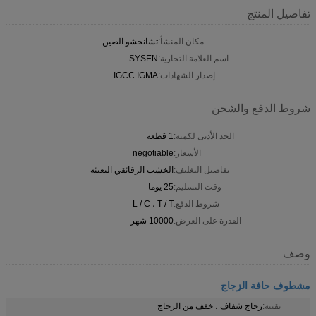
تفاصيل المنتج
مكان المنشأ:
تشانجشو الصين
اسم العلامة التجارية:
SYSEN
إصدار الشهادات:
IGCC IGMA
شروط الدفع والشحن
الحد الأدنى لكمية:
1 قطعة
الأسعار:
negotiable
تفاصيل التغليف:
الخشب الرقائقي التعبئة
وقت التسليم:
25 يوما
شروط الدفع:
L / C ، T / T
القدرة على العرض:
10000 شهر
وصف
مشطوف حافة الزجاج
تقنية:
زجاج شفاف ، خفف من الزجاج