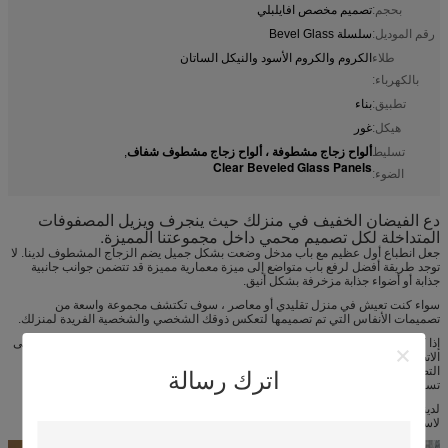
بحجم:
تصميم مخصص افايلبلي
رقم الموديل:
سلسلة Bevel Glass
طلاء
الكروم والكروم الأسود والنيكل الساتان
بالكهرباء:
تطبيق:
بناء
هيكل:
غور
ألواح زجاج مشطوفة ، ألواح زجاج مشطوف شفاف
تسليط
,
Clear Beveled Glass Panels
الضوء:
دع الفيضان الخفيف في منزلك حيث ينجرف ويزيل المصفوفات
المتداخلة لكل تصميم محمي داخل مجموعتنا المميزة.
جعل انطباع أول عظيم مع باب مدخل وضعت بشكل جميل يضم الزجاج المشطوف لدينا. لا
توجد طريقة أفضل لرفع باب متواضع إلى ميزة معمارية مميزة قد تتضمن جوانب جانبية
جذابة أو أضواء جذابة مزخرفة بشكل أنيق.
سواء كنت تعيش في منزل تقليدي أو معاصر ، سوف تكتشف مجموعة واسعة من
تصميمات الأنفاس التي تم تصميمها لتعكس ذوقك الشخصي والشخصية الفريدة لمنزلك.
إذا كنت تحتاج إلى أي مساعدة أو مزيد من المعلومات حول مجموعة الزجاج المائل ، يرجى
الاتصال بنا على: 13913695002 سواء كنت تفضل التصاميم الخطية البسيطة ، أو
التصميمات المعقدة ، أو حتى تصميمات الزجاج المشطوف الملونة ، كل واحدة يمكن أن
اترك رسالة
تستكمل بالمستوى المطلوب من التعتيم زجاج الخصوصية.
لدينا مجموعة من التصاميم واسعة - فلماذا لا تقوم بتنزيل كتيب زجاج الباب المائل لدينا
لاستكشاف النطاق وإضافة ذلك البعد الإضافي إلى بابك أو نافذتك.