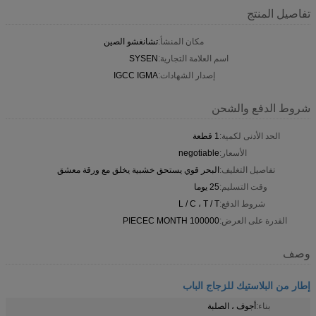
تفاصيل المنتج
مكان المنشأ:
تشانغشو الصين
اسم العلامة التجارية:
SYSEN
إصدار الشهادات:
IGCC IGMA
شروط الدفع والشحن
الحد الأدنى لكمية:
1 قطعة
الأسعار:
negotiable
تفاصيل التغليف:
البحر قوي يستحق خشبية يخلق مع ورقة معشق
وقت التسليم:
25 يوما
شروط الدفع:
L / C ، T / T
القدرة على العرض:
100000 PIECEC MONTH
وصف
إطار من البلاستيك للزجاج الباب
بناء:
أجوف ، الصلبة