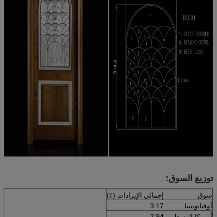
توزيع السوق:
سوق
إجمالي الإيرادات (٪)
أوقيانوسيا
3.17
أمريكا الوسطى
2.94