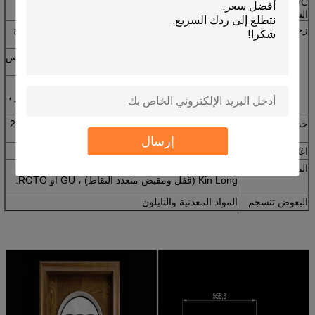
PVC / UPVC
LG / القوقع / Shide
الشخصي
زجاج
واحدة ، مزدوجة ، ثلاثة أضعاف الزجاج ، الزجاج المزدوج
مع مصبغة
زجاج منخفض E ، زجاج مقسّى ، زجاج عائم ، زجاج عاكس
، إلخ.
سمك: 4 ملليمتر ، 5 ملليمتر ، 6 ملليمتر ، 8 ملليمتر.
الفضاء: 6 ملليمتر ، 9 ملليمتر ، 12 ملليمتر ، 16 ملليمتر ،
الخ
حديد التسليح
شكل u الصلب المجلفن.
1.2 ملليمتر ، 1.5 ملليمتر ، 2.0
ملليمتر ، 2.5 ملليمتر
إرسال
اغلاق محكم
شريط ختم مطاطي ، أسود أو رمادي اللون
المعدات
يمكن استخدام الأجهزة الصينية عالية الجودة ، Chugn ،
Kin Long (قفل ومقبض متعدد النقاط) ، GU أو ROTO.
البعوض تنسجم
المواد المعدنية والنايلون