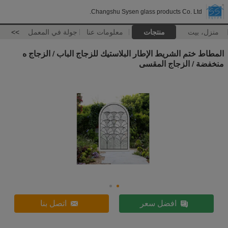
Changshu Sysen glass products Co. Ltd.
منزل، بيت
منتجات
معلومات عنا
جولة في المعمل
>>
المطاط ختم الشريط الإطار البلاستيك للزجاج الباب / الزجاج ه
منخفضة / الزجاج المقسى
افضل سعر
اتصل بنا