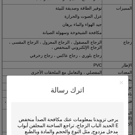
المميزات
توفير الطاقة وصديقة للبيئة
عزل الصوت والحرارة
جيد الهواء والماء برهان
مكافحة الشيخوخة وسهولة الصيانة
زجاج
الزجاج المصقول ، الزجاج المعزول ، الزجاج المقسى ،
الزجاج الإلكتروني المنخفض ،
زجاج بلوري ، زجاج عاكس ، زجاج زخرفي
الإطار
PVC
المعدات
المفصلي ، والتعامل مع الملحقات الأخرى
بحجم
حسب الطلب حسب الطلب
نوع
انزلاق ، بابية ، ثابت ، تعليق علوي ، تعليق أسفل ، إلخ.
اترك رسالة
نافذة الاسلوب
نافذة PVC / UPVC
فتح الاسلوب
انزلاق ، بابية ، إمالة دورانية ، انزلاق إمالة ، تعليق واحد ،
تعليق مزدوج ، إلخ.
المواصفات
الدول المختلفة لها مطالب مختلفة ؛
نوافذ خاصة الشكل
(الحجم ، اللون ،
يمكن أن تنتج أيضا.
إلخ)
يمكنك تصميم النوافذ بنفسك.