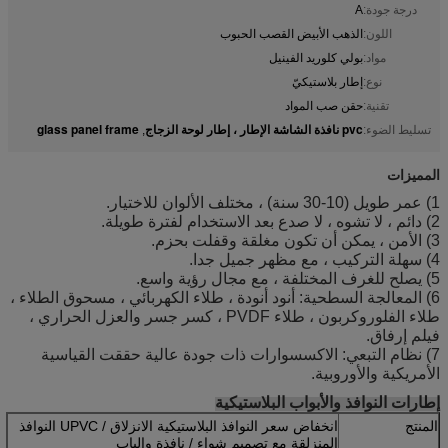
درجة جودة:
A
اللون:
الذهب الأبيض القصب الحبوب
مواد:
بولي كلوريد الفينيل
نوع:
إطار بلاستيكيّ
تقنية:
حقن صب المواد
pvc نافذة الشاشة الإطار ، إطار لوحة الزجاج
glass panel frame
تسليط الضوء:
,
المميزات
1) عمر طويل (10-30 سنة) ، مختلف الألوان للاختيار.
2) دائم ، لا تشوه ، لا صدع بعد الاستخدام لفترة طويلة.
3) الأمن ، يمكن أن تكون مغلقة وقفلت بحزم.
4) سهلة التركيب ، مع مظهر جميل جدا.
5) يصلح للغرف المختلفة ، مع مجال رؤية واسع.
6) المعالجة السطحية: أنود أنودة ، طلاء الكهربائي ، مسحوق الطلاء ،
طلاء الفلوروكربون ، طلاء PVDF ، كسر جسر والعزل الحراري ،
فيلم إرفاق.
7) نظام التبعي: الاكسسوارات ذات جودة عالية حققت القياسية
الأمريكية والأوروبية.
إطارات النوافذ والأبواب البلاستيكية
المنتج
انخفاض سعر النوافذ البلاستيكية الانزلاق / UPVC النوافذ
المنزلقة مع تصميم شواء / نافذة والباب