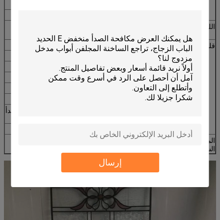
لو-E الزجاج
الزجاج الرقائقي
اللون
الأبيض، الأسود، البرونزية، الأزرق، الذهبي الخشب،
الشمبانيا أو تريد
قلم المدقة
ا.
نوافذ وأبواب
ب.
انزلاق النوافذ والأبواب
ج.
نوافذ وأبواب قابلة للطي
د.
نوافذ المظلات
ه.
نوافذ مقوسة وأبواب
F.
إمالة وانزلاق النوافذ والأبواب
g: البعوض الشاشة: شبكة معدنية أو الفولاذ المقاوم للصدأ
الشاش
ح.
إمالة وتحويل النوافذ والأبواب
المعالجة
طلاء الطاقة، أنودة، أكثر من صفح، الكهربائي
السطحية:
إرسال