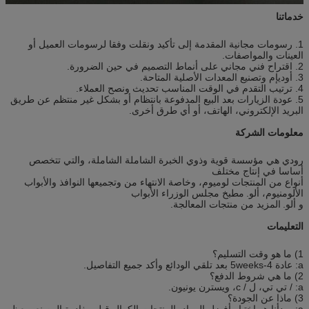
خدماتنا
1. رسومات مجانية المقدمة إلى تأكيد ونقلت وفقا لرسومات العميل أو
العينات والمواصفات.
2. اقتراح فني مجاني على أنماط التصميم في حين الضرورة.
3. أوديإم وتصنيع المعدات الأصلية المتاحة.
4. ترتيب التقدم في الوقت المناسب تحديث ونصح العملاء.
5. عودة الزيارات بعد البيع المدفوعة بانتظام أو بشكل غير منتظم عن طريق
البريد الإلكتروني، الهاتف، أو أي طرق أخرى.
معلومات الشركة
رودي هي مؤسسة قوية وذوي الخبرة الشاملة الشاملة، والتي تتخصص
أساسا في إنتاج مختلف
أنواع من المنتجات لوميوم، وخاصة الانتهاء من وتجميعها النوافذ والأبواب
الألومنيوم، ألو.
مطبخ مجلس الوزراء الأبواب
و ألو.
المزيد من منتجات المعالجة.
التعليمات
1) ما هو وقت التسليم؟
a: عادة 4-5weeks بعد تلقي الودائع وأكد جميع التفاصيل.
2) ما هي شروط الدفع؟
a: / تي تي، ل / c، ويسترن يونيون.
3) ماذا عن الجودة؟