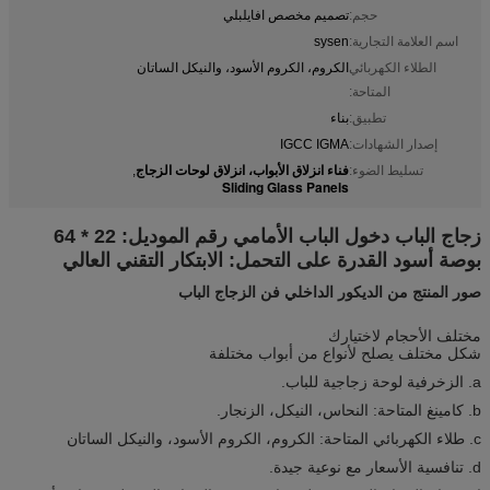
حجم:
تصميم مخصص افايلبلي
اسم العلامة التجارية:
sysen
الطلاء الكهربائي
الكروم، الكروم الأسود، والنيكل الساتان
المتاحة:
تطبيق:
بناء
إصدار الشهادات:
IGCC IGMA
فناء انزلاق الأبواب، انزلاق لوحات الزجاج
تسليط الضوء:
,
Sliding Glass Panels
زجاج الباب دخول الباب الأمامي رقم الموديل: 22 * ​​64
بوصة أسود القدرة على التحمل: الابتكار التقني العالي
صور المنتج من الديكور الداخلي فن الزجاج الباب
مختلف الأحجام لاختيارك
شكل مختلف يصلح لأنواع من أبواب مختلفة
a. الزخرفية لوحة زجاجية للباب.
b. كامينغ المتاحة: النحاس، النيكل، الزنجار.
c. طلاء الكهربائي المتاحة: الكروم، الكروم الأسود، والنيكل الساتان
d. تنافسية الأسعار مع نوعية جيدة.