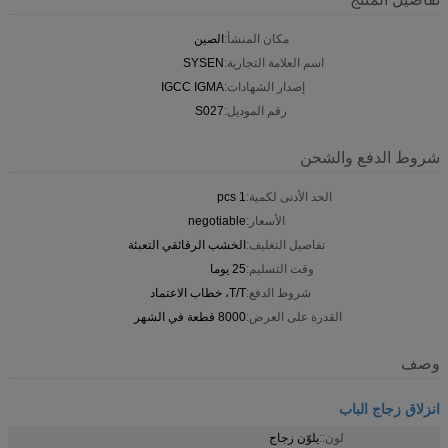
مكان المنشأ:
الصين
اسم العلامة التجارية:
SYSEN
إصدار الشهادات:
IGCC IGMA
رقم الموديل:
S027
شروط الدفع والشحن
الحد الأدنى لكمية:
1 pcs
الأسعار:
negotiable
تفاصيل التغليف:
الخشب الرقائقي التعبئة
وقت التسليم:
25 يوما
شروط الدفع:
T/T، خطاب الاعتماد
القدرة على العرض:
8000 قطعة في الشهر
وصف
انزلاق زجاج الباب
لون::
يلوّن زجاج