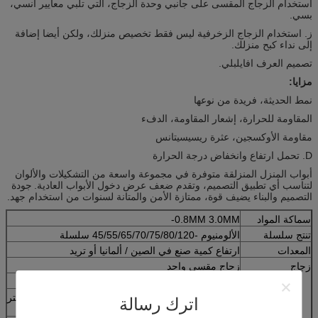
استخدام الزجاج المقسى على جانبي وحدة الزجاج، التي تلبي معايير أنسي،
بسي.
ز. استخدام الزجاج الزخرفية ليس فقط تخصيص منزلك، ولكن أيضا إضافة
إلى نداء كبح منزلك.
تصميم العرف افايلبلي.
مزايا:
نمط الحديثة، فريدة من نوعها
المقاومة للحرارة، إشعار المقاومة، الدفء
مقاومة الأوكسجين، عثرة ريسيسيتانس
D. تحمل ارتفاع وانخفاض درجة الحرارة
أبواب المنزل المنزلقة متوفرة في مجموعة واسعة من التشكيلات والألوان
لتناسب أي تطبيق التصميم، وتقدم ضعف عرض دخول الأبواب العادية.
جودة
التصميم والبناء يضيف قوة، ممتازة الأمن والمتانة لسنوات من استخدام جهد.
سماكة المواد
0.8MM 3.0MM-
تنتج سلسلة
الألومنيوم -45/55/65/70/75/80/120 سلسلة
المعدات
ارتفاع كمية صنع في الصين / ألمانيا أو تريد
زجاج
زجاج مقسى واحد
مزدوج الزجاج المقسى
5 ملليمتر / 6 ملليمتر + 9 a / 12a + 5 ملليمتر / 6 ملليمتر
اترك رسالة
الزجاج المقسى