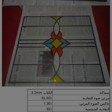
سماكة:
الكتاب 3.2mm
مرئي ضوء النفاذية:
91.60٪
عاكس الضوء المرئي:
7.30٪
النفاذية الشمسية:
92٪