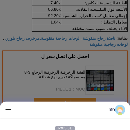
الطاقة الشمسية انعكاس:
7.40٪
الأشعة فوق البنفسجية النفاذية:
86.80٪
إجمالي معامل كسب الحرارة الشمسية:
92.20٪
معامل التظليل:
1.04٪
الأداء يختلف بسبب سمك مختلفة
نافذة زجاج منقوشة
لوحات زجاجية منقوشة,مزخرف زجاج بلوري
بطاقة:
,
,
لوحات زجاجية منقوشة
احصل على افضل سعر ل
الفنية الزخرفية الزخرفية الزجاج 3-8
مم سماكة تعويم نوع شفافة
1 PIECE
MOQ：
استمر
info
زجاج مزخرف
أكثر
5:31 PM