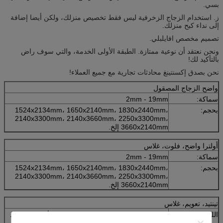
بسي.
ز. استخدام الزجاج الزخرفية ليس فقط تخصيص منزلك، ولكن أيضا إضافة
إلى نداء كبح منزلك.
تصميم مخصص افايلبلي.
ونحن نعتقد أن نوعية ممتازة. الطبقة الأولى الخدمة، والتي سوف راض
بالتأكيد لك!
نحن بصدق إكسنتينغ محادثات تجارية مع جميع العملاء!
واضح الزجاج المصقول
سماكة:
2mm - 19mm
بحجم:
1524x2134mm، 1650x2140mm، 1830x2440mm،
2140x3300mm، 2140x3660mm، 2250x3300mm،
3660x2140mm إلخ.
أولترا واضح، فلوت، غلاس
سماكة:
2mm - 19mm
بحجم:
1524x2134mm، 1650x2140mm، 1830x2440mm،
2140x3300mm، 2140x3660mm، 2250x3300mm،
3660x2140mm إلخ.
تينتيد، تعويم، غلاس
اللون
اليورو البرونزية، البرونزية الذهبية، فورد الأزرق، المحيط
الأزرق، الأزرق الداكن، الأخضر الفرنسي، الأخضر الداكن،