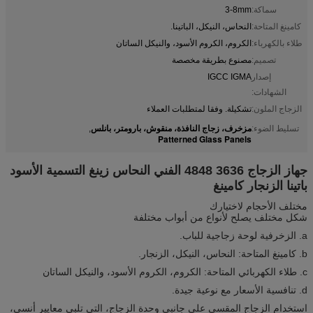
سماكة:
3-8mm
كامينغ المتاحة:
النحاس، النيكل، الباتينا.
طلاء بالكهرباء:
الكروم، الكروم الأسود، والنيكل الساتان
تصميم:
مصنوع بطريقة مخصصة
إصدار
IGCC IGMA
الشهادات:
الزجاج الملون:
تشكيلة. وفقا لمتطلبات العملاء
مزخرف، زجاج النافذة، منقوش، بارومتر، بانلس
تسليط الضوء:
,
Patterned Glass Panels
جهاز الزجاج 3636 4848 الفني النحاس زينغ التسمية الأسود
باتينا الزنجار كامينغ
مختلف الأحجام لاختيارك
شكل مختلف يصلح لأنواع من أبواب مختلفة
a. الزخرفية لوحة زجاجية للباب.
b. كامينغ المتاحة: النحاس، النيكل، الزنجار.
c. طلاء الكهربائي المتاحة: الكروم، الكروم الأسود، والنيكل الساتان
d. تنافسية الأسعار مع نوعية جيدة.
استخدام الزجاج المقسى على جانبي وحدة الزجاج، التي تلبي معايير أنسي،