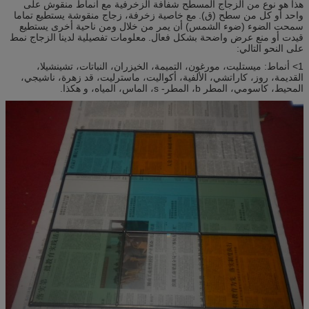
هذا هو نوع من الزجاج المسطح شفافة الزخرفية مع أنماط منقوش على
واحد أو كل من سطح (ق).
مع خاصية زخرفة، زجاج منقوشة يستطيع تماما
سمحت الضوء (ضوء الشمس) أن يمر من خلال ومن ناحية أخرى يستطيع
قيدت أو منع عرض واضحة بشكل فعال.
معلومات تفصيلية لدينا الزجاج نمط
على النحو التالي:
1> أنماط: ميستليت، مورغون، التميمة، الخيزران، النباتات، تشينشيلا،
القديمة، روز، كاراتشي، الألفية، أكواليت، ماسترليت، قد زهرة، ناشيجي،
المحيط، كاسومي، المطر b، المطر- s، الماس، المياه، و هكذا.