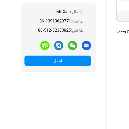
إتصال:
Mr. Xiao
الهاتف ::
86-13913629771
الفاكس:
86-512-52333825
ج وصف
اتصل