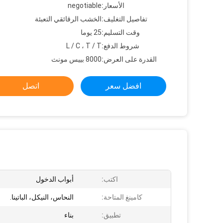
الأسعار:
negotiable
تفاصيل التغليف:
الخشب الرقائقي التعبئة
وقت التسليم:
25 يوما
شروط الدفع:
L / C ، T / T
القدرة على العرض:
8000 بييس مونث
افضل سعر
اتصل
اكتب:
أبواب الدخول
كامينغ المتاحة:
النحاس، النيكل، الباتينا.
تطبيق:
بناء