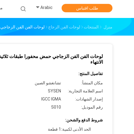
Arabic
من
طلب اقتباس
منزل
المنتجات
لوحات الفن الزجاج
لوحات الفن الفن الزجاجي 
لوحات الفن الفن الزجاجي حمض محفورا طبقات ثلاثي
الانتهاء
تفاصيل المنتج:
مكان المنشأ:
تشانغشو الصين
اسم العلامة التجارية:
SYSEN
إصدار الشهادات:
IGCC IGMA
رقم الموديل:
S010
شروط الدفع والشحن:
الحد الأدنى لكمية:
1 قطعة