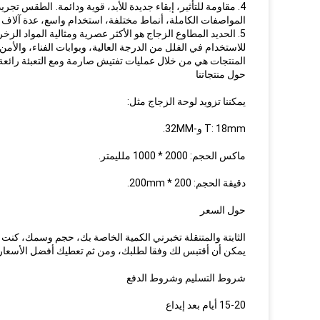
4. مقاومة للتأثير، إبقاء جديدة للأبد، قوية ودائمة.
الطقس تجريد وانخ
المواصفات الكاملة، أنماط مختلفة، استخدام واسع، عدة آلاف 
5. الحديد المطاوع الزجاج هو الأكثر عصرية ومثالية المواد الز
للاستخدام في الفلل من الدرجة العالية، وبوابات الفناء، والأمن
المنتجات هي من خلال عمليات تفتيش صارمة ومع التعبئة رائعة
حول منتجاتنا
يمكننا تزويد لوحة الزجاج مثل:
T: 18mm و-32MM.
ماكس الحجم: 2000 * 1000 ملليمتر.
دقيقة الحجم: 200 * 200mm.
حول السعر
الثابتة والمتنقلة تخبرني الكمية الخاصة بك، حجم وسمك، كنت 
يمكن أن أقتبس لك وفقا لطلبك، ومن ثم تعطيك أفضل الأسعار.
شروط التسليم وشروط الدفع
15-20 أيام بعد إيداع