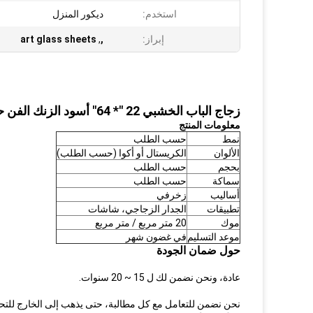
استخدم:
ديكور المنزل
إبراز:
,
,
art glass sheets
زجاج الباب الخشبي 22 "* 64" أسود الزنك الفن حمض محفورا زجاج طبقات ثلاثية للنوافذ والأبواب
معلومات المنتج
نمط
حسب الطلب
الألوان
الكريستال أو أكوا (حسب الطلب)
بحجم
حسب الطلب
سماكة
حسب الطلب
أساليب
زخرفي
تطبيقات
الجدار الزجاجي، شاشات
موك
20 متر مربع / متر مربع
موعد التسليم
في غضون شهر
حول ضمان الجودة
عادة، ونحن نضمن لك ل 15 ~ 20 سنوات.
نحن نضمن للتعامل مع كل مطالبة، حتى يذهب إلى الخارج للت