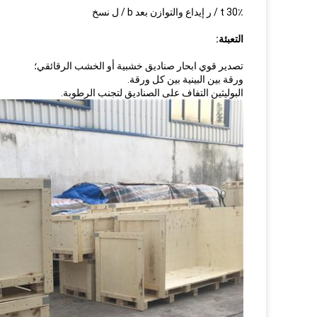
30٪ t / ر إيداع والتوازن بعد b / ل نسخ
التعبئة:
تصدير قوي ابحار صناديق خشبية أو الخشب الرقائقي؛
ورقة بين البينية بين كل ورقة.
البوليثين التفاف على الصناديق لتجنب الرطوبة.