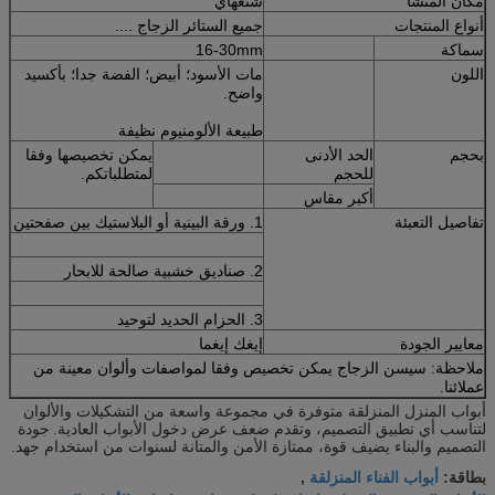
مكان المنشأ
شنغهاي
أنواع المنتجات
جميع الستائر الزجاج ....
سماكة
16-30mm
اللون
مات الأسود؛ أبيض؛ الفضة جدا؛ بأكسيد
واضح.
طبيعة الألومنيوم نظيفة
بحجم
الحد الأدنى
يمكن تخصيصها وفقا
للحجم
لمتطلباتكم.
أكبر مقاس
تفاصيل التعبئة
1. ورقة البينية أو البلاستيك بين صفحتين
2. صناديق خشبية صالحة للابحار
3. الحزام الحديد لتوحيد
معايير الجودة
إيغك إيغما
ملاحظة: سيسن الزجاج يمكن تخصيص وفقا لمواصفات وألوان معينة من
عملائنا.
أبواب المنزل المنزلقة متوفرة في مجموعة واسعة من التشكيلات والألوان
لتناسب أي تطبيق التصميم، وتقدم ضعف عرض دخول الأبواب العادية.
جودة
التصميم والبناء يضيف قوة، ممتازة الأمن والمتانة لسنوات من استخدام جهد.
أبواب الفناء المنزلقة
بطاقة:
,