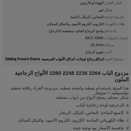
الغاز العازل:
الهواء أو الأرجون
هيكل:
غور
كامينغ المتاحة:
النحاس، النيكل، الباتينا.
طلاء بالكهرباء:
الكروم، الكروم الأسود، والنيكل الساتان
مادة خام:
واضح الزجاج العائم، منخفضة e الزجاج
إصدار الشهادات:
IGCC IGMA
سماكة:
25.4mm
اكتب:
تعويم الزجاج
انزلاق زجاج لوحات، انزلاق الأبواب الفرنسية
Sliding French Doors
تسليط الضوء:
,
مزدوج الباب 2264 2236 2248 2280 الألواح الزجاجية
الملون
هذا المنتج باستخدام شطبة واضحة شطبة، مزدوجة الغراء رقاقة شطبة.
بوليسولفيد + سويغل
شكل مختلف يصلح لأنواع من أبواب مختلفة
a. الزخرفية لوحة زجاجية للباب.
b. كامينغ المتاحة: النحاس، النيكل، الزنجار.
c. طلاء الكهربائي المتاحة: الكروم، الكروم الأسود، والنيكل الساتان
d. تنافسية الأسعار مع نوعية جيدة.