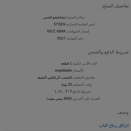
تفاصيل المنتج
مكان المنشأ:
تشانغشو الصين
اسم العلامة التجارية:
SYSEN
إصدار الشهادات:
IGCC IGMA
رقم الموديل:
S027
شروط الدفع والشحن
الحد الأدنى لكمية:
1 قطعة
الأسعار:
negotiable
تفاصيل التغليف:
الخشب الرقائقي التعبئة
وقت التسليم:
25 يوما
شروط الدفع:
L / C ، T / T
القدرة على العرض:
8000 بييس مونث
وصف
انزلاق زجاج الباب