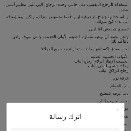
استخدام الزجاج المقسى على جانبي وحدة الزجاج، التي تلبي معايير أنسي،
بسي.
ز. استخدام الزجاج الزخرفية ليس فقط تخصيص منزلك، ولكن أيضا إضافة
إلى نداء كبح منزلك.
تصميم مخصص افايلبلي.
ونحن نعتقد أن نوعية ممتازة. الطبقة الأولى الخدمة، والتي سوف راض
بالتأكيد لك!
نحن بصدق إكسنتينغ محادثات تجارية مع جميع العملاء!
الأبواب الخشبية الصلبة
الخشب الإطار انزلاق زجاج الباب
زجاج خشبي للطي الباب
زجاج انزلاق الباب
غرفة نوم
باب الحمام
باب غرفة المطبخ
نحت الخشب الباب
مزايا:
اترك رسالة
نمط الحديثة، فريدة من نوعها
المقاومة للحرارة، إشعار المقاومة، الدفء