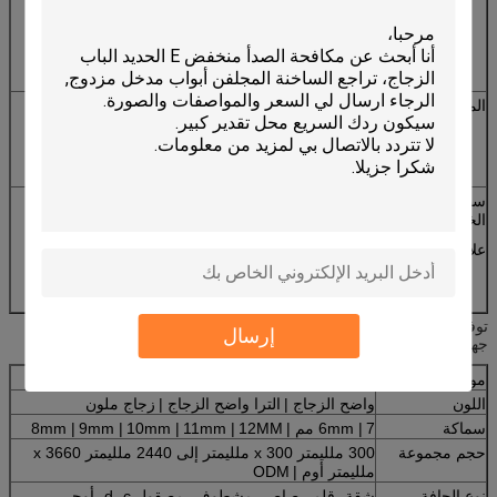
2.Stainless شبكة الأمان الصلب
3. سوليد شبكة الأمن الحديد
4. ناموسية (النايلون، الفولاذ المقاوم للصدأ، الماس)
المعدات
1. ألمانيا العلامة التجارية
2.Japaness العلامة التجارية
3. الصينية الأعلى العلامة التجارية
سطح - المظهر
1.Anodizing
الخارجي
2. مسحوق الطلاء
علاج او معاملة
3.Electrophoresis
4. طلاء الفلوروكربون
توفير خدمة مخصصة لتطبيق كل متطلبات العملاء، وسوف نبذل قصارى
إرسال
جهدنا لتحقيق 100٪ رضا العملاء.
مواد
تطفو
اللون
واضح الزجاج |
الترا واضح الزجاج |
زجاج ملون
سماكة
7 مم |
6mm |
12MM
11mm |
10mm |
9mm |
8mm |
حجم مجموعة
300 ملليمتر x 300 ملليمتر إلى 2440 ملليمتر x 3660
ملليمتر أوم |
ODM
نوع الحافة
شقة، قلم رصاص، مشطوف، مصقول d، c، أوجي