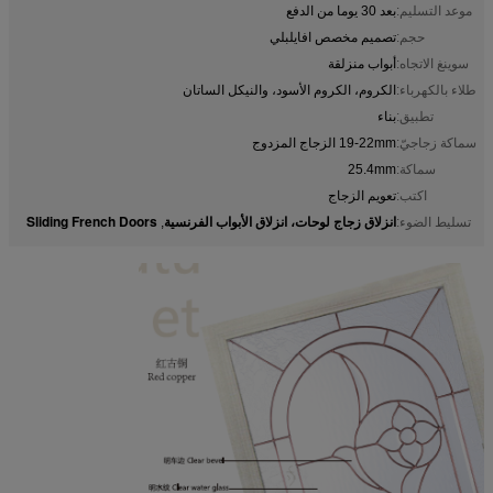
موعد التسليم:
بعد 30 يوما من الدفع
حجم:
تصميم مخصص افايلبلي
سوينغ الاتجاه:
أبواب منزلقة
طلاء بالكهرباء:
الكروم، الكروم الأسود، والنيكل الساتان
تطبيق:
بناء
سماكة زجاجيّ:
19-22mm الزجاج المزدوج
سماكة:
25.4mm
اكتب:
تعويم الزجاج
انزلاق زجاج لوحات، انزلاق الأبواب الفرنسية
Sliding French Doors
تسليط الضوء:
,