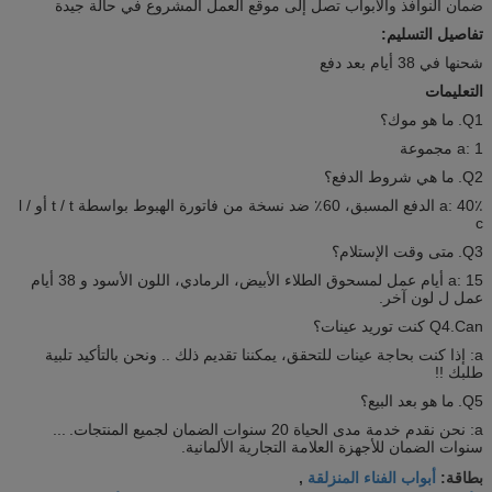
ضمان النوافذ والأبواب تصل إلى موقع العمل المشروع في حالة جيدة
تفاصيل التسليم:
شحنها في 38 أيام بعد دفع
التعليمات
Q1.
ما هو موك؟
a: 1 مجموعة
Q2.
ما هي شروط الدفع؟
a: 40٪ الدفع المسبق، 60٪ ضد نسخة من فاتورة الهبوط بواسطة t / t أو l /
c
Q3.
متى وقت الإستلام؟
a: 15 أيام عمل لمسحوق الطلاء الأبيض، الرمادي، اللون الأسود و 38 أيام
عمل ل لون آخر.
Q4.Can كنت توريد عينات؟
a: إذا كنت بحاجة عينات للتحقق، يمكننا تقديم ذلك .. ونحن بالتأكيد تلبية
طلبك !!
Q5.
ما هو بعد البيع؟
a: نحن نقدم خدمة مدى الحياة 20 سنوات الضمان لجميع المنتجات.
...
سنوات الضمان للأجهزة العلامة التجارية الألمانية.
أبواب الفناء المنزلقة
بطاقة:
,