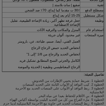
تقنية
صقيع |
ساند-بلاستد |
مصطلح الدفع
30٪ ت مقدما كما إيداع، 70٪ ضد الشحن
شكل مستطيل
15-25 أيام بعد إيداع
وظيفة
جعل غرفة تظهر أكبر، زيادة الإضاءة الطبيعية، تقليل
الإضاءة الاصطناعية
استخدام عام
المنزل والمكاتب والترفيه الأثاث
ميزة المنتجات
غير محدود، ألوان جريئة
العمل الفني، أيضا، صمم، طباعة، عن، بارومتر
انخفاض الحديد حمض الزجاج الزجاج
انخفاض الحديد والزجاج من 1/8 "إلى 1"
الكامل والجزئي النسخ المتطابق تشكيل فريد
الزجاج المغناطيسي وظيفية |
الحديثة والموضة
تفاصيل التعبئة:
الخطوة 1. شريط حماية يحمي الإطارات من الخدوش.
الخطوة 2. كيب النوافذ أو الأبواب الثابتة على الحديد المنصات.
الخطوة 3. ربط النوافذ أو الأبواب على المنصات الحديد مع الأحزمة
البلاستيكية.
الخطوة 4. بي الأفلام للحفاظ بعيدا عن مياه البحر.
الخطوة 5. ملء الفراغ بين كل من الحديد البليت بواسطة أكياس الهواء.
الخطوة 6. ربط المنصات الحديد في حاوية مع الأحزمة البلاستيكية.لدينا حزم