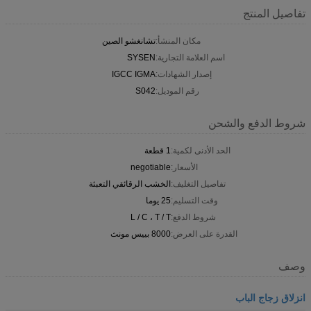
تفاصيل المنتج
مكان المنشأ:
تشانغشو الصين
اسم العلامة التجارية:
SYSEN
إصدار الشهادات:
IGCC IGMA
رقم الموديل:
S042
شروط الدفع والشحن
الحد الأدنى لكمية:
1 قطعة
الأسعار:
negotiable
تفاصيل التغليف:
الخشب الرقائقي التعبئة
وقت التسليم:
25 يوما
شروط الدفع:
L / C ، T / T
القدرة على العرض:
8000 بييس مونث
وصف
انزلاق زجاج الباب