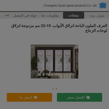
Changshu Sysen glass products Co. Ltd.
منزل، بيت
منتجات
معلومات عنا
جولة في المعمل
>>
العرف الملون الباحة انزلاق الأبواب، 19-22 مم مزدوجة انزلاق
لوحات الزجاج
افضل سعر
اتصل بنا