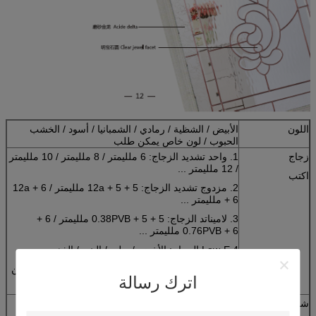
اللون
الأبيض / الشظية / رمادي / الشمبانيا / أسود / الخشب
الحبوب / لون خاص يمكن طلب
زجاج
1. واحد تشديد الزجاج: 6 ملليمتر / 8 ملليمتر / 10 ملليمتر
/ 12 ملليمتر ...
اكتب
2. مزدوج تشديد الزجاج: 5 + 12a + 5 ملليمتر / 6 + 12a
+ 6 ملليمتر ...
3. لاميناتد الزجاج: 5 + 0.38PVB + 5 ملليمتر / 6 +
0.76PVB + 6 ملليمتر ...
4.Low-E الزجاج: الأخضر / بولي / البني / الذهبي ...
5. أوثر الزجاج: بلوري الزجاج / الكريستال والزجاج / الفن
اترك رسالة
الزجاج ...
شبكة
1. الألومنيوم شبكة الأمان