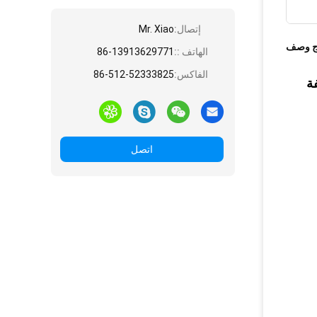
إتصال:
Mr. Xiao
ج وصف
الهاتف ::
86-13913629771
الفاكس:
86-512-52333825
اتصل