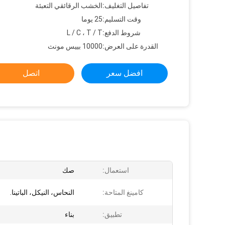
تفاصيل التغليف:
الخشب الرقائقي التعبئة
وقت التسليم:
25 يوما
شروط الدفع:
L / C ، T / T
القدرة على العرض:
10000 بييس مونث
افضل سعر
اتصل
استعمال:
صك
كامينغ المتاحة:
النحاس، النيكل، الباتينا.
تطبيق:
بناء