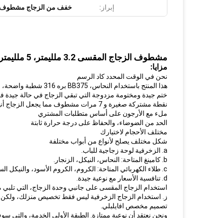
إبراز:
خفف من الزجاج مشطوف
مشطوف الزجاج المقسى 3.2 ملليمتر، 5 ملليمتر، 6 ملليمتر، 8 ملليمتر، 10 ملليمتر، 12 ملليمتر الفنان سهلة نظيفة
مزايا:
نحن في الوقت المحدد كاد الرسم
هذا المنتج باستخدام النحاس، BB375 بره 316 شطبة واضحة،
ختم جيدة ومختومة مزدوجة التي تبقي الزجاج في حالة جيدة ف
نقطة مشتركة صغيرة و 7 مرات مشطوف مما يجعل الزجاج أنيقة جدا!
ملء مع الأرجون على أساس متطلبات المشتري
الحد من الضوضاء، والحفاظ على درجة حرارة ثابتة
مختلف الأحجام لاختيارك
شكل مختلف يصلح لأنواع من أبواب مختلفة
a. الزخرفية لوحة زجاجية للباب.
b. كامينغ المتاحة: النحاس، النيكل، الزنجار.
c. طلاء الكهربائي المتاحة: الكروم، الكروم الأسود، والنيكل الساتان
d. تنافسية الأسعار مع نوعية جيدة.
استخدام الزجاج المقسى على جانبي وحدة الزجاج، التي تلبي م
ز. استخدام الزجاج الزخرفية ليس فقط تخصيص منزلك، ولكن أي
تصميم مخصص افايلبلي.
ونحن نعتقد أن نوعية ممتازة. الطبقة الأولى الخدمة، والتي سوف