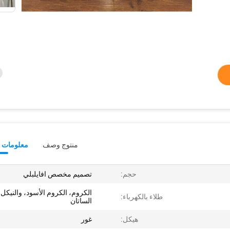
منتوج وصف
معلومات ت
حجم:
تصميم مخصص افايلبلي
الكروم، الكروم الأسود، والنيكل
طلاء بالكهرباء:
الساتان
هيكل:
غور