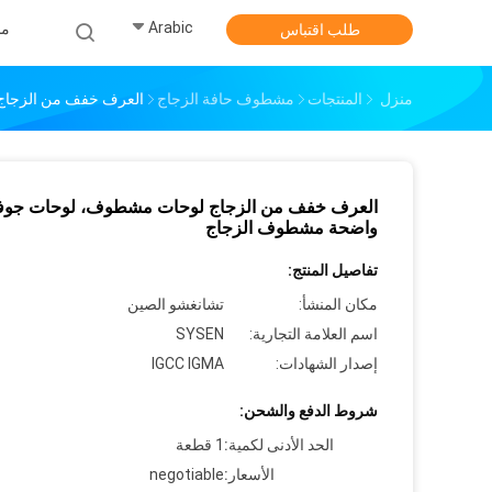
Arabic
من
طلب اقتباس
منزل
المنتجات
مشطوف حافة الزجاج
العرف خفف من الزجاج
العرف خفف من الزجاج لوحات مشطوف، لوحات جوف
واضحة مشطوف الزجاج
تفاصيل المنتج:
مكان المنشأ:
تشانغشو الصين
اسم العلامة التجارية:
SYSEN
إصدار الشهادات:
IGCC IGMA
شروط الدفع والشحن:
الحد الأدنى لكمية:
1 قطعة
الأسعار:
negotiable