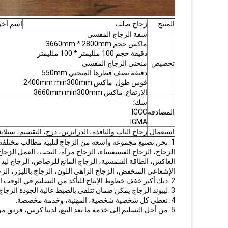
المنتج
زجاج صلب
اسم آخر
شقة الزجاج المقسى
ماكس حجم 3660mm * 2800mm
دقيقة حجم 100 ملليمتر * 100 ملليمتر
تخصيص
منحني الزجاج المقسى
دقيقة نصف قطرها المنحني 550mm
قوس طول: ماكس 2400mm min300mm
الارتفاع: ماكس 3660mm min300mm
سك؛
المصادقة
IGCC
IGMA
استعمال
زجاج الباب والنافذة، الدرابزين، درج، التقسيم، سبلا
1. نحن تصنيع مجموعة واسعة من الزجاج لتلبية مطالب مختلفة:
الزجاج، الزجاج الفسيفساء، الزجاج مرآة، النحت، العمل الزج
العاكس، الطاقة الشمسية، الزجاج المانع للرصاص، الزجاج ليد 
الإشعاعي المنخفض، الزجاج الزاهي اللون، الزجاج بالليزر، الزج
2. ديك أكبر خفف خطوط الإنتاج للتأكد من التسليم في الوقت المحدد.
3. ليبوند الزجاج يمكن ضمان تتلقى بالضبط عالية الجودة الزجاج، و أكثر تنافسية الأسعار.
4. نعطي كل شخصية شخصية، المهنية، وخدمة مخصصة.
5. من أجل التسليم إلى خدمة ما بعد البيع، لدينا كرس، فريق من ذوي الخبرة هو متاح دائما لإعطاء الرد السريع والخدمة.