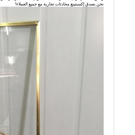
نحن بصدق إكسنتينغ محادثات تجارية مع جميع العملاء!