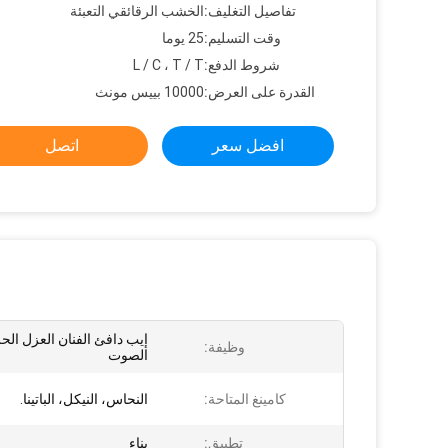
تفاصيل التغليف:
الخشب الرقائقي التعبئة
وقت التسليم:
25 يوما
شروط الدفع:
L / C ، T / T
القدرة على العرض:
10000 بييس مونث
افضل سعر
اتصل
إيب دافئ الفنان العزل ال
وظيفة:
الصوت
كامينغ المتاحة:
النحاس، النيكل، الباتينا.
تطبيق:
بناء