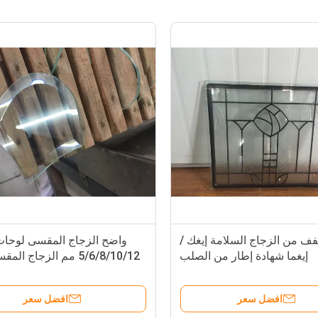
الفنية خفف من الزجاج السلامة إيغك /
إيغما شهادة إطار من الصلب
5/6/8/10/12 مم الزجاج المقسى جزء
افضل سعر
افضل 