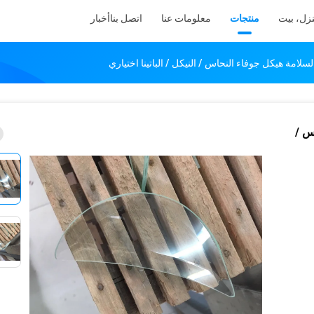
زل، بيت
منتجات
معلومات عنا
اتصل بنا
أخبار
ة هيكل جوفاء النحاس / النيكل / الباتينا اختياري
س /