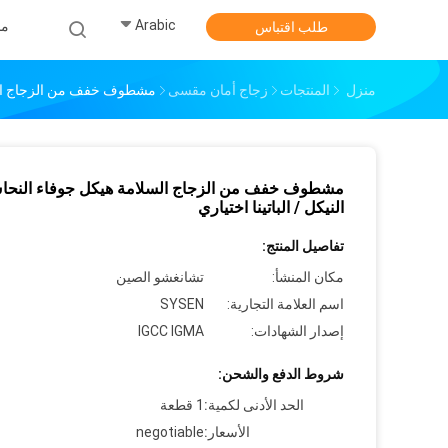
Arabic
من
طلب اقتباس
منزل
المنتجات
زجاج أمان مقسى
مشطوف خفف من الزجاج السلام
مشطوف خفف من الزجاج السلامة هيكل جوفاء النحا
النيكل / الباتينا اختياري
تفاصيل المنتج:
مكان المنشأ:
تشانغشو الصين
اسم العلامة التجارية:
SYSEN
إصدار الشهادات:
IGCC IGMA
شروط الدفع والشحن:
الحد الأدنى لكمية:
1 قطعة
الأسعار:
negotiable