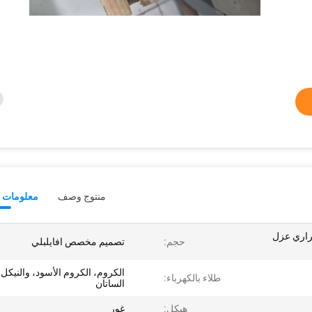
منتوج وصف
معلومات ت
حراري عزل
حجم:
تصميم مخصص افايلبلي
الكروم، الكروم الأسود، والنيكل
طلاء بالكهرباء:
الساتان
هيكل:
غور