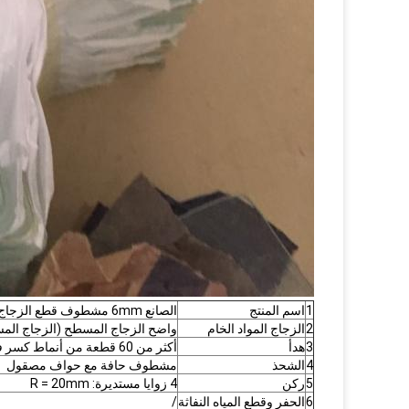
1
اسم المنتج
الصانع 6mm مشطوف قطع الزجاج الأسعار
2
الزجاج المواد الخام
واضح الزجاج المسطح (الزجاج الم
3
هدأ
أكثر من 60 قطعة من أنماط كسر في مربع 50 × 50MM
4
الشحذ
مشطوف حافة مع حواف مصقول
5
ركن
4 زوايا مستديرة: R = 20mm
6
الحفر وقطع المياه النفاثة
/