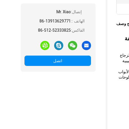
إتصال:
Mr. Xiao
الهاتف ::
86-13913629771
ج وصف
الفاكس:
86-512-52333825
لزجاج
بية
اتصل
لأبواب
لوحات