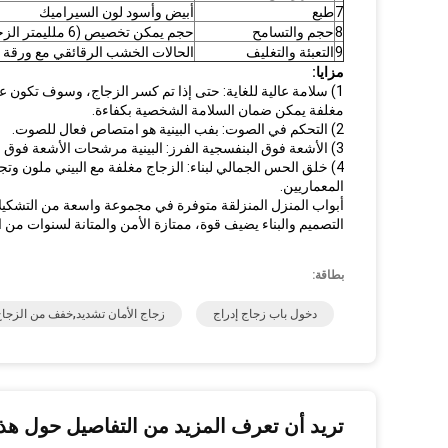
7
طبع
أبيض وأسود لون السيراميك
8
حجم والتسامح
حجم يمكن تخصيص (6 ملليمتر الزجاج)
9
التعبئة والتغليف
الحالات الخشب الرقائقي مع ورقة ال
مزايا:
1) سلامة عالية للغاية: حتى إذا تم كسر الزجاج، وسوف تكون عصا عصا على الفيلم.
مغلفة يمكن ضمان السلامة الشخصية بكفاءة.
2) التحكم في الصوت: بفب البينية هو امتصاص فعال للصوت.
3) الأشعة فوق البنفسجية الفرز: البينية مرشحات الأشعة فوق البنفسجية ويمنع الأثاث والستائر يتلاشى تأثير.
4) خلق الحس الجمالي لبناء: الزجاج مغلفة مع البيني ملون و
المعماريين.
أبواب المنزل المنزلقة متوفرة في مجموعة واسعة من التشكيل
التصميم والبناء يضيف قوة، ممتازة الأمن والمتانة لسنوات من 
بطاقة:
دخول باب زجاج إدراج
زجاج الأمان تشديد,خفف من الزجا
تريد أن تعرف المزيد من التفاصيل حول هذا