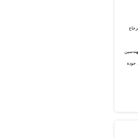
لزجاج
مهندسين
جودة