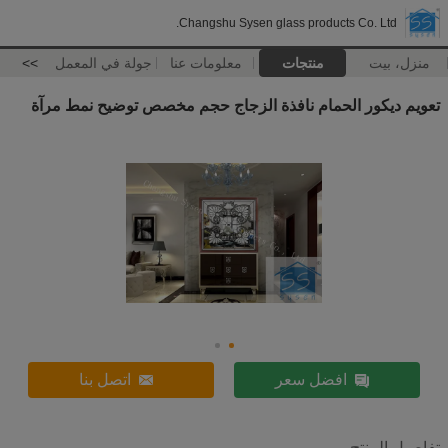
Changshu Sysen glass products Co. Ltd.
منزل، بيت
منتجات
معلومات عنا
جولة في المعمل
>>
تعويم ديكور الحمام نافذة الزجاج حجم مخصص توضيح نمط مرآة
افضل سعر
اتصل بنا
تفاصيل المنتج