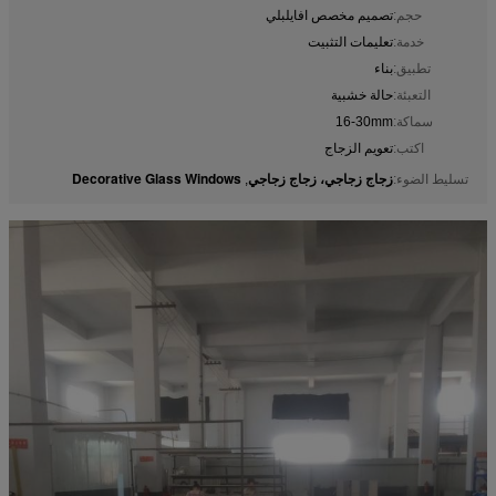
حجم:
تصميم مخصص افايلبلي
خدمة:
تعليمات التثبيت
تطبيق:
بناء
التعبئة:
حالة خشبية
سماكة:
16-30mm
اكتب:
تعويم الزجاج
زجاج زجاجي، زجاج زجاجي
Decorative Glass Windows
تسليط الضوء:
,