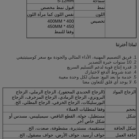
سماكة
5-12mm
نمط
قبول نمط مخصص
اللون
نفس اللون كما مرآة اللون
تخصيص
400 * 400MM
450 * 450MM
وفقا للنمط
لماذا أخترتنا
1. فريق التصميم المهنية، الأداء المثالي والجودة مع سعر كومبيتيتيفي
2. 10 سنوات خبرة التصدير
3. قدرة إنتاج قوية لدعم التسليم السريع
4. عدة شروط الدفع لاختيارك
5. خدمة ما بعد البيع: ضمان لكل وحدة معيبة
6. لا يوجد أي قلق للتعاون معنا
الزجاج المواد
(الزجاج الحديدي المحفور)، الزجاج الرملي، الزجاج
البرونزي، الزجاج الرمادي، الزجاج المزخرف، الزجاج
البورسليكات، الزجاج الخزفي، الزجاج المطلي، الخ.
بحجم
وفقا لمتطلبات العملاء
شكل
مستطيل، جولة، القطع الناقص، سيميليبس، مسدس أو
شكل خاص آخر
شكل الحافة
مستقيمة، مستديرة، مشطوفة، صعدت، الخ.
حافة العمل
حواف أرسيد، حواف الأرض، حواف مصقول، الخ.