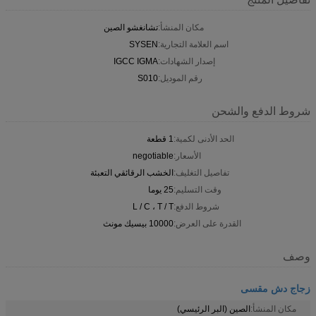
مكان المنشأ:
تشانغشو الصين
اسم العلامة التجارية:
SYSEN
إصدار الشهادات:
IGCC IGMA
رقم الموديل:
S010
شروط الدفع والشحن
الحد الأدنى لكمية:
1 قطعة
الأسعار:
negotiable
تفاصيل التغليف:
الخشب الرقائقي التعبئة
وقت التسليم:
25 يوما
شروط الدفع:
L / C ، T / T
القدرة على العرض:
10000 بيسيك مونث
وصف
زجاج دش مقسى
مكان المنشأ:
الصين (البر الرئيسي)