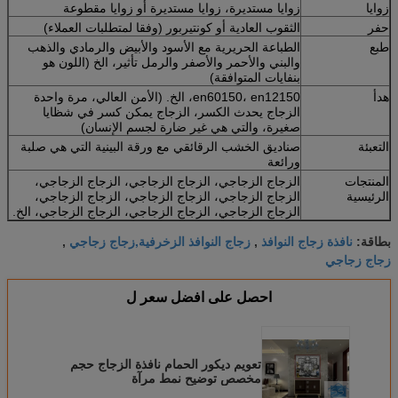
زوايا
زوايا مستديرة، زوايا مستديرة أو زوايا مقطوعة
حفر
الثقوب العادية أو كونتيربور (وفقا لمتطلبات العملاء)
طبع
الطباعة الحريرية مع الأسود والأبيض والرمادي والذهب
والبني والأحمر والأصفر والرمل تأثير، الخ (اللون هو
بنفايات المتوافقة)
هدأ
en60150، en12150، الخ. (الأمن العالي، مرة واحدة
الزجاج يحدث الكسر، الزجاج يمكن كسر في شظايا
صغيرة، والتي هي غير ضارة لجسم الإنسان)
التعبئة
صناديق الخشب الرقائقي مع ورقة البينية التي هي صلبة
ورائعة
المنتجات
الزجاج الزجاجي، الزجاج الزجاجي، الزجاج الزجاجي،
الرئيسية
الزجاج الزجاجي، الزجاج الزجاجي، الزجاج الزجاجي،
الزجاج الزجاجي، الزجاج الزجاجي، الزجاج الزجاجي، الخ.
نافذة زجاج النوافذ
زجاج النوافذ الزخرفية,زجاج زجاجي
بطاقة:
,
,
زجاج زجاجي
احصل على افضل سعر ل
تعويم ديكور الحمام نافذة الزجاج حجم
مخصص توضيح نمط مرآة