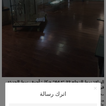
النوافذ نمط الزجاج 22 "* 64" هيكل: أجوف نمط الحديثة،
فريدة من نوعها
اترك رسالة
مختلف الأحجام لاختيارك
هذا المنتج باستخدام الزنجار الأسود.
واضح شطبة.
.cvel شطبة.
ديموند
بوليسولفيد