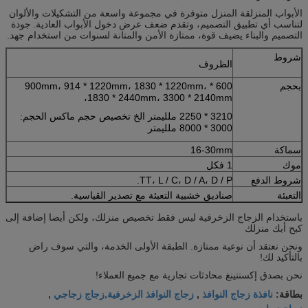
الأبواب المنزلقة المنزل متوفرة في مجموعة واسعة من التشكيلات والألوان
لتناسب أي تطبيق التصميم، وتقدم ضعف عرض دخول الأبواب العادية.
جودة
التصميم والبناء يضيف قوة، ممتازة الأمن والمتانة لسنوات من استخدام جهد.
شروط
الظروف
بحجم
600 * 900mm، 914 * 1220mm، 1830 * 1220mm،
1830 * 2440mm، 3300 * 2140mm،
3210 * 2250 ملليمتر الخ تخصيص حجم ماكس الحجم:
3000 * 8000 ملليمتر
سماكة
16-30mm
موك
1 فكل
شروط الدفع
TT، L / C، D / A، D / P.
التعبئة
صناديق خشبية التعبئة مع تصدير القياسية.
باستخدام الزجاج الزخرفية ليس فقط تخصيص منزلك، ولكن أيضا إضافة إلى
كبح أبك منزلك
ونحن نعتقد أن نوعية ممتازة. الطبقة الأولى الخدمة، والتي سوف راض
بالتأكيد لك!
نحن بصدق إكسنتينغ محادثات تجارية مع جميع العملاء!
نافذة زجاج النوافذ
زجاج النوافذ الزخرفية,زجاج زجاجي
بطاقة:
,
,