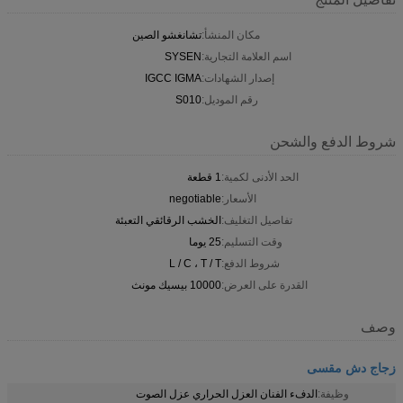
مكان المنشأ:
تشانغشو الصين
اسم العلامة التجارية:
SYSEN
إصدار الشهادات:
IGCC IGMA
رقم الموديل:
S010
شروط الدفع والشحن
الحد الأدنى لكمية:
1 قطعة
الأسعار:
negotiable
تفاصيل التغليف:
الخشب الرقائقي التعبئة
وقت التسليم:
25 يوما
شروط الدفع:
L / C ، T / T
القدرة على العرض:
10000 بيسيك مونث
وصف
زجاج دش مقسى
وظيفة:
الدفء الفنان العزل الحراري عزل الصوت