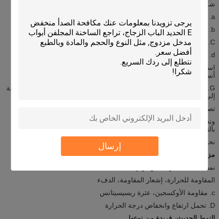
شكل مختلف يصلح لأنواع من الأبواب المختلفة
a. الزخرفية لوحة زجاجية للباب.
b. كامينغ المتاحة: النحاس، النيكل، الباتينا.
C. الطلاء الكهربائي المتاحة: الكروم، الكروم الأسود، والنيكل الساتان
d. تنافسية الأسعار مع نوعية جيدة.
استخدام الزجاج المقسى على جانبي الوحدة الزجاجية، والتي تلبي معايير
أنسي، بسي.
G. باستخدام الزجاج الزخرفية ليس فقط تخصيص منزلك، ولكن أيضا إضافة
إلى نداء كبح منزلك.
تصميم مخصص افايلبلي.
ونحن نعتقد أن نوعية ممتازة. الطبقة الأولى الخدمة، والتي سوف راض
بالتأكيد لك!
نحن بصدق إكسنتينغ محادثات تجارية مع جميع العملاء!
إرسال
مزايا:
نمط الحديثة، فريدة من نوعها
المقاومة للحرارة، إشعار المقاومة، الدفء
c. مقاومة الأوكسجين، عثرة ريسيسيتانس
D. تحمل ارتفاع وانخفاض درجة الحرارة
النمط الحديث، فريدة من نوعها