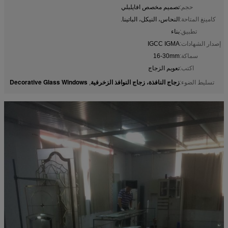
حجم:
تصميم مخصص افايلبلي
كامينغ المتاحة:
النحاس، النيكل، الباتينا.
تطبيق:
بناء
إصدار الشهادات:
IGCC IGMA
سماكة:
16-30mm
اكتب:
تعويم الزجاج
زجاج النافذة، زجاج النوافذ الزخرفية
Decorative Glass Windows
تسليط الضوء:
,