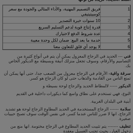
1
فريق التصميم المهنية، والأداء المثالي والجودة مع سعر
كومبيتيتيفي
2
10 سنوات خبرة التصدير
3
قدرة إنتاج قوية لدعم التسليم السريع
4
عدة شروط الدفع لاختيارك
5
خدمة ما بعد البيع: ضمان لكل وحدة معيبة
6
لا يوجد أي قلق للتعاون معنا
فني
--- الحديد في الزجاج المعزول يمكن أن يتم في أنواع كثيرة من
التصاميم والأرقام، وسوف تجعل منزلك أنيقة وبسيطة مع الديكور الخاص
بك.
سرقة واقية-
الأرقام في الزجاج معزول من الصعب جدا، حتى أنها يمكن أن
تمنع الناس من القادمة والذهاب حتى لو كان الزجاج هو كسر.
الديكور
----- لالمطاط الحديد والزجاج لوحة بسيطة و
النوع، فهي تستخدم على نطاق واسع كما ديكورات داخلية في القديم
أبنية في البلدان الغربية.
سلامة
------ الزجاج المستخدمة في الحديد المطاوع الزجاج لوحة هو تشديد
الزجاج، انها لا ضرر للناس عندما كسر، في نفس الوقت سوف تصبح حبيبات
صغيرة.
تنظيف
------- يتم تثبيت الحديد المطاوع في الزجاج مختومة.
انها منع من
دخول الغبار، بحيث تجنب الغسيل معقدة