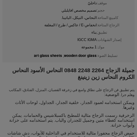
موقف:
داخليّ
حجم:
تصميم مخصص افايلبلي
كامينغ المتاحة:
النحاس، النيكل، الباتينا.
الزجاج المتاحة:
انخفاض-E / عاكس / طرح / المغلفة
تطبيق:
بناء
إصدار الشهادات:
IGCC IGMA
موك:
1 مجموعة
art glass sheets
wooden door glass
تسليط الضوء:
,
جميلة الزجاج 2264 2248 0848 النحاس الأسود النحاس
الكروم النحاس زين زينينغ
يتم تطبيق فن الزجاج على نطاق واسع في زخرفة القضبان، المنزل، الفنادق، المكاتب
الوضعية:
وهلم جرا.
ويمكن استخدامه لعمود الجدار، خلفية الجدار، الجداول، لوحات الأثاث
وغيرها.
الزخرفية رسمت الزجاج مثالية للمطبخ باكسبلاشيس والحمامات.
يمكن
استخدامه كغطاء متين وجميل للجدران والباب.
يتم استخدامه على خزانة
وأبواب خزانة.
حمض الزجاج محفورا مثالية للاستخدام في الداخلية للأبواب، دش شاشات