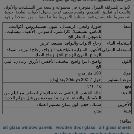
الأبواب المنزلقة المنزل متوفرة في مجموعة واسعة من التشكيلات والألوان
لتناسب أي تطبيق التصميم، وتقدم ضعف عرض دخول الأبواب العادية.
جودة
التصميم والبناء يضيف قوة، ممتازة الأمن والمتانة لسنوات من استخدام جهد.
نمط
فلورا، وانجي، كريستال، النيون، هيشيكروس، أكواليت،
الماس، تشينشيلا، كاراتشي، كاسومي، الألفية، ميستليت،
ناشيجي، المطر الخ
استخدام البناء
زجاج الأبواب والنوافذ، مصعد، عرض
استخدام المنزلي
الأجهزة المنزلية (طباخ هود الزجاج، زجاج التبريد، الموقد
الزجاج، الفرن الزجاج الخ)، زجاج الصك
اللون
واضح، الترا واضح، مختلف الأخضر، الأزرق، رمادي، البني
الخ
موك
100 متر مربع
موعد التسليم
حول 7-20days 30٪ بعد إيداع
دفع
t / t l / c
التعبئة
حالة الخشب الرقائقي صالحة للإبحار اصطف مع فيلم من
البلاستيك والتعبئة الخارجية الموحدة من قبل حزام الحديد.
الآخرين
سمك، حجم، لون يمكن تصميم العملاء.
عينة
متاح
بطاقة:
art glass window panels, wooden door glass, art glass sheets
art glass sheets
wooden door glass
,
,