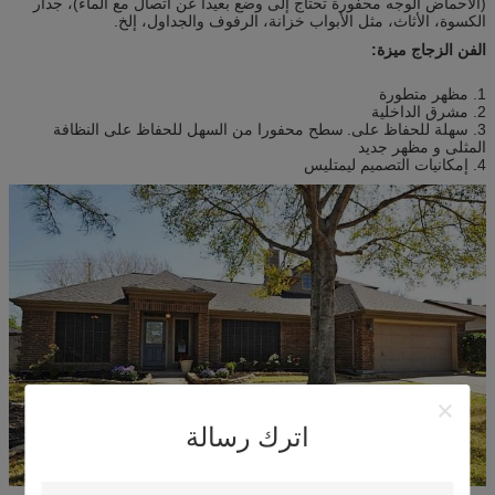
(الأحماض الوجه محفورة تحتاج إلى وضع بعيدا عن اتصال مع الماء)، جدار
الكسوة، الأثاث، مثل الأبواب خزانة، الرفوف والجداول، إلخ.
الفن الزجاج ميزة:
1. مظهر متطورة
2. مشرق الداخلية
3. سهلة للحفاظ على.
سطح محفورا من السهل للحفاظ على النظافة
المثلى و مظهر جديد
4. إمكانيات التصميم ليمتليس
اترك رسالة