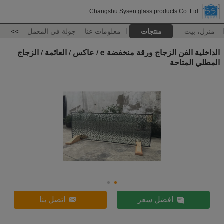
Changshu Sysen glass products Co. Ltd.
منزل، بيت
منتجات
معلومات عنا
جولة في المعمل
>>
الداخلية الفن الزجاج ورقة منخفضة e / عاكس / العائمة / الزجاج
المطلي المتاحة
افضل سعر
اتصل بنا