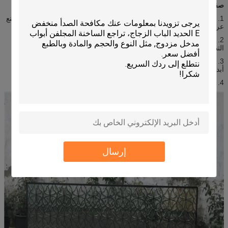
صفة مميزة
1. تسمح تماما للضوء لتمرير من خلال ومن ناحية أخرى يمكن أن تحد أو منع
عرض واضح على نحو فعال.
2. متاح في مجموعة واسعة من أنماط، إضافة مكملا مثاليا لكثير من
التصاميم الداخلية.
3. نظارات منقوشة الثقيلة توفر قوة إضافية ودعم وأنماط سوف تتلاشى
أبدا.
4. يمكن قطع، الأرض، حفر، خفف، مغلفة والمطبوعة، الخ.
إرسال