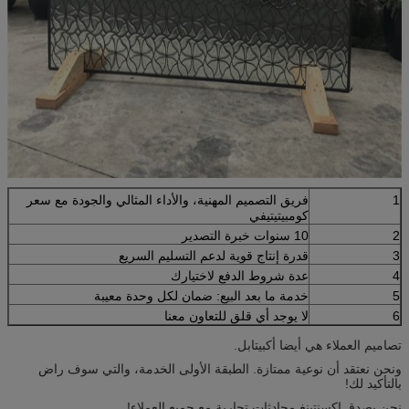
1
فريق التصميم المهنية، والأداء المثالي والجودة مع سعر
كومبيتيتيفي
2
10 سنوات خبرة التصدير
3
قدرة إنتاج قوية لدعم التسليم السريع
4
عدة شروط الدفع لاختيارك
5
خدمة ما بعد البيع: ضمان لكل وحدة معيبة
6
لا يوجد أي قلق للتعاون معنا
تصاميم العملاء هي أيضا أكبيتابل.
ونحن نعتقد أن نوعية ممتازة. الطبقة الأولى الخدمة، والتي سوف راض
بالتأكيد لك!
نحن بصدق إكسنتينغ محادثات تجارية مع جميع العملاء!