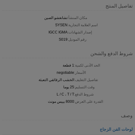
تفاصيل المنتج
مكان المنشأ:
تشانغشو الصين
اسم العلامة التجارية:
SYSEN
إصدار الشهادات:
IGCC IGMA
رقم الموديل:
S019
شروط الدفع والشحن
الحد الأدنى لكمية:
1 قطعة
الأسعار:
negotiable
تفاصيل التغليف:
الخشب الرقائقي التعبئة
وقت التسليم:
25 يوما
شروط الدفع:
L / C ، T / T
القدرة على العرض:
8000 بييس مونث
وصف
لوحات الفن الزجاج