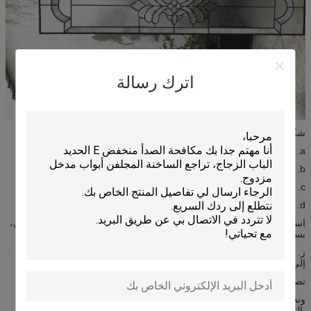
اترك رسالة
شكل مختلف يصلح لأنواع من أبواب مختلفة
a. الزخرفية لوحة زجاجية للباب.
b. كامينغ المتاحة: النحاس، النيكل، الزنجار.
c. طلاء الكهربائي المتاحة: الكروم، الكروم الأسود، والنيكل الساتان
d. تنافسية الأسعار مع نوعية جيدة.
استخدام الزجاج المقسى على جانبي وحدة الزجاج، التي تلبي معايير أنسي،
بسي.
ز. استخدام الزجاج الزخرفية ليس فقط تخصيص منزلك، ولكن أيضا إضافة
إلى نداء كبح منزلك.
تصميم مخصص افايلبلي.
ونحن نعتقد أن نوعية ممتازة. الطبقة الأولى الخدمة، والتي سوف راض
بالتأكيد لك!