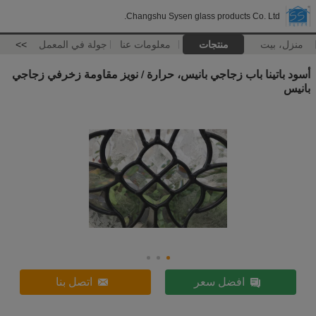
Changshu Sysen glass products Co. Ltd.
منزل، بيت
منتجات
معلومات عنا
جولة في المعمل
>>
أسود باتينا باب زجاجي بانيس، حرارة / نويز مقاومة زخرفي زجاجي
بانيس
افضل سعر
اتصل بنا