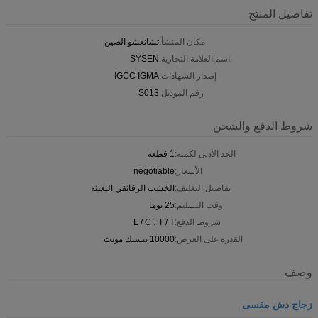
تفاصيل المنتج
مكان المنشأ:
تشانغشو الصين
اسم العلامة التجارية:
SYSEN
إصدار الشهادات:
IGCC IGMA
رقم الموديل:
S013
شروط الدفع والشحن
الحد الأدنى لكمية:
1 قطعة
الأسعار:
negotiable
تفاصيل التغليف:
الخشب الرقائقي التعبئة
وقت التسليم:
25 يوما
شروط الدفع:
L / C ، T / T
القدرة على العرض:
10000 بيسيك مونث
وصف
زجاج دش مقسى