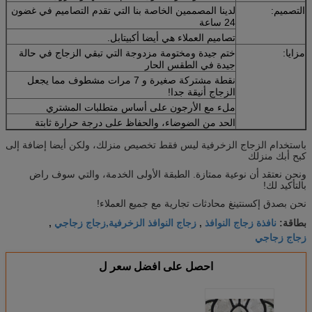
التصميم:
لدينا المصممين الخاصة بنا التي تقدم التصاميم في غضون
24 ساعة
تصاميم العملاء هي أيضا أكبيتابل.
مزايا:
ختم جيدة ومختومة مزدوجة التي تبقي الزجاج في حالة
جيدة في الطقس الحار
نقطة مشتركة صغيرة و 7 مرات مشطوف مما يجعل
الزجاج أنيقة جدا!
ملء مع الأرجون على أساس متطلبات المشتري
الحد من الضوضاء، والحفاظ على درجة حرارة ثابتة
باستخدام الزجاج الزخرفية ليس فقط تخصيص منزلك، ولكن أيضا إضافة إلى
كبح أبك منزلك
ونحن نعتقد أن نوعية ممتازة. الطبقة الأولى الخدمة، والتي سوف راض
بالتأكيد لك!
نحن بصدق إكسنتينغ محادثات تجارية مع جميع العملاء!
نافذة زجاج النوافذ
زجاج النوافذ الزخرفية,زجاج زجاجي
بطاقة:
,
,
زجاج زجاجي
احصل على افضل سعر ل