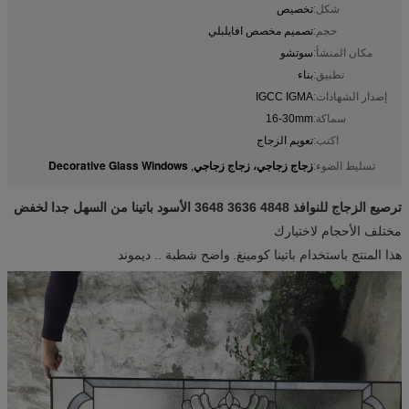
شكل:
تخصيص
حجم:
تصميم مخصص افايلبلي
مكان المنشأ:
سوتشو
تطبيق:
بناء
إصدار الشهادات:
IGCC IGMA
سماكة:
16-30mm
اكتب:
تعويم الزجاج
زجاج زجاجي، زجاج زجاجي
Decorative Glass Windows
تسليط الضوء:
,
ترصيع الزجاج للنوافذ 4848 3636 3648 الأسود باتينا من السهل جدا لخفض
مختلف الأحجام لاختيارك
هذا المنتج باستخدام باتينا كومينغ.
واضح شطبة .. ديموند