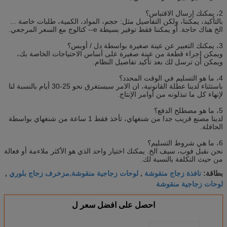
2، يمكنك إرسال الاقتباس؟
بالتأكيد، يمكننا، ولكن التفاصيل مثل: حجم، المواد، الكمية، طلبات خاصة ...
الخ هناك حاجة.
أو يمكننا فقط توفير بسيطة e-- كتالوج مع السعر المرجعي.
3، يمكنك التعبير عن عينة صغيرة بواسطة دل / أوبس؟
ويمكن إجراء قطعة من عينة صغيرة على أساس الاحتياجات الخاصة بك،
ويمكن أن ترسل لك بعد تأكيد تفاصيل النظام.
4، ما هو التسليم في الوقت المحدد؟
باستثناء لدينا عطلة القانونية، ان الامر سيستغرق نحو 25-30 أيام بالنسبة لنا
لإنهاء كل ما تبذلونه من أوامر الإنتاج.
5، ما هو مصطلح الدفع؟
لدينا مصنع قريب جدا من شنغهاي، تأخذ فقط 1 ساعة من شنغهاي بواسطة
الحافلة.
6، ما هي شروط التسليم؟
نحن نقبل فوب، سيف الخ. يمكنك اختيار واحد الذي هو الأكثر ملاءمة أو فعالة
من حيث التكلفة بالنسبة لك.
نافذة زجاج منقوشة
لوحات زجاجية منقوشة,مزخرف زجاج بلوري
بطاقة:
,
,
لوحات زجاجية منقوشة
احصل على افضل سعر ل