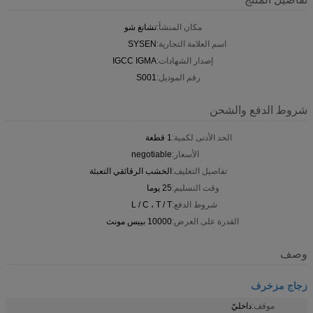
مكان المنشأ:
تشانغ شو
اسم العلامة التجارية:
SYSEN
إصدار الشهادات:
IGCC IGMA
رقم الموديل:
S001
شروط الدفع والشحن
الحد الأدنى لكمية:
1 قطعة
الأسعار:
negotiable
تفاصيل التغليف:
الخشب الرقائقي التعبئة
وقت التسليم:
25 يوما
شروط الدفع:
L / C ، T / T
القدرة على العرض:
10000 بييس مونث
وصف
زجاج مزخرف
موقف:
داخليّ