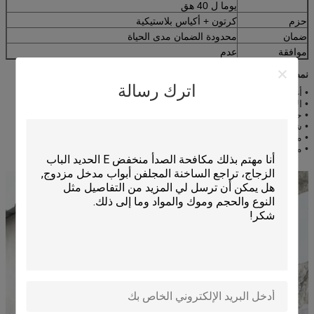
يوما ل 40 هق
حزم
كرتون + أكياس بلاستيكية
ضمان
محدودة الضمان مدى الحياة
موافقة
عدم
نمط الزجاج التطبيق:
اترك رسالة
• أغطية الزجاج والستائر
• الأبواب والنوافذ الزجاجية
• حواجز زجاجية وجدران زجاجية
• شاشات دش ومرفقات
• مكتب فونيتيور والأثاث المنزلي
• مشروع بناء آخر