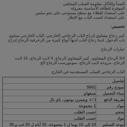
الصدأ والتآكل مقاومة الصلب المجلفن
الموفرة للطاقة الأساسية معزولة
على استعداد للطلاء مع سطح مستوحى على نحو سلس
على استعداد لتثبيت الباب مع الإطار
تخصيص:
كبير زجاج بيضاوي إدراج الباب الزجاجي الخارجي، الباب الخارجي يساوي
باب الدخول.
لدينا زجاج الباب لديها أنواع كثيرة من الزخرفية الزجاج إدراج
خيارات الزجاج:
3/4 الزجاج البيضاوي، كبير البيضاوي الزجاج، 9 لايت الزجاج، 15 لايت
الزجاج، مروحة لايت الزجاج، سونبورست الزجاج الخ
الباب الزجاجي الصلب المستخدمة في الخارج.
تفاصيل
نموذج رقم:
S001
ميناء التحميل
شنغهاي
طريقة الدفع
t / t، ويسترن يونيون، باي بال
موك
1 مجموعة
بحجم
حسب الطلب
مواد
حسب الطلب
موعد التسليم
10 إلى 15 يوما ل 1 مجموعة، 25 أيام ل 20 غب و 35