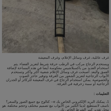
غرف عائلية، غرف وسائل الإعلام، وغرف المعيشة
ويستخدم الزجاج مركب في الرطب حرفة شريط لتعزيز الفضاء.
يتم
استخدام العديد من باكسبلاشيس معكوسة أيضا في هذه المساحة لإضافة
العمق والبعد.
أصبحت غرف وسائل الإعلام شعبية أكثر وأكثر وتستخدم
الأبواب الزجاجية لتعزيز الشعور من الغرفة وتوفير حاجز الصوت
والخصوصية.
يمكن استخدام الزجاج في غرف المعيشة للركائز أو الجدران
الزجاجية أو سمة زخرفية في الغرفة.
التعليمات :
1، يمكنك البريد الإلكتروني الخاص بك e-- كتالوج مع جميع الصور والسعر؟
ناسف لانستطيع.
لدينا الكثير من الأبواب مع تصميم مختلف وحجم مختلفة.
هو
محل تقدير كبير الشرط الخاص بك.