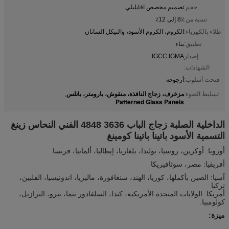
حجم:
تصميم مخصص افايلبلي
نسبة من:
8٪ إلى 12٪
طلاء بالكهرباء:
الكروم، الكروم الأسود، والنيكل الساتان
تطبيق:
بناء
إصدار
IGCC IGMA
الشهادات:
فتحت أسلوب:
أرجوحة
مزخرف، زجاج النافذة، منقوش، بارومتر، بانلس
تسليط الضوء:
,
Patterned Glass Panels
الداخلية الصلبة زجاج الباب 3636 4848 الفني النحاس زينغ
التسمية الأسود باتينا باتينا كومينغ
أوروبا: أوكرين، روسيا، بولندا، بلغاريا، إيطاليا، ألمانيا، فرنسا
أفريقيا: مصر، سوثافيريكا
آسيا: الصين بأكملها، كوريا، الهند، سنغافورة، ماليزيا، اندونيسيا، الفلبين،
تركيا
أمريكا: الولايات المتحدة الأمريكية، كندا، السلفادور بنما، بيرو، البرازيل،
كولومبيا.
ميزة: