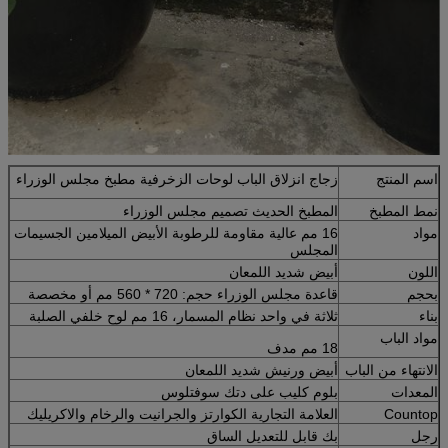
اسم المنتج
زجاج انزلاق الباب لوحات الزخرفية مطبخ مجلس الوزراء
نمط المطبخ
المطبخ الحديث تصميم مجلس الوزراء
مواد
16 مم عالية مقاومة للرطوبة الأبيض الميلامين الجسيمات
المجلس
اللون
أبيض شديد اللمعان
بحجم
قاعدة مجلس الوزراء حجم: 720 * 560 مم أو مخصصة
بناء
ثلاثة في واحد نظام المسمار، 16 مم لوح خلفي الصلبة
مواد الباب
18 مم مدف
الانتهاء من الباب
أبيض ورنيش شديد اللمعان
المعدات
بلوم كليب على دتك سوفتلوس
Countop
العلامة التجارية الكوارتز والجرانيت والرخام والاكريليك
رجل
بك قابل للتعديل الساق