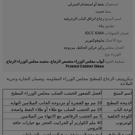
استعمال:
شقة أو استخدام المنزلي
نمط:
حديث
اسم المنتج:
زجاج انزلاق الباب الزخرفية
تطبيق:
بناء
إصدار الشهادات:
IGCC IGMA
نوع الأعمال:
مانوفوكتورير
الجدار مجلس
ركن خزائن الحائط، مزدوجة
الوزراء نوع:
أبواب مجلس الوزراء مخصص الزجاج، متجمد مجلس الوزراء الزجاج
تسليط الضوء:
,
Frosted Cabinet Glass
ديكروتيف الزجاج للمطبخ مجلس الوزراء المقاومة، وضمان التجارة وحرية
الملاحة
اسم المنتج
أفضل الشعور الخشب الصلب مجلس الوزراء المطبخ
الذبيحة المطبخ
18 مم مع القشرة أو مزدوجة الجانب الميلامين النهاية.
لوحة الباب
18 مم الخشب الصلب مع طلاء أو طلاء النفط واضحة.
اللوحة الخلفية
5 مم الخشب الرقائقي مع الانتهاء من الميلامين.
كونترتوب
40 ملم الكوارتز أو الجرانيت الحجر مع خيارات حافة
فايروس.
أجهزة المطبخ
لينة مفصلات وثيقة، درج المتزلجون، الشماعات