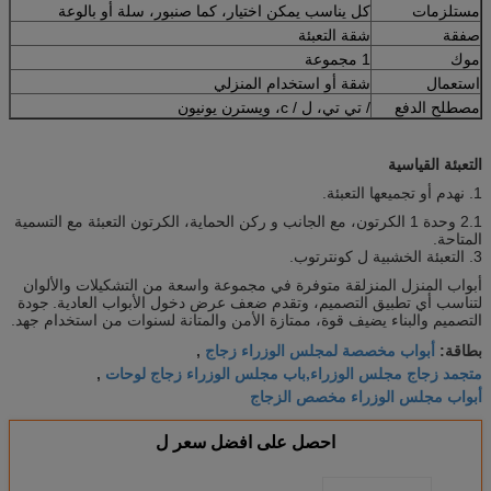
مستلزمات
كل يناسب يمكن اختيار، كما صنبور، سلة أو بالوعة
صفقة
شقة التعبئة
موك
1 مجموعة
استعمال
شقة أو استخدام المنزلي
مصطلح الدفع
/ تي تي، ل / c، ويسترن يونيون
التعبئة القياسية
1. نهدم أو تجميعها التعبئة.
2.1 وحدة 1 الكرتون، مع الجانب و ركن الحماية، الكرتون التعبئة مع التسمية
المتاحة.
3. التعبئة الخشبية ل كونترتوب.
أبواب المنزل المنزلقة متوفرة في مجموعة واسعة من التشكيلات والألوان
لتناسب أي تطبيق التصميم، وتقدم ضعف عرض دخول الأبواب العادية.
جودة
التصميم والبناء يضيف قوة، ممتازة الأمن والمتانة لسنوات من استخدام جهد.
أبواب مخصصة لمجلس الوزراء زجاج
بطاقة:
,
متجمد زجاج مجلس الوزراء,باب مجلس الوزراء زجاج لوحات
,
أبواب مجلس الوزراء مخصص الزجاج
احصل على افضل سعر ل