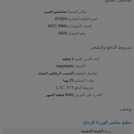
مكان المنشأ:
تشانغشو الصين
اسم العلامة التجارية:
SYSEN
إصدار الشهادات:
IGCC IGMA
رقم الموديل:
S026
شروط الدفع والشحن
الحد الأدنى لكمية:
1 قطعة
الأسعار:
negotiable
تفاصيل التغليف:
الخشب الرقائقي التعبئة
وقت التسليم:
25 يوما
شروط الدفع:
L / C ، T / T
القدرة على العرض:
8000 قطعة الشهر
وصف
مطبخ مجلس الوزراء الزجاج
رزمة:
التعبئة الخشبية