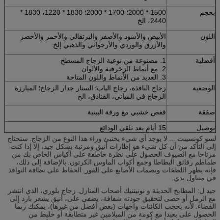
بحجم
1500 * 2000؛ 1700 * 2000؛ 1830 * 1220، 1830 *
2440، الخ
اللون
الأبيض والأسود والأصفر والبرتقالي والأحمر والأخضر
والأزرق والوردي والأرجواني والذهبي إلخ.
أفضلية
1. مصنوعة من نوعية الزجاج المسطح
2. مع أنماط الزخرفية والألوان
3. العديد من الأنماط واللون المتاحة
الوضعية
زجاج النافذة، زجاج الباب؛
الستار جدار الزجاج؛
المبارزة
الزجاج في المباني، الفنادق، الخ
صفقة
قفص خشبي مع ورقة البينية
توصيل
15 أيام بعد تلقي الودائع
لسو كونسيبت ... لا يوجد أي شيء يختبئ وراء هذا النوع من الزجاج.
ستحتاج
إلى التأكد من أن كل شيء هو إطارات أنيق ومرتبة بشكل جيد، إلا إذا كنت
مرتاحا مع الضيوف الحصول على نظرة خاطفة على أكياس الخاص بك من
طماطم رقائق البطاطا وجمع أكواب الماوس الكرتون.
بالإضافة إلى ذلك،
فإنه يظهر اللطخات وبصمات الأصابع على الفور.
الحفاظ على نظافة النوافذ
في متناول يدي.
جيد ل: المطابخ الحديثة و نونيتنيك أصحاب المنازل.
زجاج بلوري، الذي انتشر
مع الرمل أو حصى لتحقيق جودته شفافة، يضفي على، أنيق يشعر بارد إلى
الفضاء.
لأنه يحجب الكائنات واجهات (بعض أفضل من غيرها)، يمكنك ربما
الحصول على بعيدا مع كومة من الميلامين غير متطابقة أو خليط من