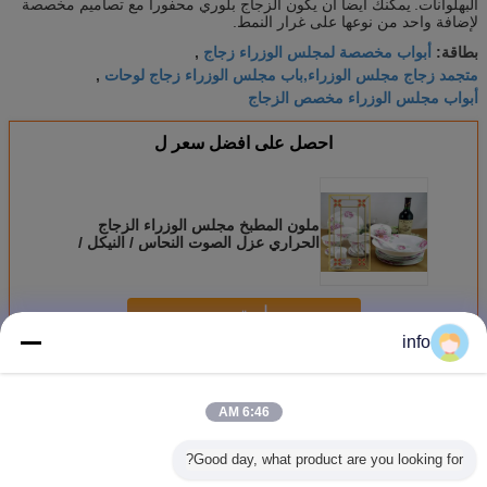
البهلوانات.
يمكنك أيضا أن يكون الزجاج بلوري محفورا مع تصاميم مخصصة
لإضافة واحد من نوعها على غرار النمط.
أبواب مخصصة لمجلس الوزراء زجاج
بطاقة:
,
متجمد زجاج مجلس الوزراء,باب مجلس الوزراء زجاج لوحات
,
أبواب مجلس الوزراء مخصص الزجاج
احصل على افضل سعر ل
ملون المطبخ مجلس الوزراء الزجاج
الحراري عزل الصوت النحاس / النيكل /
الباتينا
استمر
info
مطبخ مجلس الوزراء الزجاج
أكثر
6:46 AM
Good day, what product are you looking for?