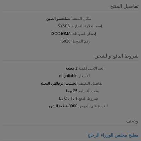
تفاصيل المنتج
مكان المنشأ:
تشانغشو الصين
اسم العلامة التجارية:
SYSEN
إصدار الشهادات:
IGCC IGMA
رقم الموديل:
S026
شروط الدفع والشحن
الحد الأدنى لكمية:
1 قطعة
الأسعار:
negotiable
تفاصيل التغليف:
الخشب الرقائقي التعبئة
وقت التسليم:
25 يوما
شروط الدفع:
L / C ، T / T
القدرة على العرض:
8000 قطعة الشهر
وصف
مطبخ مجلس الوزراء الزجاج