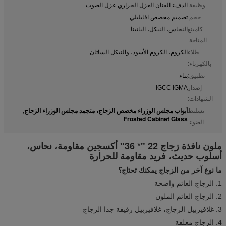
وظيفة:
الدفء الفنان العزل الحراري عزل الصوت
حجم:
تصميم مخصص افايلبلي
كامينغ
النحاس، النيكل، الباتينا.
المتاحة:
طلاء
الكروم، الكروم الأسود، والنيكل الساتان
بالكهرباء:
تطبيق:
بناء
إصدار
IGCC IGMA
الشهادات:
أبواب مجلس الوزراء مخصص الزجاج، متجمد مجلس الوزراء الزجاج
تسليط
,
Frosted Cabinet Glass
الضوء:
ملون نافذة زجاج 22 "* 36" أكسجين مقاومة، نحاس،
أسلوب حديث، فريد مقاومة للحرارة
ما نوع آخر من الزجاج يمكنك تحتاج؟
1. الزجاج العائم واضحة
2. الزجاج العائم الملون
3. غلافيربيل الزجاج، غلافيربيل رقيقة جدا الزجاج
4. الزجاج مغلفة