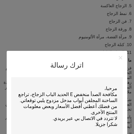
5. الزجاج العاكسة
6. نمط الزجاج
7. فن الزجاج
8. ورقة الزجاج
9. مرآة الفضة، مرآة الألومنيوم
10. كتلة الزجاج
11. الزجاج العازل
ما هو فن الزجاج؟
اترك رسالة
فن الزجاج هو اعتماد السيارات مستوى تعويم الزجاج كمادة خام، نحن نقدم
الخارج أكوراسيبرينتينغ المعدات عالية، بعد الطباعة الحريرية، ثم معالجة
المياه ماتي معالجة ثم الشركة مستقلة r & d أنماط كثيرة، العديد من نمط
زهرة، تسهيل الأصدقاء في الخارج لتحديد و شراء.
يمر المنتج من خلال إعادة
المعالجة في الأساس الزجاج الشفاف، مما يجعل الزجاج أكثر جاذبية، وأكثر
ملاءمة لاختيار الأسرة.
شكلت النظرة المبسطة والحداثة للحداثة هذه التصاميم الجريئة.
إذا كنت
العجاف تورد الغيار، مصقول، وأنيق، ثم كنت الروح الحديثة، ونحن يمكن أن
تخلق دخول يتحدث إلى إحساسك بالحياة.
باستخدام الزجاج المقسى على جانبي الزجاج المزخرف، والتي تلبي معايير
أنسي، بسي.
استخدام الزجاج الزخرفية ليس فقط تخصيص منزلك، ولكن
أيضا إضافة إلى نداء كبح منزلك.