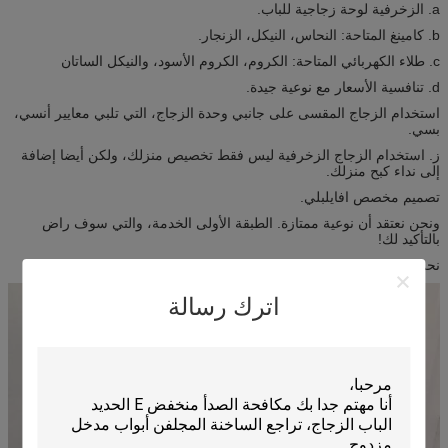
a. الزخرفية لوحة زجاجية للباب.
b. كامينغ المتاحة: النحاس، النيكل، الزنجار.
c. طلاء الكهربائي المتاحة: الكروم، الكروم الأسود، والنيكل الساتان
d. تنافسية الأسعار مع نوعية جيدة.
استخدام الزجاج المقسى على جانبي وحدة الزجاج، التي تلبي معايير أنسي،
بسي.
ز. استخدام الزجاج الزخرفية ليس فقط تخصيص منزلك، ولكن أيضا إضافة
إلى نداء كبح منزلك.
تصميم مخصص افايلبلي.
ونحن نعتقد أن نوعية ممتازة. الطبقة الأولى الخدمة، والتي سوف راض
بالتأكيد لك!
نحن بصدق إكسنتينغ محادثات تجارية مع جميع العملاء!
اترك رسالة