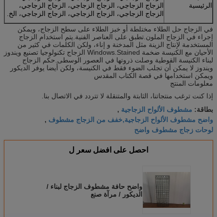
الرئيسية
الزجاج الزجاجي، الزجاج الزجاجي، الزجاج الزجاجي،
الزجاج الزجاجي، الزجاج الزجاجي، الزجاج الزجاجي، الخ.
في الزجاج حل الطلاء مختلطة أو خبز الطلاء على سطح الزجاج، ويمكن
إجراء في الزجاج الملون.تطبق على العناصر الفنية.يتم استخدام الزجاج
المستخدمة لإنتاج الزينة مثل المدخنة و إناء، ولكن الكلمات في كثير من
الأحيان مع الكنيسة ضخمة Windows.Stained الزجاج تكنولوجيا تصنيع ويندوز
لبناء الكنيسة القوطية وصلت ذروتها في العصور الوسطى.حكم الزجاج
ويندوز لا يمكن أن تجلب الضوء فقط في الكنيسة، ولكن أيضا يوفر الديكور
ويمكن استخدامها في قصة الكتاب المقدس
معلومات المنتج
إذا كنت ترغب منتجاتنا، الثابتة والمتنقلة لا تتردد في الاتصال بنا.
مشطوف الألواح الزجاجية
بطاقة:
,
واضح مشطوف الألواح الزجاجية,خفف من الزجاج مشطوف
,
لوحات زجاج مشطوف واضح
احصل على افضل سعر ل
واضح حافة مشطوف الزجاج لبناء /
الديكور / مرآة صنع