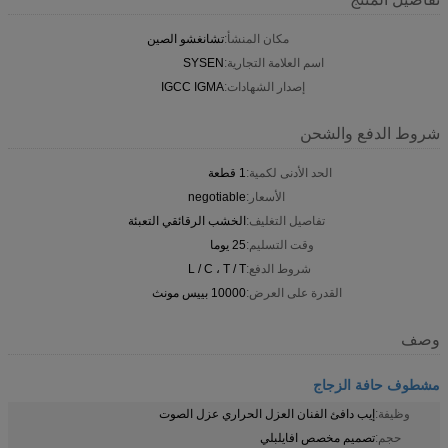
مكان المنشأ:
تشانغشو الصين
اسم العلامة التجارية:
SYSEN
إصدار الشهادات:
IGCC IGMA
شروط الدفع والشحن
الحد الأدنى لكمية:
1 قطعة
الأسعار:
negotiable
تفاصيل التغليف:
الخشب الرقائقي التعبئة
وقت التسليم:
25 يوما
شروط الدفع:
L / C ، T / T
القدرة على العرض:
10000 بييس مونث
وصف
مشطوف حافة الزجاج
وظيفة:
إيب دافئ الفنان العزل الحراري عزل الصوت
حجم:
تصميم مخصص افايلبلي