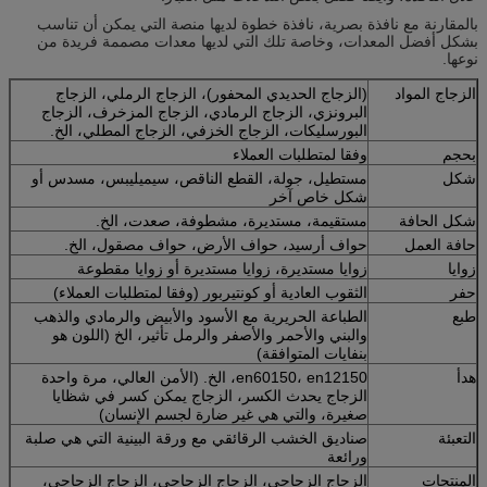
بالمقارنة مع نافذة بصرية، نافذة خطوة لديها منصة التي يمكن أن تناسب
بشكل أفضل المعدات، وخاصة تلك التي لديها معدات مصممة فريدة من
نوعها.
الزجاج المواد
(الزجاج الحديدي المحفور)، الزجاج الرملي، الزجاج
البرونزي، الزجاج الرمادي، الزجاج المزخرف، الزجاج
البورسليكات، الزجاج الخزفي، الزجاج المطلي، الخ.
بحجم
وفقا لمتطلبات العملاء
شكل
مستطيل، جولة، القطع الناقص، سيميليبس، مسدس أو
شكل خاص آخر
شكل الحافة
مستقيمة، مستديرة، مشطوفة، صعدت، الخ.
حافة العمل
حواف أرسيد، حواف الأرض، حواف مصقول، الخ.
زوايا
زوايا مستديرة، زوايا مستديرة أو زوايا مقطوعة
حفر
الثقوب العادية أو كونتيربور (وفقا لمتطلبات العملاء)
طبع
الطباعة الحريرية مع الأسود والأبيض والرمادي والذهب
والبني والأحمر والأصفر والرمل تأثير، الخ (اللون هو
بنفايات المتوافقة)
هدأ
en60150، en12150، الخ. (الأمن العالي، مرة واحدة
الزجاج يحدث الكسر، الزجاج يمكن كسر في شظايا
صغيرة، والتي هي غير ضارة لجسم الإنسان)
التعبئة
صناديق الخشب الرقائقي مع ورقة البينية التي هي صلبة
ورائعة
المنتجات
الزجاج الزجاجي، الزجاج الزجاجي، الزجاج الزجاجي،