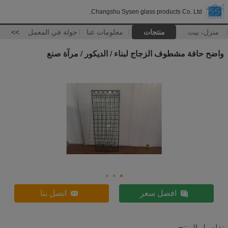
Changshu Sysen glass products Co. Ltd.
منزل، بيت
منتجات
معلومات عنا
جولة في المعمل
>>
واضح حافة مشطوف الزجاج لبناء / الديكور / مرآة صنع
افضل سعر
اتصل بنا
تفاصيل المنتج