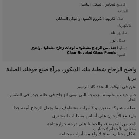
كامينغ
النحاس، النيكل، الباتينا.
المتاحة:
طلاء
الكروم، الكروم الأسود، والنيكل الساتان
بالكهرباء:
تطبيق:
بناء
هيكل:
غور
خفف من الزجاج مشطوف، لوحات زجاج مشطوف واضح
تسليط
,
Clear Beveled Glass Panels
الضوء:
واضح الزجاج شطبة بناء، الديكور، مرآة صنع جوفاء، الصلبة
مزايا:
نحن في الوقت المحدد كاد الرسم
ختم جيدة ومختومة مزدوجة التي تبقي الزجاج في حالة جيدة في الطقس
الحار
نقطة مشتركة صغيرة و 7 مرات مشطوف مما يجعل الزجاج أنيقة جدا!
ملء مع الأرجون على أساس متطلبات المشتري
الحد من الضوضاء، والحفاظ على درجة حرارة ثابتة
مختلف الأحجام لاختيارك
شكل مختلف يصلح لأنواع من أبواب مختلفة