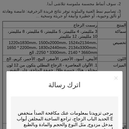
2، سوف أنماط مجسمة ملموسة تتلاشى أبدا.
3، تصاميم نمط الغنية والملونة توفر نتائج فريدة الزخرفية: غامضة وهادئة
أو تألق وحيوية، أو خطيرة وأنيقة أو جريئة وسخية ...
المنتج
رسمت الزجاج
سماكة
3 ملليمتر، 4 ملليمتر، 5 ملليمتر، 6 ملليمتر، 8 ملليمتر،
10 ملليمتر، 12 ملليمتر
تخصيص
1220x1830mm، 1500x2000mm، 1524x2134mm،
1650 * 2200mm، 1830x2440mm، 2134x3300mm،
2250 * 3300mm، 2140 * 3660mm، الخ
اللون
الأبيض، أسود، الأخضر، الأصفر، البيج، الأحمر، كريم، الخ
الميزات
1. الألوان المعاصرة - الزجاج المطلي يتكون من 12 لون
مختلف.
هناك خمسة ظلال خفيفة المتاحة، على النقيض
من أربعة ألوان جريئة والأسود واحد مكثفة
2. المقاومة - الزجاج المدهون لديه خاص ريسيستا نس
اترك رسالة
إلى الرطوبة مما يجعلها مثالية للاستخدام في غرف
الرطوبة العالية سو تش، والمطابخ والحمامات الخ.
3. المتانة - كما يتم تطبيق الطلاء على الجزء الخلفي من
الزجاج، وهي محمية من التلف، وضمان المتانة.
4. تألق الألوان داخل النطاق هو أعلى بكثير من الدهانات
لمعان عند محاولة تحقيق تأثير مذهل.
الوضعية
الحمام، المطبخ، الباب، نافذة، الأثاث، الديكور، الخ