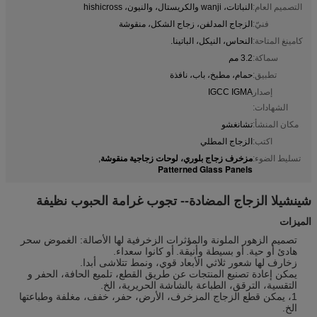
التصميم العام:
النباتات، wanji والكريستال، والنيون، hishicross
فنيّ:
الزجاج المدلفن، زجاج الشكل، منقوشة
كامينغ المتاحة:
النحاس، النيكل، الباتينا.
سماكة:
3.2 مم
تطبيق:
حمام، مطبخ، باب، نافذة
إصدار
IGCC IGMA
الشهادات:
مكان المنشأ:
تشانغشو
اكتب:
الزجاج المطلي
مزخرف زجاج بلوري، لوحات زجاجية منقوشة
تسليط الضوء:
,
Patterned Glass Panels
شينشيلا الزجاج المضادة-- تجوب غرامة الحبوب نظيفة
الميزات
تصميم الزهور الملونة والمؤثرات الزخرفية لها الأصالة: الغموض سحر
هادئ أو حية.
أو بسيطة وأنيقة.
أو كانوا سعداء.
زخارف لها شعور ثلاثي الأبعاد قوي، ونمط تتلاشى أبدا.
يمكن إعادة تصنيع المنتجات عن طريق القطع، تلميع الحافة، الحفر و
التقسية، الترقق، الطباعة بالشاشة الحريرية، الخ.
1، يمكن قطع الزجاج المزخرف، الأرض، حفر، خفف، مغلفة وطباعتها
الخ.