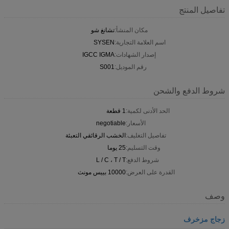
تفاصيل المنتج
مكان المنشأ:
تشانغ شو
اسم العلامة التجارية:
SYSEN
إصدار الشهادات:
IGCC IGMA
رقم الموديل:
S001
شروط الدفع والشحن
الحد الأدنى لكمية:
1 قطعة
الأسعار:
negotiable
تفاصيل التغليف:
الخشب الرقائقي التعبئة
وقت التسليم:
25 يوما
شروط الدفع:
L / C ، T / T
القدرة على العرض:
10000 بييس مونث
وصف
زجاج مزخرف