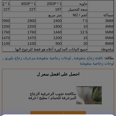
حاوية
1 * 20GP
1 * 40GP
1 * 40HQ
سعة التحميل
18T
22T
22T
سماكة
كجم / M2
متر مربع
2900
2900
2400
7.5
3MM
2200
2200
1800
10
4MM
1760
1760
1440
12.5
5MM
1470
1470
1200
15
6MM
1100
1100
900
20
8MM
ملحوظة
جميع البيانات المذكورة أعلاه هو فقط للرجوع اليها.
نافذة زجاج منقوشة
لوحات زجاجية منقوشة,مزخرف زجاج بلوري
بطاقة:
,
,
لوحات زجاجية منقوشة
احصل على افضل سعر ل
مكافحة تجوب الزخرفية الزجاج
المزخرفة للحمام / مطبخ / غرفة
المعيشة
استمر