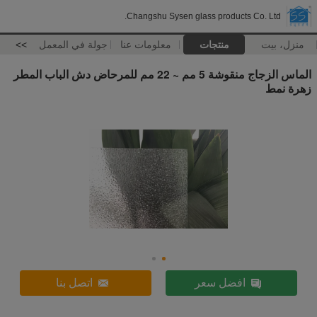
Changshu Sysen glass products Co. Ltd.
منزل، بيت
منتجات
معلومات عنا
جولة في المعمل
>>
الماس الزجاج منقوشة 5 مم ~ 22 مم للمرحاض دش الباب المطر
زهرة نمط
افضل سعر
اتصل بنا