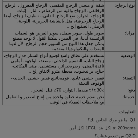
نوع الزجاج:
شقة أو منحني الزجاج المقسى، الزجاج المعزول، الزجاج
الرقائقي، الزجاج واقية من الرصاص، النار-- إثبات
الزجاج، الحرارة نقع الزجاج، الذاتي-- تنظيف الزجاج، أيضا
الزجاج الزخرفية، مثل بالشاشة الحريرية، اللوحة،
الرملي، الصقيع إلخ ..
مزايا:
سوبر طول، سوبر سمك، سوبر العرض هو السمات
الرئيسية لدينا، في الصين، يمكننا القول لا يوجد مصنع
يمكن جعل هذا النوع من السوبر حجم الزجاج، لأن لدينا
المعدات والتكنولوجيا المتقدمة.
الوضعية:
تستخدم على نطاق واسع لجميع أنواع الستار جدار الزجاج،
زجاج الباب، التقسيم الداخلي، مصعد، الواجهة، أمامي
نافذة المبنى، ريفريجيراتر، مستشفى، مبنى المكاتب،
جناح، براندشوب، محطة مترو الانفاق إلخ ..
التعبئة:
قفص خشبي عادي، فوميجاتينغ قفص خشبي، الحديد--
الوقوف التعبئة.
دفع:
30٪ t / t مقدما، التوازن 70٪ قبل الشحن.
خدمتنا:
نحن نقدم خدمة خطوة واحدة من إنتاج لتصدير و التعامل
مع ملاحظات العملاء في الوقت
التعليمات
Q1.
ما هو موك الخاص بك؟
a: 200sqms لكل بند.
1FCL لكل أمر.
Q2.D س تقديم عينات؟