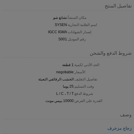
تفاصيل المنتج
مكان المنشأ:
تشانغ شو
اسم العلامة التجارية:
SYSEN
إصدار الشهادات:
IGCC IGMA
رقم الموديل:
S001
شروط الدفع والشحن
الحد الأدنى لكمية:
1 قطعة
الأسعار:
negotiable
تفاصيل التغليف:
الخشب الرقائقي التعبئة
وقت التسليم:
25 يوما
شروط الدفع:
L / C ، T / T
القدرة على العرض:
10000 بييس مونث
وصف
زجاج مزخرف