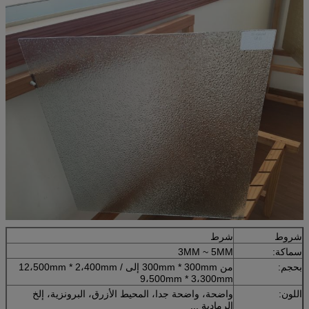
شروط
شرط
سماكة:
3MM ~ 5MM
بحجم:
من 300mm * 300mm إلى 12،500mm * 2،400mm /
9،500mm * 3،300mm
اللون:
واضحة، واضحة جدا، المحيط الأزرق، البرونزية، إلخ
الرمادية ...