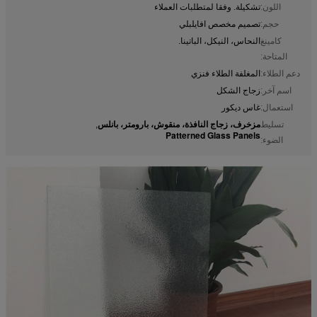
اللون:
تشكيلة. وفقا لمتطلبات العملاء
حجم:
تصميم مخصص افايلبلي
كامينغ
النحاس، النيكل، الباتينا.
المتاحة:
دعم الطلاء:
المغلفة الطلاء فنزي
اسم آخر:
زجاج الشكل
استعمال:
غاس ديكور
مزخرف، زجاج النافذة، منقوش، بارومتر، بانلس
تسليط
,
Patterned Glass Panels
الضوء: