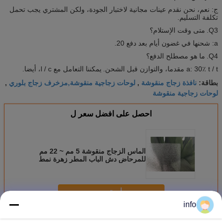
ج: نعم، نحن نقدم عينات مجانية لاختبار الجودة، ولكن المشتري يجب تحمل
تكلفة التسليم.
Q3.
متى وقت الإستلام؟
a: شحنها في غضون أيام بعد دفع 20.
Q4.
ما هو مصطلح الدفع؟
a: 30٪ t / t مقدما، والتوازن قبل الشحن.
يمكننا التعامل مع l / c، أيضا.
نافذة زجاج منقوشة
لوحات زجاجية منقوشة,مزخرف زجاج بلوري
بطاقة:
,
,
لوحات زجاجية منقوشة
احصل على افضل سعر ل
الماس الزجاج منقوشة 5 مم ~ 22 مم
للمرحاض دش الباب المطر زهرة نمط
استمر
info
زجاج مزخرف
أكثر