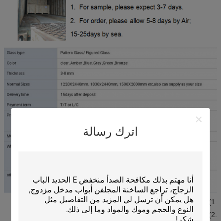
اترك رسالة
.1) النوافذ والأبواب
.2) الجدار و السقف الكسوة