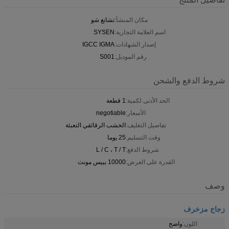
مكان المنشأ:
تشانغ شو
اسم العلامة التجارية:
SYSEN
إصدار الشهادات:
IGCC IGMA
رقم الموديل:
S001
شروط الدفع والشحن
الحد الأدنى لكمية:
1 قطعة
الأسعار:
negotiable
تفاصيل التغليف:
الخشب الرقائقي التعبئة
وقت التسليم:
25 يوما
شروط الدفع:
L / C ، T / T
القدرة على العرض:
10000 بييس مونث
وصف
زجاج مزخرف
اللون:
واضح