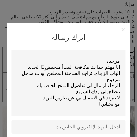
مزايا:
1. 10 سنوات الخبرات على تصنيع وتصدير الزجاج.
2. أعلى جودة الزجاج مع شهادة سي، تصدير إلى أكثر 60 بلدا في العالم.
3. فريد تصميم الحالات خشبية قوية، حل مشاكل الكسر.
4. المستودعات دوكسيد بجانب ثلاثة من الصين الحاويات الحاويات الرئيسية،
ضمان مريحة التحميل و التسليم السريع.
اترك رسالة
5. مجموعة كاملة من الزجاج المسطح العرض، تقدم واحدة-- إيقاف شراء.
6. فريق المبيعات المهنية، تقدم خدمات شخصية ومخصصة.
سماكة:
3 ملليمتر، 4 ملليمتر، 5 ملليمتر، 6 ملليمتر و 8 ملليمتر
الألوان:
واضح، البرونز، الرمادي، الأزرق، الأخضر و العنبر الخ
الأحجام:
1220x1830mm، 1500x2000mm، 1524x2134mm،
1830x2440mm الخ
أنماط - رسم:
أكواليت، الخيزران، خلية النحل، كانيلادو، تشينشيلا،
الكريستال، الماس، فلورا، كاراتشي، ماستليت، الألفية،
ميستليت، مورغون الثاني، مورو، ناشيجي، لغز، المطر و
وانجي الخ.
موعد التسليم:
في غضون أسبوعين بعد تأكيد الطلب