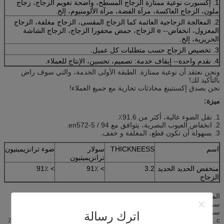
1. إكسبورت نوعية ممتازة الزجاج المسطح، واضحة تعويم الزجاج، زجاج
ملون، الزجاج العاكسة، مرآة الفضة، مرآة الألومنيوم، إلخ.
2. المعالجة الزجاجية العائمة كما الزجاج المقسى، الزجاج مغلفة، الزجاج
المعزول، انخفاض-- e الزجاج، حمض محفورا الزجاج، الزجاج الشاشة
الحريرية، إلخ.
3. تخصيص الزجاج حسب متطلبات كل عميل.
4. نقدم واحدة-- إيقاف خدمة: تصميم، تحسين، الإنتاج للعملاء.
ونحن نعتقد أن نوعية ممتازة. الطبقة الأولى الخدمة، والتي سوف راض
بالتأكيد لك!
نحن بصدق إكسنتينغ محادثات تجارية مع جميع العملاء!
ميزة:
1. نقل الضوء عالية، أكثر من 91.6٪.
2. انخفاض العيوب البصرية، يتوافق مع en572-5 / 94.
3. بسهولة أن تكون قطع، المغلفة و خفف.
اسم
THICKNEESS
سولار
ضوء ترانزيميتيون
ترانزيميتيون
منخفض الحديد الحديد
3.2
> 91٪
> 91٪
الزجاج
المعايير الفنية
سمك الزجاج: 3-12mm
سمك التسامح: 0.2mm
اترك رسالة
c. الضوء المرئي (320 ~ 1100nm) نفاذية (3.2mm سمك): أكثر من 91.6٪