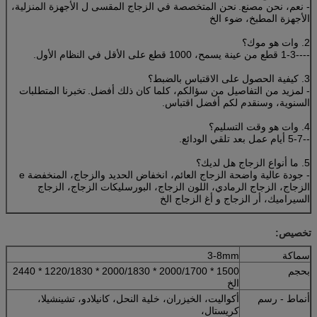
- نعم، نحن مصنع.
نحن المتخصصة في الزجاج المقسى ل الأجهزة المنزلية،
الأجهزة المطبخ، ضوء الخ
2. وات هو موك؟
----1-3 قطع من عينة يسمح، 1000 قطع على الأقل في النظام الأول.
3. كيفية الحصول على الاقتباس بالضبط؟
- لمزيد من التفاصيل من سؤالكم، كلما كان ذلك أفضل.
تخبرنا المتطلبات
السنوية، وسنقدم لكم أفضل اقتباس.
4. وات هو وقت التسليم؟
--5-7 أيام عمل بعد تلقي الودائع.
5. ما أنواع الزجاج هل لديك؟
- جودة عالية واضحة الزجاج العائم، انخفاض الحديد والزجاج، المنخفضة e
الزجاج، الزجاج الرمادي، اللون الزجاج، البورسليكات الزجاج، الزجاج
السيراميك، أر الزجاج و أغ الزجاج الخ
تخصيص:
سماكة
3-8mm
بحجم
1500 * 2000/1700 * 2000/1830 * 1220/1830 * 2440
الخ
أنماط - رسم
أكواليت، الخيزران، خلية النحل، كانيلادو، تشينشيلا،
كريستال،