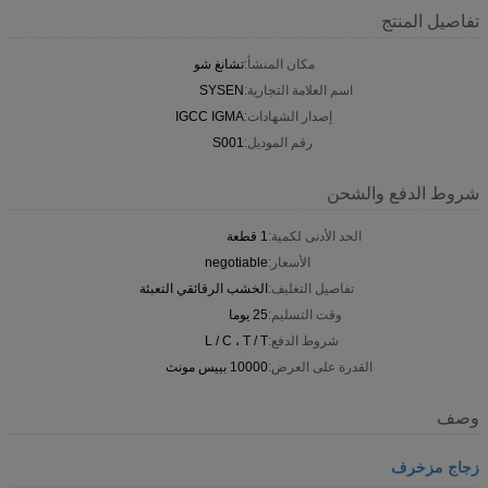
تفاصيل المنتج
مكان المنشأ:
تشانغ شو
اسم العلامة التجارية:
SYSEN
إصدار الشهادات:
IGCC IGMA
رقم الموديل:
S001
شروط الدفع والشحن
الحد الأدنى لكمية:
1 قطعة
الأسعار:
negotiable
تفاصيل التغليف:
الخشب الرقائقي التعبئة
وقت التسليم:
25 يوما
شروط الدفع:
L / C ، T / T
القدرة على العرض:
10000 بييس مونث
وصف
زجاج مزخرف