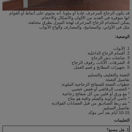
قد يكون الزجاج المزخرف عاديا أو ملونا.
أنه يحتوي على أنماط أو القوام.
انها متوفرة في العديد من الألوان والأشكال والأحجام.
يمكن استخدام الزجاج المزخرف لهجة المنزل بطرق مختلفة،
مثل في الأواني، والمصابيح، والمصارف وألواح الأبواب
الوضعية:
1. الأبواب
2. أقسام الزجاج الداخلية
3. شاشات دش الزجاج
4. الشرفات، الأثاث، رفوف الزجاج
5. تجهيزات المطابخ و قمم العمل.
التعبئة والتغليف والتسليم
تفاصيل التعبئة:
خطوات التعبئة للصفائح الزجاجية الملونة:
* الخشب الرقائقي أو قفص خشبي
* مع ورق أو فلين بين كل صفائح زجاجية
* حامي الزاوية والفيلم واقية هو متاح
* يتم ربط الصناديق من قبل العصابات الفولاذية
تفاصيل التسليم:
10-15 أيام بعد أمر مؤكد
التعليمات
1. هل مصنع؟