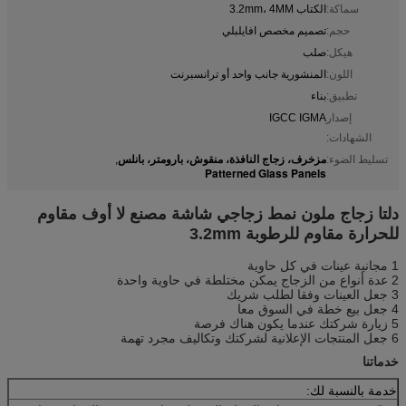
سماكة:
الكتاب 3.2mm، 4MM
حجم:
تصميم مخصص افايلبلي
هيكل:
صلب
اللون:
المنشورية جانب واحد أو ترانسبرنت
تطبيق:
بناء
إصدار
IGCC IGMA
الشهادات:
مزخرف، زجاج النافذة، منقوش، بارومتر، بانلس
تسليط الضوء:
,
Patterned Glass Panels
دلتا زجاج ملون نمط زجاجي شاشة مصنع لا أوف مقاوم
للحرارة مقاوم للرطوبة 3.2mm
1 مجانية عينات في كل حاوية
2 عدة أنواع من الزجاج يمكن مختلطة في حاوية واحدة
3 جعل العينات وفقا لطلب شريك
4 جعل بيع خطة في السوق معا
5 زيارة شركتك عندما يكون هناك فرصة
6 جعل ​​المنتجات الإعلانية لشركتك وتكاليف مجرد تهمة
خدماتنا
خدمة بالنسبة لك: