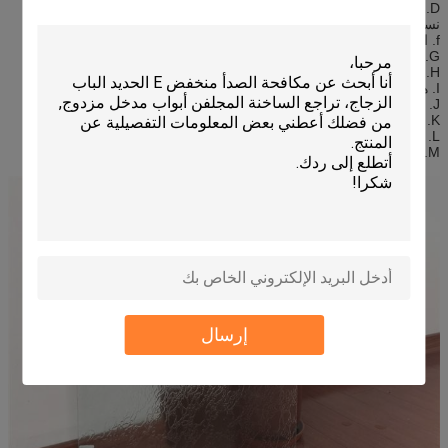
D. الحديد المحتوى: 150ppm أدناه
نسبة بواسون: 0.2
f. الكثافة: 2.5g / سيسي
G. يونغ's معامل مطاط: 73Gpa
H. الشد معامل: 42Mpa
I. هيميسفايريوم إشراق: 0.84
J. تورم معامل: 9.03 × 10-6 / درجة مئوية
K. تليين نقطة: 720 درجة مئوية
L. نقطة الصلب: 50 درجة مئوية
M. سلالة نقطة: 500 ° C
إرسال