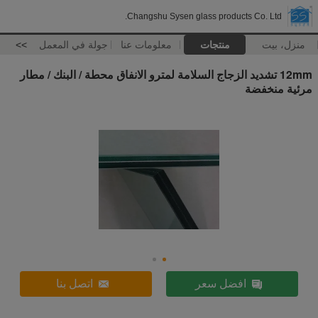
Changshu Sysen glass products Co. Ltd.
منزل، بيت
منتجات
معلومات عنا
جولة في المعمل
>>
12mm تشديد الزجاج السلامة لمترو الانفاق محطة / البنك / مطار
مرئية منخفضة
افضل سعر
اتصل بنا