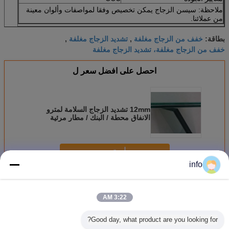
ملاحظة: سيسن الزجاج يمكن تخصيص وفقا لمواصفات وألوان معينة
من عملائنا.
خفف من الزجاج مغلفة
تشديد الزجاج مغلفة
بطاقة:
,
,
خفف من الزجاج مغلفة، تشديد الزجاج مغلفة
احصل على افضل سعر ل
12mm تشديد الزجاج السلامة لمترو
الانفاق محطة / البنك / مطار مرئية
منخفضة
استمر
info
يرقّق أمان زجاج
أكثر
3:22 AM
Good day, what product are you looking for?