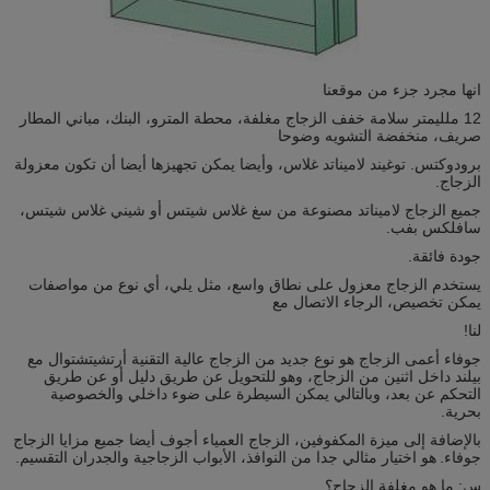
انها مجرد جزء من موقعنا
12 ملليمتر سلامة خفف الزجاج مغلفة، محطة المترو، البنك، مباني المطار
صريف، منخفضة التشويه وضوحا
برودوكتس. توغيند لاميناتد غلاس، وأيضا يمكن تجهيزها أيضا أن تكون معزولة
الزجاج.
جميع الزجاج لاميناتد مصنوعة من سغ غلاس شيتس أو شيني غلاس شيتس،
سافلكس بفب.
جودة فائقة.
يستخدم الزجاج معزول على نطاق واسع، مثل يلي، أي نوع من مواصفات
يمكن تخصيص، الرجاء الاتصال مع
لنا!
جوفاء أعمى الزجاج هو نوع جديد من الزجاج عالية التقنية أرتشيتشتوال مع
بيلند داخل اثنين من الزجاج، وهو للتحويل عن طريق دليل أو عن طريق
التحكم عن بعد، وبالتالي يمكن السيطرة على ضوء داخلي والخصوصية
بحرية.
بالإضافة إلى ميزة المكفوفين، الزجاج العمياء أجوف أيضا جميع مزايا الزجاج
جوفاء.
هو اختيار مثالي جدا من النوافذ، الأبواب الزجاجية والجدران التقسيم.
س: ما هو مغلفة الزجاج؟