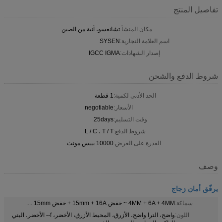
تفاصيل المنتج
مكان المنشأ:
تشانغسو، آنية من الصين
اسم العلامة التجارية:
SYSEN
إصدار الشهادات:
IGCC IGMA
شروط الدفع والشحن
الحد الأدنى لكمية:
1 قطعة
الأسعار:
negotiable
وقت التسليم:
25days
شروط الدفع:
L / C ، T / T
القدرة على العرض:
10000 بييس مونث
وصف
يرقّق أمان زجاج
سماكة:
4MM + 6A + 4MM ~ خفض 15mm + 16A + خفض 15mm ....
اللون:
واضح، الترا واضح، الأزرق، المحيط الأزرق، الأخضر، f-- الأخضر، البني