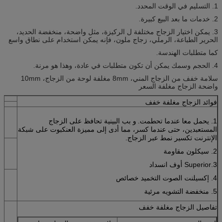
1. التسليم في الوقت المحدد.
2. خدمات ما بعد البيع كبيرة.
3. يمكن اختيار الزجاج مختلفة ل الركيزة، مثل واضحة، منخفضة الحديد،
الحرير الطباعة، الرملي، زجاج ملون، فإنه يمكن استخدام على نطاق واسع
كما متطلبات الهندسة.
4. الحجم وسمك يمكن أن تكون متطلبات في عادة، وهذا هو مرنة.
سلامة خفف من الزجاج المني، 8mm مغلفة لوحة من الزجاج، 10mm
واضحة الزجاج مغلفة السعر
فوائد الزجاج مغلفة خفف
1. يحمل معا عندما تحطمت.
و بب البينية تحافظ على الزجاج
المستعبدين، حتى عندما كسر، مما أدى إلى مميزة العنكبوت على شبكة
الإنترنت تكسير نمط عبر الزجاج.
2. سيكلون مقاومة
3.Superior أوف انسداد
4. إكسيلنت الصوت التخميد خصائص
5. منخفضة التشويه مرئية
تفاصيل الزجاج مغلفة خفف