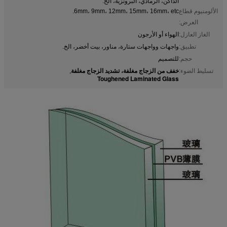
الداكن، الرمادي، البرونزية، الخ.
الألومنيوم قطاع
6mm، 9mm، 12mm، 15mm، 16mm، etc.
العرض:
الغاز العازل:
الهواء أو الأرجون
تطبيق:
واجهات وواجهات ستارة، مناور، بيت أخضر، الخ.
حجم:
للتصميم
خفف من الزجاج مغلفة، تشديد الزجاج مغلفة
تسليط الضوء:
,
Toughened Laminated Glass