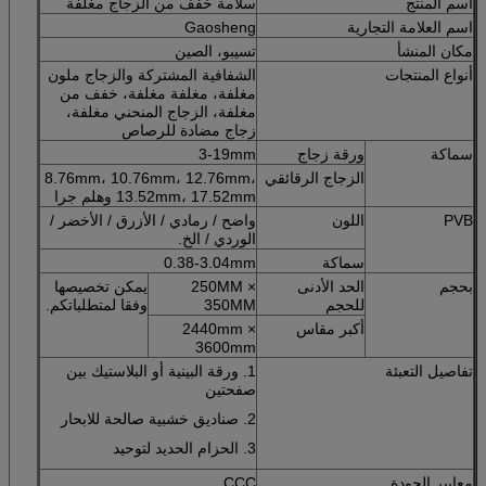
اسم المنتج
سلامة خفف من الزجاج مغلفة
اسم العلامة التجارية
Gaosheng
مكان المنشأ
تسيبو، الصين
أنواع المنتجات
الشفافية المشتركة والزجاج ملون
مغلفة، مغلفة مغلفة، خفف من
مغلفة، الزجاج المنحني مغلفة،
زجاج مضادة للرصاص
سماكة
ورقة زجاج
3-19mm
الزجاج الرقائقي
8.76mm، 10.76mm، 12.76mm،
13.52mm، 17.52mm وهلم جرا
PVB
اللون
واضح / رمادي / الأزرق / الأخضر /
الوردي / الخ.
سماكة
0.38-3.04mm
بحجم
الحد الأدنى
250MM ×
يمكن تخصيصها
للحجم
350MM
وفقا لمتطلباتكم.
أكبر مقاس
2440mm ×
3600mm
تفاصيل التعبئة
1. ورقة البينية أو البلاستيك بين
صفحتين
2. صناديق خشبية صالحة للابحار
3. الحزام الحديد لتوحيد
معايير الجودة
CCC