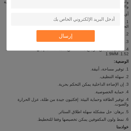
واسع في بناء كوة، الطابق مرتفعة، عالية الجودة جدار الستار، نافذة متقدمة
والأبواب، والأثاث، عرض والحوض الخ.
أي نوع من سيسين مغلفة الزجاج يمكن أن تنتج؟
1. الزجاج مغلفة يمكن أن تكون واضحة، ملون، المغلفة، خفف، سترينجد
الحرارة، و عازمة خفف.
2. الحد الأقصى لحجم زنغ الزجاج الرقائقي هو: 2500x7800mm.
إرسال
3. سمك الزجاج واحد هو 3-19mm.
4. الفيلم بفب من الزجاج مغلفة نحن عادة استخدام هي 0.38؛
0.76.
1.14.
1.9MM
1.52.
الوضعية:
1. توفير مساحة، أنيقة.
2. سهلة التنظيف.
3. إن الإضاءة الداخلية يمكن التحكم بحرية.
4. حماية الخصوصية.
4. توفير الطاقة وحماية البيئة: إفكتيون جيدة من ظلة، عزل الحرارة
والصوت.
5. برهان: حل مشكلة سهلة اطلاق الستائر.
6. نمط ولون المكفوفين يمكن تخصيصها وفقا للتخطيط.
خوادمنا