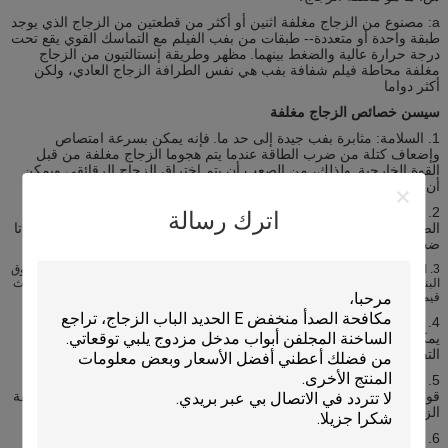
a: مصنوع من الزجاج مغلفة اثنين أو أكثر من قطعتين من الزجاج الذي يوجد
طبقة واحدة أو متعددة-- طبقات من بفب الفيلم مع التماسك القوي يقع تحت
درجة حرارة عالية والضغط بينهما.
مظهر وطريقة إنستالتيون من الزجاج
مغلفة محاطة فيلم شفافة بفب هي نفس الطرافة الزجاج العادي، ولكن
أكثر دواما
سيسن خصائص الزجاج مغلفة
1. السلامة: مثابرة بفب جيدة إلى حد ما.
فإنه يمكن بسرعة امتصاص
وإضعاف كتلة من ضرب الطاقة عندما يتم هجوما الزجاج مغلفة من قبل
القوة الخارجية.
ولذلك، من الصعب أن يتم اختراق الزجاج الرقائقي ويمكن
أن تبقى متكاملة في الإطار حتى يتم كسره.
2. الصوت أداء برهان: بفب يمكن برفنت موجة الصوت بشكل فعال.
موجة
اترك رسالة
الصوت يمكن أن يضعف الواضح عندما يذهب من خلال الزجاج مغلفة حتى تا
ضجيج اضطراب في المكتب أو المعيشة إنيرونمنت إردونوسد.
3. المضادة-- الأشعة فوق البنفسجية: مغلفة الزجاج يمكن أن تمنع بشكل فعال الأشعة فوق
البنفسجية (تصل إلى أكثر من 99٪ من الأشعة فوق البنفسجية) التي يمكن أن تحمي الأثاث
قيمة، إكسيبت والأعمال الفنية الخ. من التشويه بواسطة الأشعة فوق البنفسجية.
4. المضادة-- رصاصة ومكافحة-- الانفجار: متعددة-- طبقة مغلفة الزجاج
يمكن أن يتم في أنواع مختلفة من المنتجات المضادة-- رصاصة، المضادة--
التفجير ومكافحة-- المتفجرات
5. مقاومة الأعاصير والزلازل: الزجاج الرقائقي هو استمرار عالية وتماسك
قوي تمكين شظايا لا تزال في مكانها، وبالتالي فهي مناسبة للإعصار ومنطقة
الزلازل.
6. نظرا لميزاتها الفريدة، الزجاج الرقائقي يمكن أن تستخدم على نطاق