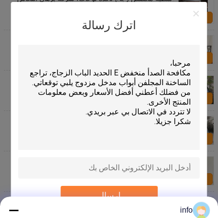
الزخرفية فن الزجاج
اتصل بنا
اترك رسالة
واضح الزخرفية الزجاج المقسى، 8 "* 36" لوحات الزجاج
المعماري
اتصل بنا
22 "* 64" ملون تشديد الباب الزجاج، 20 مم إيغك إيغما
الفن لوحات الزجاج
اتصل بنا
واضح الزخرفية لوحة الزجاج للمنزل الديكور تعويم / مغلفة
الزجاج
اتصل بنا
إيغما إيغما النحاس 8 مم الزخرفية لوحة زجاجية الشكل /
متجمد / ملون
اتصل بنا
إرسال
الباب الزخرفية لوحة زجاج 22 "* 64" أسود باتينا الخشب
الطبيعي نمط
info