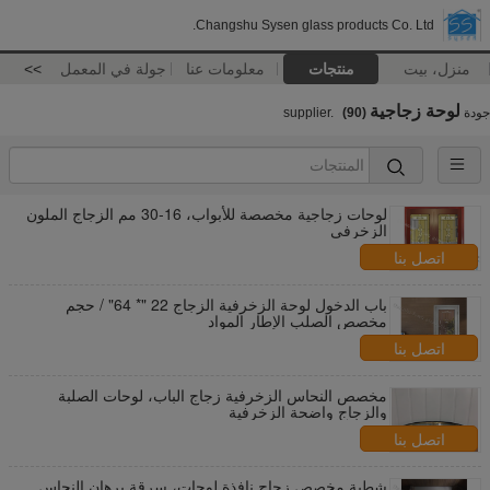
Changshu Sysen glass products Co. Ltd.
منزل، بيت
منتجات
معلومات عنا
جولة في المعمل
>>
لوحة زجاجية
جودة
supplier.
(90)
لوحات زجاجية مخصصة للأبواب، 16-30 مم الزجاج الملون
الزخرفي
اتصل بنا
باب الدخول لوحة الزخرفية الزجاج 22 "* 64" / حجم
مخصص الصلب الإطار المواد
اتصل بنا
مخصص النحاس الزخرفية زجاج الباب، لوحات الصلبة
والزجاج واضحة الزخرفية
اتصل بنا
شطبة مخصص زجاج نافذة لوحات، سرقة برهان النحاس