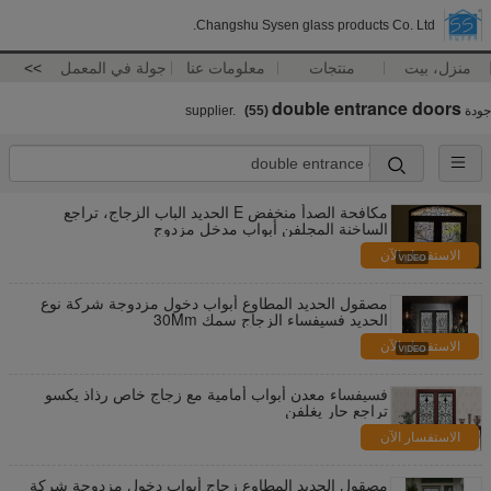
Changshu Sysen glass products Co. Ltd.
منزل، بيت
منتجات
معلومات عنا
جولة في المعمل
>>
double entrance doors
جودة
supplier.
(55)
مكافحة الصدأ منخفض E الحديد الباب الزجاج، تراجع
الساخنة المجلفن أبواب مدخل مزدوج
الاستفسار الآن
مصقول الحديد المطاوع أبواب دخول مزدوجة شركة نوع
الحديد فسيفساء الزجاج سمك 30Mm
الاستفسار الآن
فسيفساء معدن أبواب أمامية مع زجاج خاص رذاذ يكسو
تراجع حار يغلفن
الاستفسار الآن
مصقول الحديد المطاوع زجاج أبواب دخول مزدوجة شركة