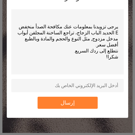
إرسال