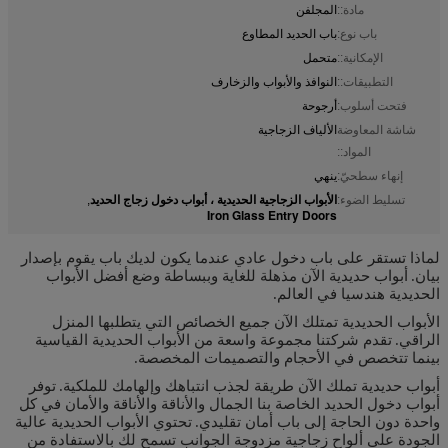
مادة::
المجلفن
باب نوع:
باب الحديد المطاوع
الإمكانية::
متحمل
التطبيقات::
النوافذ والأبواب والزخارف
فتحت أسلوب:
أرجوحة
شاشة المعاوضة
الألياف الزجاجية
المواد::
إنهاء سطحيّ:
ينهي
الأبواب الزجاجية الحديدية ، أبواب دخول زجاج الحديد
تسليط الضوء:
,
Iron Glass Entry Doors
لماذا تستقر على باب دخول عادي عندما يكون لديك باب يقوم بإصدار
بيان.
أبواب حديدية الآن مذهلة للغاية وببساطة وضع أفضل الأبواب
الحديدية هندسيا في العالم.
الأبواب الحديدية تمتلك الآن جميع الخصائص التي يتطلبها المنزل
الراقي.
تقدم شركتنا مجموعة واسعة من الأبواب الحديدية القياسية
بينما تتخصص في الأحجام والتصميمات المخصصة.
أبواب حديدية تملك الآن طريقة لجذب انتباهك وإلهامك للملكية.
توفر
أبواب دخول الحديد الخاصة بنا الجمال والأناقة والأناقة والأمان في كل
واحدة دون الحاجة إلى باب أمان تقليدي.
تحتوي الأبواب الحديدية عالية
الجودة على ألواح زجاجية مزدوجة الجوانب تسمح لك بالاستفادة من