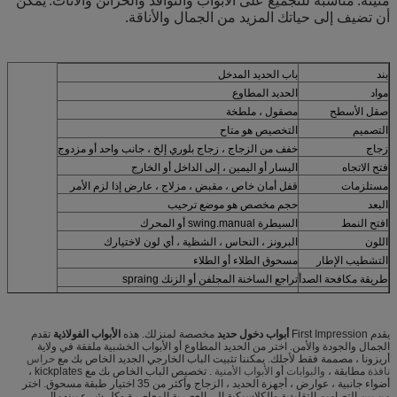
متينة.
مناسبة للتجميع على الأبواب والنوافذ والخزائن والأثاث.
يمكن
أن تضيف إلى حياتك المزيد من الجمال والأناقة.
بند
باب الحديد المدخل
مواد
الحديد المطاوع
صقل الأسطح
مصقول ، ملطخة
التصميم
التخصيص هو متاح
زجاج
خفف من الزجاج ، زجاج بلوري إلخ ، جانب واحد أو مزدوج
فتح الاتجاه
اليسار أو اليمين ، إلى الداخل أو الخارج
مستلزمات
قفل أمان خاص ، مقبض ، مزلاج ، عارض إذا لزم الأمر
البعد
حجم مخصص هو موضع ترحيب
افتح النمط
السيطرة swing.manual أو المحرك
اللون
البرونز ، النحاس ، الشظية ، أي لون لاختيارك
التشطيب الإطار
مسحوق الطلاء أو الطلاء
طريقة مكافحة الصدأ
تراجع الساخنة المجلفن أو الزنك spraing
الوضعية
حديقة المنزل ، المدرسة ، مصنع ، شركة الخ
يقدم First Impression
أبواب دخول حديد
مخصصة لمنزلك. هذه
الأبواب الفولاذية
تقدم
الجمال والجودة والأمن. اختر من الحديد المطاوع أو الأبواب الخشبية ملفقة في ولاية
أريزونا ، مصممة فقط لأجلك. يمكننا تثبيت الباب الخارجي الجديد الخاص بك مع
حراس
نافذة
مطابقة ،
والبوابات
أو
الأبواب الأمنية
. تخصيص الباب الخاص بك مع kickplates ،
أضواء جانبية ، عوارض ، أجهزة الحديد ، الزجاج وأكثر من 35 اختيار طبقة مسحوق. اختر
من بين التصاميم التقليدية والكلاسيكية إلى العصرية المعاصرة وكل شيء بينهما!