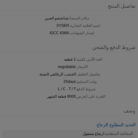
تفاصيل المنتج
مكان المنشأ:
تشانجشو الصين
اسم العلامة التجارية:
SYSEN
إصدار الشهادات:
IGCC IGMA
شروط الدفع والشحن
الحد الأدنى لكمية:
1 قطعة
الأسعار:
negotiable
تفاصيل التغليف:
الخشب الرقائقي التعبئة
وقت التسليم:
25days
شروط الدفع:
L / C ، T / T
القدرة على العرض:
8000 قطعة الشهر
وصف
الحديد المطاوع الزجاج
المعالجة السطحية:
ارتفاع مصقول