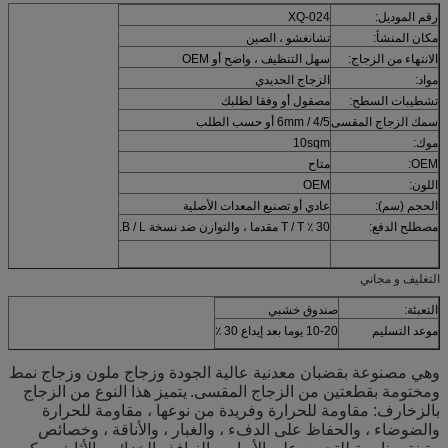
رقم الموديل:
XQ-024
مكان المنشأ:
تشانغشو ، الصين
الانتهاء من الزجاج:
سهل التنظيف ، واضح أو OEM
مواد:
الزجاج الحديدي
تشطيبات السطح:
مصقول أو وفقا لطلبك
سمك الزجاج المقسى
4/5 / 6mm أو حسب الطلب
موك:
10sqm
OEM:
متاح
اللون:
OEM
الحجم (سم):
عادي أو تصنيع المعدات الأصلية
مصطلح الدفع:
30 ٪ T / T مقدما ، والتوازن ضد نسخة B / L.
التغليف و مجاني
التعبئة:
صندوق خشبي
موعد التسليم
10-20 يوما بعد إيداع 30 ٪
وهي مصنوعة بقضبان معدنية عالية الجودة وزجاج ملون وزجاج نمط
ومختومة بقطعتين من الزجاج المقسى.
يتميز هذا النوع من الزجاج
بالزخارف: مقاومة للحرارة وفريدة من نوعها ، مقاومة للحرارة
والضوضاء ، والحفاظ على الدفء ، والغبار ، والأناقة ، وخصائص