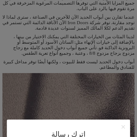
جميع المزايا الأمنية التي توفرها التصميمات المرغوبة المزخرفة في كل
مرة تقوم فيها بالرد على الباب.
عندما تقارن بين أبواب الحديد الآن للآخرين في الصناعة ، سترى لماذا لا
توجد مقارنة.
توفر شركة Iron Doors الآن الأناقة الدائمة التي تستمر في
تقديم الدعم لكلا المالك المميز لسنوات عديدة قادمة.
لدينا المئات من الخيارات المختلفة التي يمكنك الاختيار من بينها ،
بالإضافة إلى خيارات الإنهاء مثل:
الساتان الأسود أو المتوسط ​​أو
البرونزية الداكنة فو.
تأتي جميع أبواب دخول الحديد كاملة مع زجاج
مزدوج بزجاج مزدوج 8/8 ، وعتبة ، وجميع أنواع تعرية الطقس.
أبواب دخول الحديد ليست فقط للبيوت ، ولكنها أيضًا توفر مداخل كبيرة
للفنادق والمطاعم.
اترك رسالة