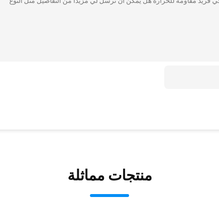
​64 نحاس منقوش نافذة زجاجي فريد مقاومة للحرارة هل يمكن أن ترسل لي مزيدًا من التفاصيل مثل النوع
منتجات مماثلة