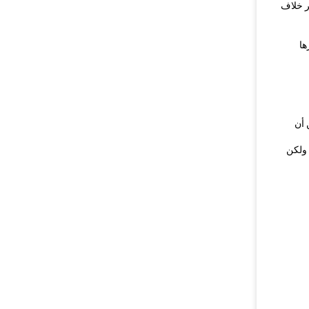
ر خلاف
ها
 أن
ولكن