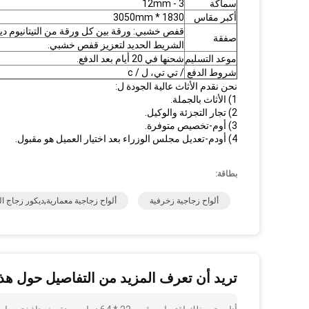
سماكة
3 - 12mm
أكبر مقاس
1830 * 3050mm
قفص خشبي: ورقة بين كل ورقة من التيتانيوم ديك
صفقة
الشريط الحديد لتعزيز قفص خشبي.
موعد التسليم
شحنها في 20 أيام بعد الدفع.
شروط الدفع
/ تي تي، ل / c
نحن نقدم الأثاث عالية الجودة ل:
1) الأثاث بالجملة.
2) تجار التجزئة والوكيل.
3) أوم-تخصيص متوفرة.
4) أودم-تعديل مجلس الوزراء بعد اختيار العميل هو مقبول.
بطاقة:
ألواح زجاجية زخرفية
ألواح زجاجية معمارية,ديكور زجاج ال
تريد أن تعرف المزيد من التفاصيل حول هذا