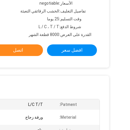
الأسعار:
negotiable
تفاصيل التغليف:
الخشب الرقائقي التعبئة
وقت التسليم:
25 يوما
شروط الدفع:
L / C ، T / T
القدرة على العرض:
8000 قطعة الشهر
افضل سعر
اتصل
L/C T/T
Patment:
Meterial:
ورقة زجاج