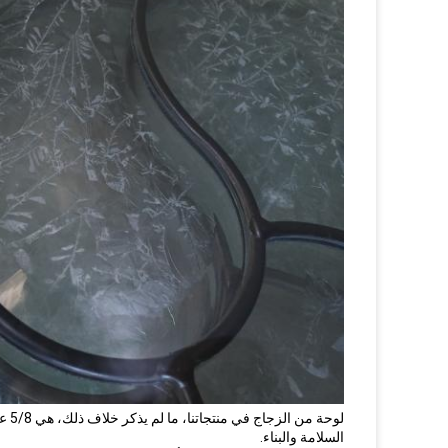
لوحة من الزجاج في منتجاتنا، ما لم يذكر خلاف ذلك، هي 5/8 عزل مزدوج-- الحفاظ على الطاقة جزء.
السلامة والبناء.