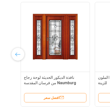
الزجاج المعاصر IGCC IGMA الملون
نافذة الديكور الحديثة لوحة زجاج
للزينة
Naumburg من فرسان المقدسة
والعذارى
افضل سعر