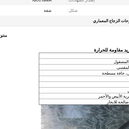
إصدار الشهادات:
IGCC IGMA
شكل:
شقة
حات الزجاج المعماري
منتو
المصقول
المقسى
، حافة مسطحة
رية الأبيض والأحمر
صالحة للابحار