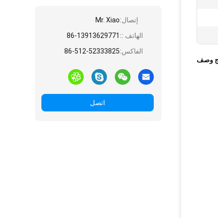
إتصال:
Mr. Xiao
الهاتف ::
86-13913629771
الفاكس:
86-512-52333825
ج وصف
اتصل