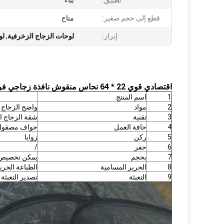
تطبيق:
بناء
قطع إلى حجم صغير:
متاح
إبراز:
لوحات الزجاج الزخرفية
,
لو
اقتصادي قوي 22 * ​​64 نحاس منقوش نافذة زجاجي فريد مقاومة للحرارة
1
اسم المنتج
2
مواد
واضح الزجاج 
3
تقنية
شقة الزجاج 
4
حافة العمل
حواف مصقول
5
ركن
زوايا
6
حفر
/
7
بحجم
يمكن تخصيص
8
الحرير المسامية
الطباعة الحري
9
التعبئة
تصدير التعبئة 