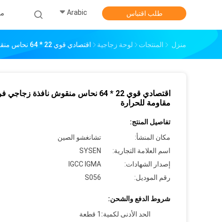
Arabic
من
طلب اقتباس
منزل
المنتجات
لوحة زجاجية
اقتصادي قوي 22 * ​​64 نحاس منقوش نافذة زجاجي فريد مقاومة للحرارة
اقتصادي قوي 22 * ​​64 نحاس منقوش نافذة زجاجي ف
مقاومة للحرارة
تفاصيل المنتج:
مكان المنشأ:
تشانغشو الصين
اسم العلامة التجارية:
SYSEN
إصدار الشهادات:
IGCC IGMA
رقم الموديل:
S056
شروط الدفع والشحن:
الحد الأدنى لكمية:
1 قطعة