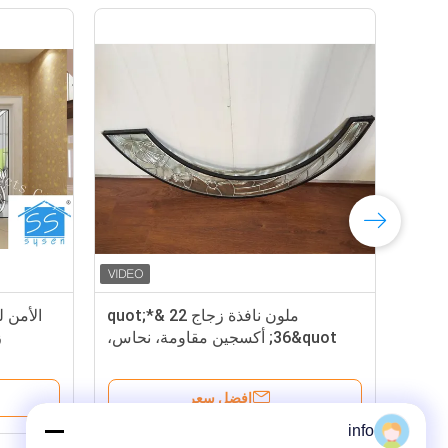
ملون نافذة زجاج 22 &quot;*
الأمن 
36&quot; أكسجين مقاومة، نحاس،
ز
أسلوب حديث، فريد مقاومة للحرارة
افضل سعر
info