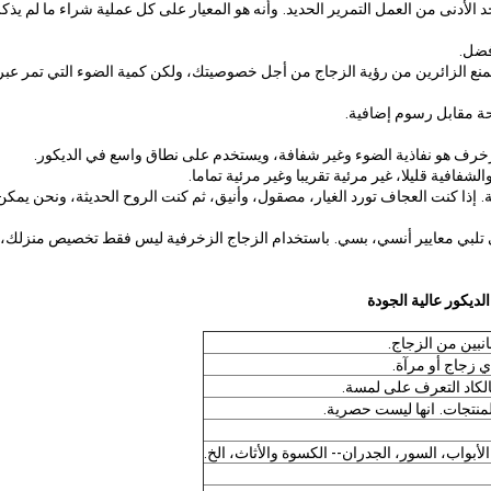
لأدنى من العمل التمرير الحديد.
وأنه هو المعيار على كل عملية شراء ما لم يذك
يمنع الزائرين من رؤية الزجاج من أجل خصوصيتك، ولكن كمية الضوء التي تمر عبر
زخرف هو نفاذية الضوء وغير شفافة، ويستخدم على نطاق واسع في الديكور.
شفافية قليلا، غير مرئية تقريبا وغير مرئية تماما.
.
إذا كنت العجاف تورد الغيار، مصقول، وأنيق، ثم كنت الروح الحديثة، ونحن يمكن
تلبي معايير أنسي، بسي.
باستخدام الزجاج الزخرفية ليس فقط تخصيص منزلك، 
لديكور عالية الجودة
انها ليست حصرية.
بواب، السور، الجدران-- الكسوة والأثاث، الخ.