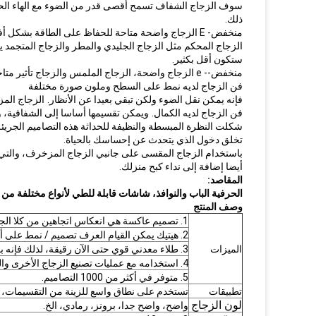
سوف الزجاج الشفاف تسمح أقصى قدر من الضوء مع الهاء الحد ا
ذلك.
منخفض- E الزجاج واضحة متاحة للحفاظ على الطاقة بشكل أفضل.
الزجاج المحكم مثل الزجاج الجليدي والمطر والزجاج المتجمد 
ستكون أقل بكثير.
منخفض-- e الزجاج واضحة، الزجاج الملمس والزجاج تأثير متاحة مقابل رسوم إضافية.
فن الزجاج لديه نمط على السطح وملون صورة مختلفة
فإنه يمكن نقل الضوء ولكن تبقي بعيدا عن الأنظار.
الزجاج الم
فن الزجاج لديه الكمال.
ويمكن تقسيمها أساسا إلى الشفافية، وال
شكلت النظرة المبسطة والنظيفة للحداثة هذه التصاميم الجريئة
تخلق دخول الذي يتحدث عن إحساسك بالحياة.
باستخدام الزجاج المقسى على جانبي الزجاج المزخرف، والتي 
أيضا إضافة إلى نداء كبح منزلك.
المقاصد:
الحرفية الباب والنوافذ، شاشات قابلة للطي لأنواع مختلفة من ا
وصف المنتج
1. تصميم عاكسة هي انعكاس اتجاهين من كلا الجانبين من الزجاج.
2. هيتيك يمكن القيام العرف تصميم / نمط على أي زجاج أو مرآة.
الميزات
3. طلاء معدني قوي حتى الآن رقيقة، لذلك فإنه بالكاد التعرف على لمسة.
4. استخدامه مع عمليات تصنيع الزجاج الأخرى والمنتجات.
5. متوفر في أكثر من 1000 التصاميم.
تطبيقات
تستخدم على نطاق واسع للزينة من التقسيمات، الأ
لون الزجاج
واضح، واضح جدا، برونز، رمادي، الخ.