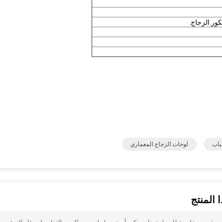
ور الزجاج.
باب
لوحات الزجاج المعماري
 المنتج