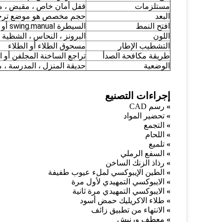
مستلزمات
قفل أمان خاص ، مقبض ، مزل
البعد
حجم مخصص هو موضع ترح
افتح النمط
السيطرة swing.manual أو المحرك
اللون
البرونز ، النحاس ، الشظية 
التشطيب الإطار
مسحوق الطلاء أو الطلاء
طريقة مكافحة الصدأ
تراجع الساخنة المجلفن أو الزنك g
الوضعية
حديقة المنزل ، المدرسة ، 
إجراءات التصنيع
»
رسم CAD
»
تحضير المواد
»
التجمع
»
اللحام
»
تلميع
»
السفع الرملي
»
رذاذ الزنك الساخن
»
الطين الإيبوكسي لملء عيوب طفيفة
»
الايبوكسي التمهيدي لأول مرة
»
الايبوكسي التمهيدي مرة ثانية
»
طلاء الاكريليك حمض أسود
»
الانتهاء من تطبيق زائف
»
معطف ورنيش