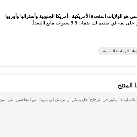
ديم لك ضمان 8-8 سنوات مانع االصدأ.
أبواب الزجاجية الحديدية
 المنتج
مة زجاج الباب لبناء "ديكور فن الزجاج" هل يمكن أن ترسل لي مزيدًا من التفاصيل مثل النوع