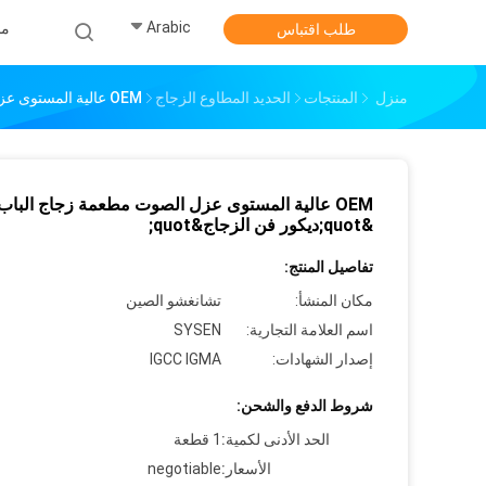
Arabic
من
طلب اقتباس
منزل
المنتجات
الحديد المطاوع الزجاج
OEM عالية المستوى عزل الصوت مطعمة زجاج الباب لبناء &quot;ديكور فن الزجاج&quot;
OEM عالية المستوى عزل الصوت مطعمة زجاج الباب 
&quot;ديكور فن الزجاج&quot;
تفاصيل المنتج:
مكان المنشأ:
تشانغشو الصين
اسم العلامة التجارية:
SYSEN
إصدار الشهادات:
IGCC IGMA
شروط الدفع والشحن:
الحد الأدنى لكمية:
1 قطعة
الأسعار:
negotiable