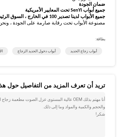
ضمان الجودة
جميع أبواب SenYi تحت المعايير الأمريكية
جميع الأبواب لدينا تصدير 100 في الخارج ، السوق الرئيسي هو الولايات المتحدة الأمريكية ، أمريكا الجنوبية وأستراليا وأوروبا
مصنوعة الأبواب تحت رقابة صارمة على الجودة ، ونحن على ثقة في تق
بطاقة:
أبواب زجاج الحديد
أبواب دخول الحديد الزجاج
ال
تريد أن تعرف المزيد من التفاصيل حول هذا
أنا مهتم بذلك OEM عالية المستوى عزل الصوت مطع
والحجم والكمية والمواد وما إلى ذلك.
شكر!