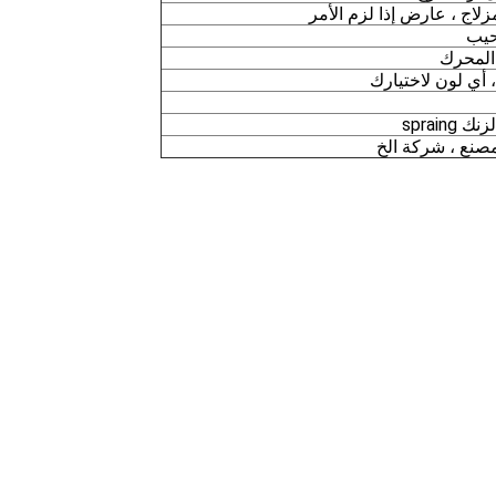
اج ، عارض إذا لزم الأمر
يب
، أي لون لاختيارك
sprain
مصنع ، شركة الخ