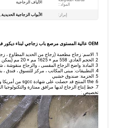
الألياف الزجاجية
المواد::
إبراز:
الأبواب الزجاجية الحديدية
,
OEM عالية المستوى مرصع باب زجاجي لبناء ديكور فن الزجاج العازل للصوت
1. الاسم: زجاج مطعمة (زجاج من الحديد المطاوع ، زجاج الباب ، زجاج الزينة ، زجاج مطعمة ، زجاج فن)
2. الحجم العادي: 558 مم × 1625 مم × 20 مم (يمكن أن يكون وفقا لطلب الزبون)
3. المادة: واضح الزجاج المقسى ، والزجاج منقوشة ، شريط معدني
4. التطبيقات: مبنى المكاتب ، مركز للتسوق ، فندق ، بناء الملاهي ، الخ
5. الحزمة: صندوق خشبي
6. the المنتج قد حصلت على شهادة sgcc من أمريكا و ce من أوروبا
7. خط إنتاج الزجاج لديها مرافق ممتازة والتكنولوجيا المتقدمة.
تخصيص :