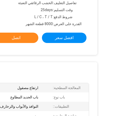
تفاصيل التغليف:
الخشب الرقائقي التعبئة
وقت التسليم:
25days
شروط الدفع:
L / C ، T / T
القدرة على العرض:
8000 قطعة الشهر
افضل سعر
اتصل
المعالجة السطحية:
ارتفاع مصقول
باب نوع:
باب الحديد المطاوع
التطبيقات::
النوافذ والأبواب والزخارف
شاشة المعاوضة