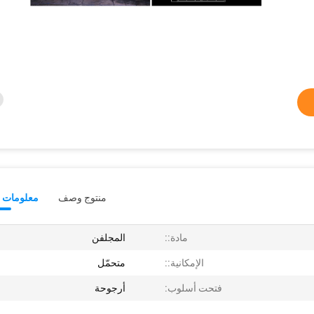
منتوج وصف
معلومات ت
مادة::
المجلفن
الإمكانية::
متحمّل
فتحت أسلوب:
أرجوحة