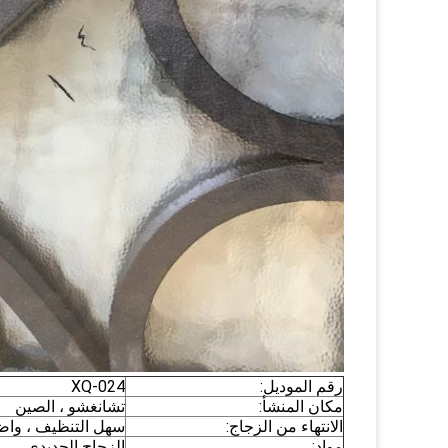
رقم الموديل:
XQ-024
مكان المنشأ:
تشانغشو ، الصين
الانتهاء من الزجاج:
سهل التنظيف ، واضح أ
مواد:
الزجاج الحديدي