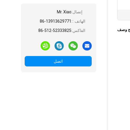
إتصال:
Mr. Xiao
الهاتف ::
86-13913629771
ج وصف
الفاكس:
86-512-52333825
اتصل