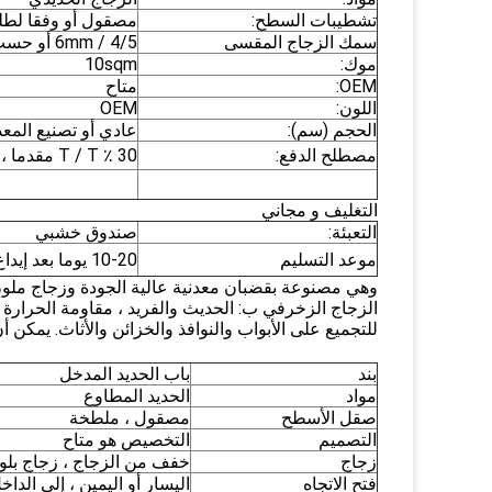
تشطيبات السطح:
مصقول أو وفقا لطل
سمك الزجاج المقسى
4/5 / 6mm أو حسب الطلب
موك:
10sqm
OEM:
متاح
اللون:
OEM
الحجم (سم):
عادي أو تصنيع المعد
مصطلح الدفع:
30 ٪ T / T مقدما ، والتوازن ضد نسخة B / L.
التغليف و مجاني
التعبئة:
صندوق خشبي
موعد التسليم
10-20 يوما بعد إيداع 30 ٪
وهي مصنوعة بقضبان معدنية عالية الجودة وزجاج ملو
الزجاج الزخرفي ب: الحديث والفريد ، مقاومة الحرارة وا
للتجميع على الأبواب والنوافذ والخزائن والأثاث.
يمكن أن
بند
باب الحديد المدخل
مواد
الحديد المطاوع
صقل الأسطح
مصقول ، ملطخة
التصميم
التخصيص هو متاح
زجاج
خفف من الزجاج ، زجاج بلور
فتح الاتجاه
اليسار أو اليمين ، إلى الداخ