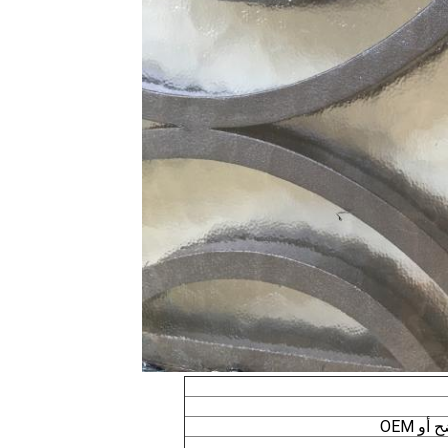
و OEM