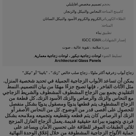
بحجم:
تصميم مخصص افايلبلي
كامينج المتاحة:
النحاس والنيكل والزنجار.
الطلاء الكهربائي
الكروم والكروم الأسود والنيكل الساتان
المتاحة:
تطبيق:
بناء
إصدار الشهادات:
IGCC IGMA
ميزة:
سلامة ، تقوية عالية ، صوت
لوحات زجاجية ديكور ، لوحات زجاجية معمارية
تسليط الضوء:
,
Architectural Glass Panels
زجاج أبواب زخرفية أكثر ملونًا ، زجاج صلب خالص "زنك" ، "باتينا" أو "نيكل"
يمكن أن تساعد الأبواب الزجاجية الجميلة في تحديد شخصية المنزل.
مثل الأثاث الفاخر ، فإنها تصبح جزءًا مهمًا من بيان التصميم.
النمط
التقليدي يجمع بين الزجاج المشطوف المشطوف والشريط الزجاجي
مع النحاس والزنك والرصاص والزنك الأسود الزنك.
كل قطعة من
الزجاج المشطوف يتم قطعها يدويًا ومصقول يدويًا بشكل منفصل
للحصول على أقصى قدر من الوضوح.
كل من النحاس الأصفر أو
الزنك أو الرصاص كان يتم قطعه وتقطيعه وتجميعه وملامحه بشكل
فردي وتجهيزه ببراعة حقيقية قديمة.
يعمل الزجاج العازل المزجج
ثلاثي الطبقات الموفر للطاقة على تحسين الأمان ويساعد على
حماية الألواح الزجاجية المشطوفة من خلال إغلاق الوحدة النهائية