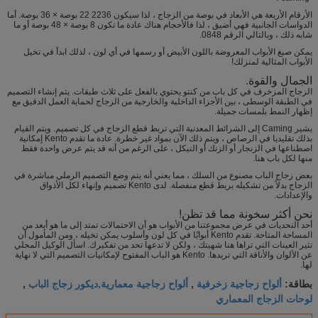
الأرقام الأربعة هي الأبعاد في بوصة من الزجاج ، لذا سيكون 2236 22 بوصة × 36 بوصة. أما
الدواسات الجانبية فهي أضيق ، لذا فالأحجام هناك عادة ما تكون 8 بوصة × 48 بوصة أو ما
شابه ذلك ، وبالتالي الرقم 0848.
يمكن صبغ الأبواب المعروضة باللون الأبيض أو رسمها في أي لون ، لذلك ابدأ في تخيل
الأبواب المثالية لمنزلك!
الجمال والقوة.
الزجاج المزخرف في كل باب من كنتو يحتوي بالفعل على ثلاث طبقات. يتم إنشاء التصميم
في الطبقة الوسطى ، بين الأجزاء الداخلية والخارجية من الزجاج لحماية العمل الدقيق مع
إظهار النمط بلمسات جميلة.
يشير Caming إلى الشرائط المعدنية التي تربط قطع الزجاج في كل تصميم. ويتم القيام
بذلك تقليديا في الرصاص ، ويتم ذلك الآن بمواد غير خطرة. عادة ما تقدم Kento إمكانية
اصطناعها في الزنجار أو الزنك أو النيكل ، على الرغم من أنه قد يتم عرض واحدة فقط
منها لكل باب هنا.
بعض زجاج الباب مصنوع من السلك ، مما يعني أنه يتم وضع التصميم الرملي مباشرة في
الزجاج بدلاً من تشكيله بربط قطع منفصلة. لدى Kento تصميم وإنهاء لكل الأذواق
والإعدادات.
نحن أكثر سخونة مما قد تظن!
أحد التحديات في عرض مجموعتنا من الأبواب هو أن الاحتمالات تمتد إلى ما هو أبعد من
المساحة المتاحة. تقدم Kento أبوابًا في كل لون وأسلوب يمكن تخيله ، ومن المأمول أن
تثير العينات التي تراها هنا شهيتك ، ولكن لا تدعها تحد من تفكيرك. اسأل الوكيل المحلي
عن الألوان والأناقة التي تريدها. Kento هو الباب المفتوح لإمكانيات التصميم التي لا نهاية
لها.
ألواح زجاجية زخرفية
ألواح زجاجية معمارية,ديكور زجاج الباب
بطاقة:
,
,
لوحات الزجاج المعماري