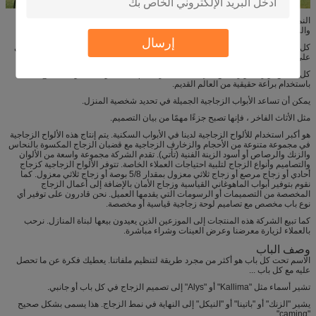
النمط التقليدي يجمع بين الزجاج المشطوف المشطوف والشريط الزجاجي مع النحاس
والزنك والرصاص والزنك الأسود الزنك.
إرسال
كل قطعة من الزجاج المشطوف يتم قطعها يدويًا ومصقول يدويًا بشكل منفصل للحصول
على أقصى قدر من الوضوح.
كل نحاس أو زنك أو رصاص يأتي بشكل منفرد ، يتم تقطيعه وتجميعه وتجميعه وإتمامه
باستخدام براعة حقيقية من العالم القديم.
يمكن أن تساعد الأبواب الزجاجية الجميلة في تحديد شخصية المنزل.
مثل الأثاث الفاخر ، فإنها تصبح جزءًا مهمًا من بيان التصميم.
هو أكبر استخدام للألواح الزجاجية لدينا في الأبواب السكنية. يتم إنتاج هذه الألواح الزجاجية
في مجموعة متنوعة من الأحجام والزخارف الزجاجية مع قضبان الزجاج المكسوة بالنحاس
والزنك والرصاص أو أسود الزينة الفنية (تأتي). تقدم الشركة مجموعة واسعة من الألوان
والتصاميم وأنواع الزجاج لتلبية احتياجات العملاء الخاصة. تتوفر الألواح الزجاجية كزجاج
أحادي أو زجاج مرصع أو زجاج ثلاثي معزول بمقدار 5/8 بوصة أو زجاج ثلاثي معزول. كما
نقوم بتوفير أبواب الماهوغاني القياسية وزجاج الأمان بالإضافة إلى أعمال الزجاج
المخصصة من التصميمات أو الرسومات التي يقدمها العميل. نحن قادرون على توفير أي
نوع باب مخصص مع تصاميم لوحة زجاجية قياسية أو مخصصة.
كما تبيع الشركة هذه المنتجات إلى الموزعين الذين يعيدون بيعها لبناة المنازل. نرحب
بالعملاء لزيارة معرضنا وعرض العينات وشراء مباشرة.
وصف الباب
الاسم تحت كل باب هو أكثر من مجرد طريقة لتنظيم ملفاتنا. يعطيك فكرة عن ما تحصل
عليه مع كل باب ...
تشير أسماء مثل "Kallima" أو "Alys" إلى تصميم الزجاج في كل باب أو جانبي.
يشير "الزنك" أو "باتينا" أو "النيكل" إلى النهاية في نمط الزجاج. هذا يسمى بشكل صحيح
"caming".