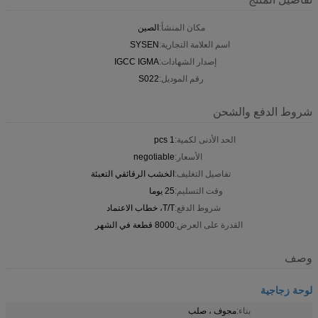
مكان المنشأ:
الصين
اسم العلامة التجارية:
SYSEN
إصدار الشهادات:
IGCC IGMA
رقم الموديل:
S022
شروط الدفع والشحن
الحد الأدنى لكمية:
1 pcs
الأسعار:
negotiable
تفاصيل التغليف:
الخشب الرقائقي التعبئة
وقت التسليم:
25 يوما
شروط الدفع:
T/T، خطاب الاعتماد
القدرة على العرض:
8000 قطعة في الشهر
وصف
لوحة زجاجية
بناء:
مجوف ، صلب