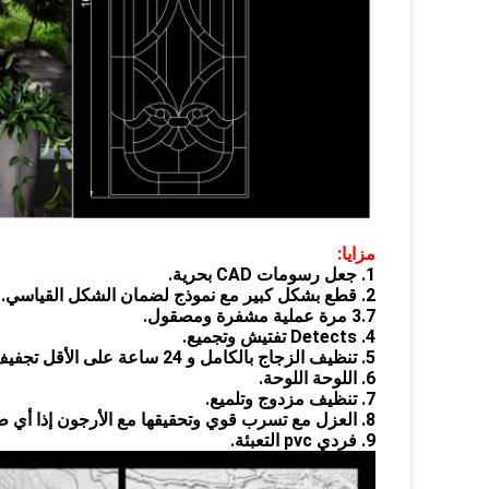
مزايا:
1. جعل رسومات CAD بحرية.
2. قطع بشكل كبير مع نموذج لضمان الشكل القياسي.
3.7 مرة عملية مشفرة ومصقول.
4. Detects تفتيش وتجميع.
5. تنظيف الزجاج بالكامل و 24 ساعة على الأقل تجفيف مع درجة حرارة أكثر من 40 درجة.
6. اللوحة اللوحة.
7. تنظيف مزدوج وتلميع.
8. العزل مع تسرب قوي وتحقيقها مع الأرجون إذا أي طلبات.
9. فردي pvc التعبئة.