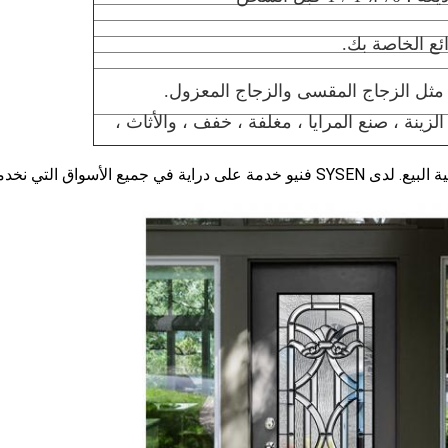
لزينة ، صنع المرايا ، مغلفة ، خفف ، والأثاث ،
نحن ملتزمون بك فقط بعد الشراء ، كما نحن خلال عملية البيع. لدى SYSEN فنيو خدمة على دراية في جميع الأسواق التي ن