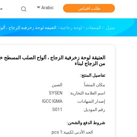
Arabic
من
طلب اقتباس
منزل
المنتجات
لوحة زجاجية
العتيقة لوحة زخرفية الزجاج ، أ
العتيقة لوحة زخرفية الزجاج ، ألواح الصلب المسطح 
من الزجاج لبناء
تفاصيل المنتج:
مكان المنشأ:
الصين
اسم العلامة التجارية:
SYSEN
إصدار الشهادات:
IGCC IGMA
رقم الموديل:
S011
شروط الدفع والشحن:
الحد الأدنى لكمية:
1 pcs