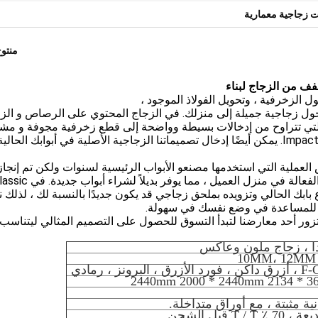
ت زجاجية معمارية
منتو
فف من الزجاج لبناء
الزخرفية ، وتحويل الفولاذ الموجود ،
 دخول زجاجية جميلة إلى منزلك. في الزجاج المحتوي على الرصاص و الز
التي تتراوح من إدخالات بسيطة وواضحة إلى قطع زخرفية مجوفة و م
، العديد منها متوفر في ولاية فلوريدا إعصار Impactane Glass. يمكن أيضًا إدخال تصميماتنا الزجاجية الأصلية في أبوابك الحا
ملية التي استخدمها مصنعو الأبواب الرئيسية لسنوات ولكن تم إنجاز
مصنعهم. الآن ، يمكن تحقيق هذه التحولات الميسورة والفعالة في منزل العميل ، مما يوفر بديلاً لشر
 ، نفهم أن فكرة اقتطاع بابك الحالي وتزويده بملحق زجاجي قد يكون جديدًا بالنسبة لك ، لذل
 ) للمساعدة في وضع نفسك في سهولة.
ستزور أحد معارضنا لتبدأ التسوق للحصول على التصميم المثالي ليتناسب
 مثبتة ، مع أوراق متداخلة.