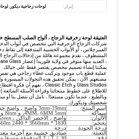
إبراز:
لوحات زجاجية ديكور
,
لوحا
العتيقة لوحة زخرفية الزجاج ، ألواح الصلب المسطح خ
شركات الزجاج الزخرفية التي تتخصص في أبواب الدخول 
الفيبرجلاس ، أو الأبواب الخشبية المتدفقة إلى نقاط
المشطوف ، نقدم مجموعة هائلة من إدخالات الزجاج 
يمكننا إنشاء تصميم مخصص يقتصر فقط على خيالك.
عملية قطع باب موجود وتركيب غطاء زجاجي هي نفس الع
Glass Studios و Classic Etch
للاطلاع على خطوط منتجاتنا وقراءة الأسئلة الشائعة
وبالطبع ، عندما تكون مستعدًا ، نأمل أن تتصل بنا أو 
شخصيتك وديكورك.
اسم المنتج:
3mm-19mm واضح ، واضح جدا ، زجاج ملون وعاكس
سماكة
4MM، 6MM 5mm، و 8mm و 10MM، 12MM
الألوان:
واضح ، الأخضر الداكن ، F-Green ، أزرق داكن ، فورد الأزرق ، البرونز ، رمادي
بحجم:
1830 * 2440mm 2000 * 2440mm 2134 * 3660m 2440 * 3660mm
درجة الجودة
درجة
التعبئة:
صناديق خشبية مع أحزمة معدنية
دفع:
30 ٪ T / T المدفوعة مسبقا وديعة ، 70 ٪ T / T قبل الشحن