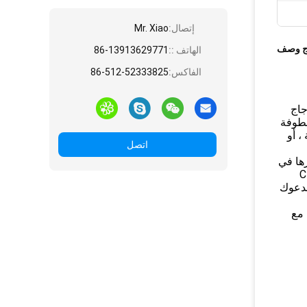
إتصال:
Mr. Xiao
ج وصف
الهاتف ::
86-13913629771
الفاكس:
86-512-52333825
جاج
شطوفة
لية ، أو
اتصل
ها في
اء أبواب جديدة. في Classic
ك ندعوك
 مع