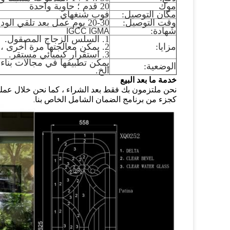
موك
20 قدم ؛ حاوية واحدة
مكان التوصيل:
فوب شنغهاي
وقت التوصيل:
20-30 يوم عمل بعد تلقي الودائع الخاصة بك.
شهادة:
IGCC IGMA
1. السلس الزجاج المصقول.
مزايا:
2. يمكن معالجتها مرة أخرى ، مثل الزجاج المقسى والزجاج المعزول.
3. استقرار كيميائي مستقر.
يمكن تطبيقها في مجالات بناء ا
الوضعية:
الخ.
خدمة ما بعد البيع
كجزء من برنامج الضمان الشامل الخاص بنا.