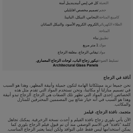
التعبئة:
كل في إبس أنيندينديبل آمنة
حجم:
تصميم مخصص افايلبلي
كامينغ المتاحة:
النحاس، النيكل، الباتينا.
الطلاء الكهربائي
الكروم، الكروم الأسود، والنيكل الساتان
المتاحة:
تطبيق:
بناء
موك:
1 متر مربع
مواد:
تيفاني الزجاج، مغلفة الزجاج
ديكور زجاج الباب، لوحات الزجاج المعماري
تسليط الضوء:
,
Architectural Glass Panels
أناقة في الزجاج
نحن جميعا نريد ممتلكاتنا الهامة لتكون جميلة وأنيقة المظهر، وهذا هو السبب
في تصميم منازلنا أو مكاتبنا، ونحن نستخدم المواد التي تقدم مثل هذه
الخصائص.
إحدى المواد التي تظهر تلك الصفات هي الزجاج.
الزجاج تبدو أنيقة
وهذا هو السبب في أنه خيار شائع بين المصممين المحترفين للمنازل
والمكاتب.
متجمد، نافذة الزجاج، فيلمز
الآن يأتي بلوري زجاج نافذة الفيلم و أحدث نسخة الزخرفية.
يمكنك تجاهل
كلمة "نافذة" في الاسم الوصفي منذ أن تم قبول فيلم الزجاج بلوري كما
يمكن استخدامها ليس فقط على النوافذ ولكن أينما يعتبر الزجاج المناسب.