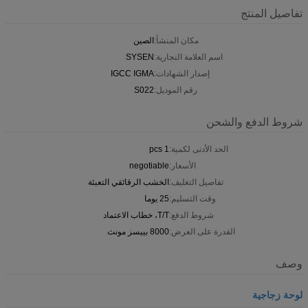
تفاصيل المنتج
مكان المنشأ:
الصين
اسم العلامة التجارية:
SYSEN
إصدار الشهادات:
IGCC IGMA
رقم الموديل:
S022
شروط الدفع والشحن
الحد الأدنى لكمية:
1 pcs
الأسعار:
negotiable
تفاصيل التغليف:
الخشب الرقائقي التعبئة
وقت التسليم:
25 يوما
شروط الدفع:
T/T، خطاب الاعتماد
القدرة على العرض:
8000 بييسز مونث
وصف
لوحة زجاجية