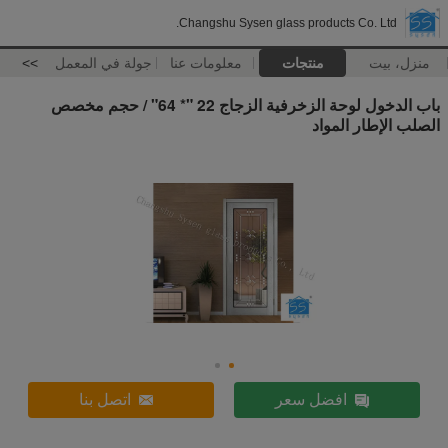
Changshu Sysen glass products Co. Ltd.
منزل، بيت
منتجات
معلومات عنا
جولة في المعمل
>>
باب الدخول لوحة الزخرفية الزجاج 22 "* 64" / حجم مخصص
الصلب الإطار المواد
افضل سعر
اتصل بنا