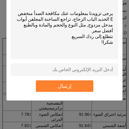
مزايا:
نمط الحديثة، فريدة من نوعها
المقاومة للحرارة، إشعار المقاومة، الدفء
c. مقاومة الأوكسجين، عثرة ريسيسيتانس
D. تحمل ارتفاع وانخفاض درجة الحرارة
سماكة
الكتاب 3.2mm
الأشعة فوق
87.05٪
البنفسجية
ترانزميسيفيتي
مرئية اختراق الضوء
92.08٪
انعكاس الضوء
7.93٪
المرئي
أشعة الشمس
91.88٪
انعكاس الشمس
8.04٪
المباشرة
المباشر
ترانزميسيفيتي
إرسال
ضوء الشمس
0.08٪
الطاقة الشمسية
91.90٪
امتصاصية مباشرة
مجموع انتقال
سماكة
4MM
الأشعة فوق
86.70٪
البنفسجية
ترانزميسيفيتي
مرئية اختراق الضوء
91.96٪
انعكاس الضوء
7.78٪
المرئي
أشعة الشمس
91.64٪
انعكاس الشمس
7.82٪