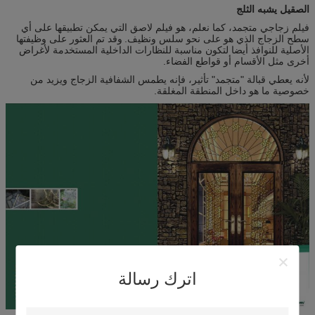
الصقيل يشبه الثلج
فيلم زجاجي متجمد، كما نعلم، هو فيلم لاصق التي يمكن تطبيقها على أي
سطح الزجاج الذي هو على نحو سلس ونظيف.
وقد تم العثور على وظيفتها
الأصلية للنوافذ أيضا لتكون مناسبة للنظارات الداخلية المستخدمة لأغراض
أخرى مثل الأقسام أو قواطع الفضاء.
لأنه يعطي قبالة "متجمد" تأثير، فإنه يطمس الشفافية الزجاج ويزيد من
خصوصية ما هو داخل المنطقة المغلقة.
اترك رسالة