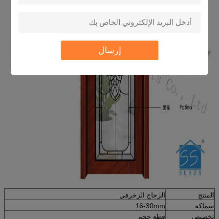
إرسال
المنتج
الزجاج الزخرفي
سماكة
16-30mm
تخصيص
قطع حجم