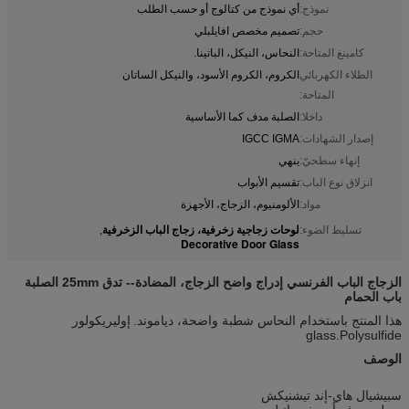
نموذج:
أي نموذج من كتالوج أو حسب الطلب
حجم:
تصميم مخصص افايلبلي
كامينغ المتاحة:
النحاس، النيكل، الباتينا.
الطلاء الكهربائي
الكروم، الكروم الأسود، والنيكل الساتان
المتاحة:
داخلا:
الصلبة مدف كما الأساسية
إصدار الشهادات:
IGCC IGMA
إنهاء سطحيّ:
ينهي
انزلاق نوع الباب:
تقسيم الأبواب
مواد:
الألومنيوم، الزجاج، الأجهزة
لوحات زجاجية زخرفية، زجاج الباب الزخرفية
تسليط الضوء:
,
Decorative Door Glass
الزجاج الباب الفرنسي إدراج واضح الزجاج، المضادة-- تدق 25mm الصلبة
باب الحمام
هذا المنتج باستخدام النحاس شطبة واضحة، دياموند.
إوليريكولور
glass.Polysulfide
الوصف
سبيشيال هاي-إند تيشنيكش