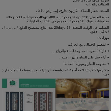
سوليد مدف أس ذي بانيل
الجمالية والدراية
التعبئة: شعار العملاء الكرتون خارج، إيب رغوة داخل
قدرة التحميل: 20gp: 220 مجموعات، 40gp: 480 مجموعات، 40hq: 580
مجموعات. موك: 50 مجموعات مزيج في 20 غب الحاويات.
التسليم في الوقت المحدد: 15-20days بعد إيداع.
مصطلح الدفع: / تي تي، ل
/ c في الافق.
ميزات:
♦ المظهر الجمالي مع العرف.
♦ عازلة للصوت، مقاومة للماء والرياح ...
♦ أداء جيد على المياه والهواء ضيق.
♦ مقاومة الغبار وسھولة الصیانة.
♦ لا رفع!
لا كرنك!
لا فجأة مغلقة بواسطة الرياح!
لا توجد وسيلة للسماح خارج
في.