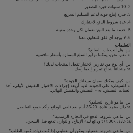
2. 10 سنوات خبرة التصدير
3. قدرة إنتاج قوية لدعم التسليم السريع
4. عدة شروط الدفع لاختيارك
5. خدمة ما بعد البيع: ضمان لكل وحدة معيبة
6. لا يوجد أي قلق للتعاون معنا
التعليمات
س: هل أنت باب 'الصانع؟
a: نعم، نحن، يمكننا توفير السلع الممتازة بأسعار تنافسية.
س: أي نوع من تقارير الاختبار تفعل المنتجات لديك؟
a: منتجاتنا بنجاح تمرير إيغما إيغك
س: كيف يمكنك ضمان مبيعاتك الجودة؟
a: للسيطرة على الجودة، لدينا أربعة إجراءات الاختبار: التفتيش الأولي، أخذ
العينات التفتيش، re-- التفتيش والتفتيش النهائي.
س: ما هو تاريخ التسليم؟
a: ذلك يعتمد.
عادة، 20-35 أيام بعد تلقي الودائع وأكد جميع التفاصيل.
س: ما هي شروط الدفع في التجارة الرسمية؟
a: عادة، t / t 30٪ ودائع لبدء الإنتاج، والتوازن تدفع قبل الشحن.
س: ما هي شروط تفضيلية يمكن أن تعطيني إذا كنت زيادة كمية الطلب؟