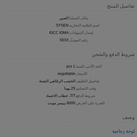
تفاصيل المنتج
مكان المنشأ:
الصين
اسم العلامة التجارية:
SYSEN
إصدار الشهادات:
IGCC IGMA
رقم الموديل:
S033
شروط الدفع والشحن
الحد الأدنى لكمية:
1 pcs
الأسعار:
negotiable
تفاصيل التغليف:
الخشب الرقائقي التعبئة
وقت التسليم:
25 يوما
شروط الدفع:
T/T، خطاب الاعتماد
القدرة على العرض:
8000 بييسز مونث
وصف
لوحة زجاجية