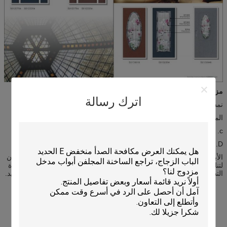
مزايا:
اترك رسالة
نمط الحديثة، فريدة من نوعها
المقاومة للحرارة، إشعار المقاومة، الدفء
c. مقاومة الأوكسجين، عثرة ريسيسيتانس
D. تحمل ارتفاع وانخفاض درجة الحرارة
الأبواب المنزلقة المنزل متوفرة في مجموعة واسعة من التشكيلات والألوان
لتناسب أي تطبيق التصميم، وتقدم ضعف عرض دخول الأبواب العادية.
جودة
التصميم والبناء يضيف قوة، ممتازة الأمن والمتانة لسنوات من استخدام جهد.