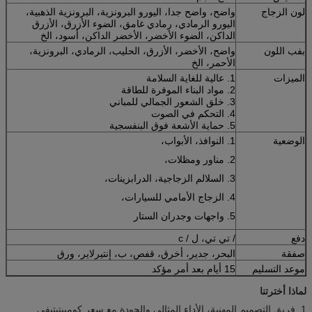
لون الزجاج
واضح، واضح جدا، اليورو البرونزية، البرونزية الذهبية،
اليورو الرمادي، رمادي غامق، الضوء الأزرق، الأزرق
الداكن، الضوء الأخضر، الأخضر الداكن، أسود، الخ
بفب اللون
واضح، الأخضر، الأزرق، الحليب، الرمادي، البرونزية،
الأحمر، الخ
الميزات
1. عالية للغاية السلامة
2. مواد البناء الموفرة للطاقة
3. خلق الشعور الجمالي للمباني
4. التحكم في الصوت
5. حماية الأشعة فوق البنفسجية
الوضعية
1. النوافذ، الأبواب،
2. مناور ومظلات،
3. السلالم الزجاجية، الدرابزينات،
4. الزجاج الأمامي للسيارات،
5. واجهات وجدران الستار
دفع
/ تي تي، ل / c
صفقة
البحر، جدير، أخرق، قفص، ب، إنتيرلاير، ورق
موعد التسليم
15 أيام بعد أمر مؤكد
لماذا أخترتنا
1. فريق التصميم المهنية، الأداء المثالي والجودة مع سعر كومبيتيتيفي