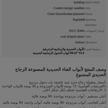
building
Application:
Custom design availble
size:
Clear Glass/frosted glass/art
Glass:
Right/Ieft
Opening
direction:
إصدار الشهادات:
IGCC IGMA
oval shaped glass
Type:
Hollow
Structure:
الأبواب الحديدية والزجاجية الزخرفية
تسليط الضوء:
,
15.5*39.37 أبواب الدخول الزجاجية الحديدية
وصف المنتج لأبواب الفناء الحديدية المصنوعة الزجاج
الحديدي المصنوع
بأسعار معقولة زجاج حديد صيد عاصفة باب دخول مزدوج
1العريضات القياسية: 72 بوصة للأبواب المزدوجة و 36 بوصة للأبواب الواحدة
2. الارتفاعات القياسية تختلف لكل شكل أعلى
أعلى مستقيم - أبواب مزدوجة وواحدة: 84 بوصة عالية
أعلى الحاجب: أبواب مزدوجة: 96 بوصة عالية، أبواب واحدة: 84 بوصة عالية