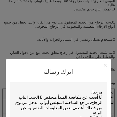
القوس العلوي: أبواب مزدوجة: 108 بوصة عالية، أبواب واحدة: 96 بوصة
عالية
3. يمكن إنتاج حجم مخصص
1لوحة الزجاج من الحديد المصقول هي نوع من الفن، والتي تجعل من جميع
أنواع الأرقام المضمنة والمختومة في الزجاج المجوف.
2تستخدم بشكل رئيسي في المبنى والخزانة والأثاث.
3يتم تثبيت الحديد المصقول في زجاج مغلق بحيث منع من دخول الغبار،
والحفاظ على نظافة داخل.
4اللوحة تحظى بشعبية كبيرة لدى العملاء بسبب فنانها وسلامتها وتزيينها.
اترك رسالة
وصف المنتج
العلامة التجارية/
باب الدخول
العنصر#
المواد
الخشب الصلب بنسبة 100٪؛ القشرة الخشبية +
6mm/8mm MDF + قلب الخشب الشعبي + قشرة
الخشب.قلب الخشب + قشرة الخشب
الانتهاء
2 مرات البرايمر + 3 مرات الطلاء اللون سطح