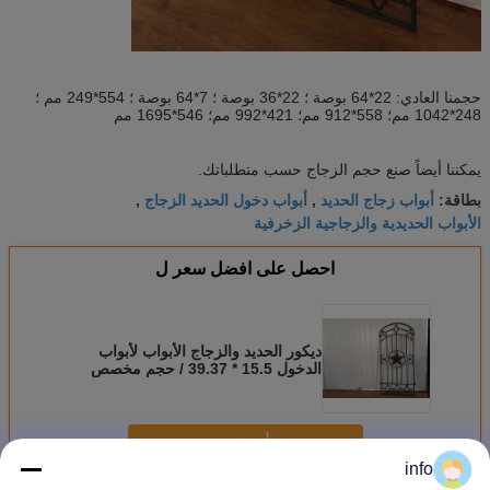
حجمنا العادي: 22*64 بوصة ؛ 22*36 بوصة ؛ 7*64 بوصة ؛ 554*249 مم ؛
248*1042 مم؛ 558*912 مم؛ 421*992 مم؛ 546*1695 مم
يمكننا أيضاً صنع حجم الزجاج حسب متطلباتك.
أبواب زجاج الحديد
أبواب دخول الحديد الزجاج
بطاقة:
,
,
الأبواب الحديدية والزجاجية الزخرفية
احصل على افضل سعر ل
ديكور الحديد والزجاج الأبواب لأبواب
الدخول 15.5 * 39.37 / حجم مخصص
استمر
info