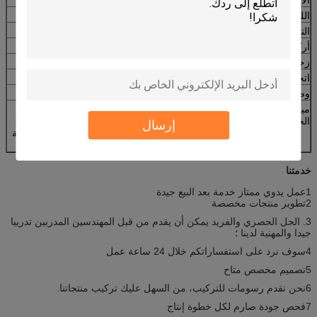
اللون
ألوان مختلفة متاحة ، تخصيص مجاني
التصميم
تخصيص مجاني، OEM مقبولة.
أركيتراف
وجهان داخلي وخارجي
زجاج
الزجاج الفني / الزجاج الشفاف / الزجاج المتجمد الخ
اتجاه فتح
إلى الداخل أو إلى الخارج
وضع القفل
اليسار / اليمين
ميزات بابنا
10 سنوات على الأقل من الخبرة في إنتاج الأبواب
الخشبي
الخشبية ؛ صناعة اليد 100% ؛ التصميم المنحوت العميق ؛
إرسال
الخشب المعالجة مسبقًا ؛ مقاومة للموت والماء ؛ مقاومة
الشقوق والطقس ؛ الصلبة والأمن
خدمتنا
1عمل يدوي ممتاز خدمة بعد البيع جيدة
2تطوير منتجات مخصصة
3. الحل الحصري والفريد يمكن أن يقدم من قبل المهندسين المدربين تدريبا
جيدا والمهنية لدينا ؛
4سوف نرد على استفساراتكم خلال 24 ساعة عمل
5تصميم مخصص متاح
6نحن نقدم رسومات للتركيب، من السهل عليك تركيب منتجاتنا.
7فحص جودة صارم لكل خطوة إنتاج