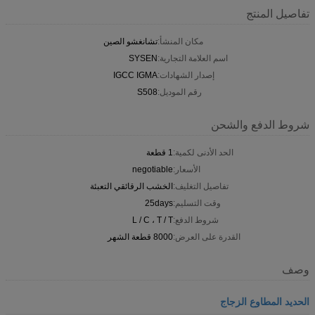
تفاصيل المنتج
مكان المنشأ:
تشانغشو الصين
اسم العلامة التجارية:
SYSEN
إصدار الشهادات:
IGCC IGMA
رقم الموديل:
S508
شروط الدفع والشحن
الحد الأدنى لكمية:
1 قطعة
الأسعار:
negotiable
تفاصيل التغليف:
الخشب الرقائقي التعبئة
وقت التسليم:
25days
شروط الدفع:
L / C ، T / T
القدرة على العرض:
8000 قطعة الشهر
وصف
الحديد المطاوع الزجاج