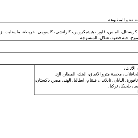
يلا، كريستال، الماس، فلورا، هيشيكروس، كاراتشي، كاسومي، خريطة، ماستليت، ز
وج، حبة فضية، شلال، المنسوجة .. .
 الأثاث،
لات، محطة مترو الانفاق، البنك، المطار، الخ.
فورة، اليابان، تايلاند ،، فيتنام، ايطاليا، الهند، مصر، باكستان،
ا، بلجيكا، تركيا،