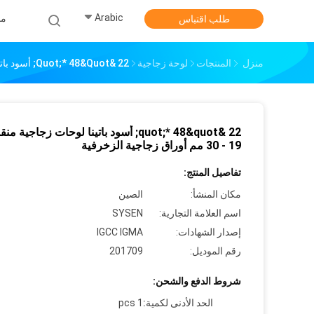
Arabic
من
طلب اقتباس
منزل
المنتجات
لوحة زجاجية
22 &quot;* 48&quot; أسود باتينا لوحات زجاجية منقوشة، 19 - 30 مم أوراق زجاجية الزخرفية
22 &quot;* 48&quot; أسود باتينا لوحات زجاجية 
19 - 30 مم أوراق زجاجية الزخرفية
تفاصيل المنتج:
مكان المنشأ:
الصين
اسم العلامة التجارية:
SYSEN
إصدار الشهادات:
IGCC IGMA
رقم الموديل:
201709
شروط الدفع والشحن:
الحد الأدنى لكمية:
1 pcs