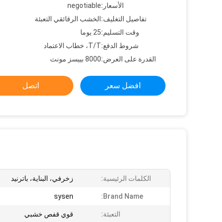
الأسعار:
negotiable
تفاصيل التغليف:
الخشب الرقائقي التعبئة
وقت التسليم:
25 يوما
شروط الدفع:
T/T، خطاب الاعتماد
القدرة على العرض:
8000 بييسز مونث
افضل سعر
اتصل
الكلمات الرئيسية:
زخرفي، البناية، باترنيد
sysen
Brand Name:
التعبئة:
قوي قفص خشبي