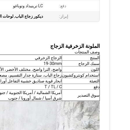
دفع:
LC ترينيداد وتوباغو
إبراز:
ديكور زجاج الباب
,
لوحات ال
الملونة الزخرفية الزجاج
وصف المنتجات
المنتج
الزجاج الزخرفي
سمك الزجاج
19-30mm
اللون
واضح، الترا واضح، مختلف الأخضر، الأز
استخدام كونتروكشيون
زجاج الباب، ستارة جدار التقسيم، مص
التعبئة
ابحار قوية صناديق خشبية التفاعل أورا
دفع
T / TL / C
أمريكا الشمالية / أمريكا الجنوبية / ج
سوق التصدير
شرق آسيا / شمال أوروبا / جنوب