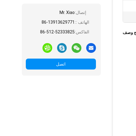
إتصال:
Mr. Xiao
الهاتف ::
86-13913629771
الفاكس:
86-512-52333825
ج وصف
اتصل