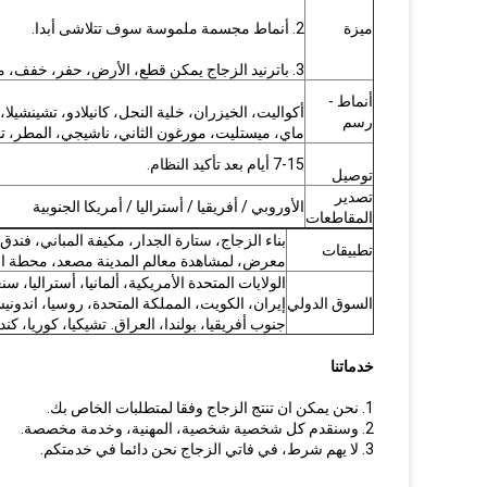
ميزة
2. أنماط مجسمة ملموسة سوف تتلاشى أبدا.
3. باترنيد الزجاج يمكن قطع، الأرض، حفر، خفف، مغلفة و المطبوعة.
أنماط -
أكواليت، الخيزران، خلية النحل، كانيلادو، تشينش
رسم
ماي، ميستليت، مورغون الثاني، ناشيجي، المطر، تم
7-15 أيام بعد تأكيد النظام.
توصيل
تصدير
الأوروبي / أفريقيا / أستراليا / أمريكا الجنوبية
المقاطعات
بناء الزجاج، ستارة الجدار، مكيفة المباني، فندق،
تطبيقات
معرض، لمشاهدة معالم المدينة مصعد، محطة الحاف
الولايات المتحدة الأمريكية، ألمانيا، أستراليا، سنغا
السوق الدولي
إيران، الكويت، المملكة المتحدة، روسيا، اندونيسي
جنوب أفريقيا، بولندا، العراق.
تشيكيا، كوريا، كندا
خدماتنا
1. نحن يمكن ان تنتج الزجاج وفقا لمتطلبات الخاص بك.
2. وسنقدم كل شخصية شخصية، المهنية، وخدمة مخصصة.
3. لا يهم شرط، في فاتي الزجاج نحن دائما في خدمتكم.