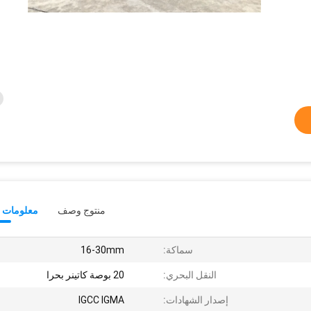
منتوج وصف
معلومات ت
سماكة:
16-30mm
النقل البحري:
20 بوصة كاتينر بحرا
إصدار الشهادات:
IGCC IGMA