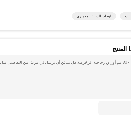
باب
لوحات الزجاج المعماري
 المنتج
أنا مهتم بذلك 22 "* 48" أسود باتينا لوحات زجاجية منقوشة، 19 - 30 مم أوراق زجاجية الزخرفية هل يمكن أن ترسل لي مزيدًا من التفاصيل مثل