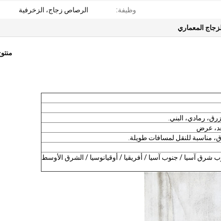
وظيفة:
الرصاص زجاج، الزخرفية
زجاج المعماري
منتو
رق، رمادي، البني.
عد، عرض
ق، مناسبة للنقل لمسافات طويلة.
نوب شرق آسيا / جنوب آسيا / أفريقيا / أوقيانوسيا / الشرق الأوسط