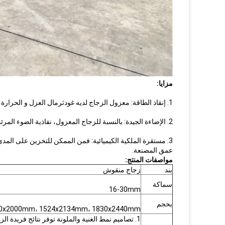
مزايا:
1. إنقاذ الطاقة: معزول الزجاج لديه غودثرمال العزل و الحرارة التدريع الأداء، لذلك هو مادة مثالية من الطاقة و حماية البيئة.
2. الإضاءة الجيدة: بالنسبة للزجاج المعزول، نفاذية الضوء المرئي عالية، لذلك منخفض-- e الزجاج المعزول لديه تأثير الإضاءة جيدة؛
3. مستقرة الملكية الكيميائية: فمن الممكن للتخزين على المدى الطويل و غلاسكان معزول العام تكون تعسفية
عمق المصنعة.
مواصفات المنتج:
بند
زجاج منقوش
سماكة
16-30mm
بحجم
 1500x2000mm، 1524x2134mm، 1830x2440mm
1. تصاميم نمط الغنية والملونة توفر نتائج فريدة الزخرفية: أو غامضة وهادئة، أو إثارة وحيوية، أو خطيرة وأنيقة، أو جريئة وسخية ...