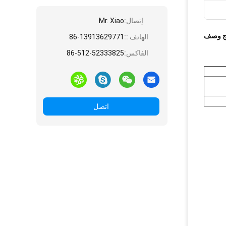
إتصال:
Mr. Xiao
ج وصف
الهاتف ::
86-13913629771
الفاكس:
86-512-52333825
اتصل