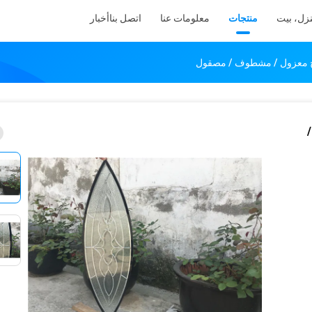
زل، بيت
منتجات
معلومات عنا
اتصل بنا
أخبار
جاج معزول / مشطوف / مصقول