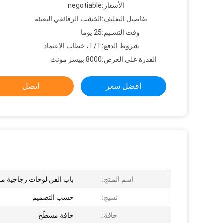
الأسعار:
negotiable
تفاصيل التغليف:
الخشب الرقائقي التعبئة
وقت التسليم:
25 يوما
شروط الدفع:
T/T، خطاب الاعتماد
القدرة على العرض:
8000 بييسز مونث
افضل سعر
اتصل
اسم المنتج:
باب الفن لوحات زجاجية مل
نسيج:
حسب التصميم
حافة:
حافة مسطّح