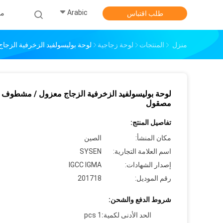
Arabic
من
طلب اقتباس
منزل
المنتجات
لوحة زجاجية
لوحة بوليسولفيد الزخرفية الز
لوحة بوليسولفيد الزخرفية الزجاج معزول / مشطوف /
مصقول
تفاصيل المنتج:
مكان المنشأ:
الصين
اسم العلامة التجارية:
SYSEN
إصدار الشهادات:
IGCC IGMA
رقم الموديل:
201718
شروط الدفع والشحن:
الحد الأدنى لكمية:
1 pcs