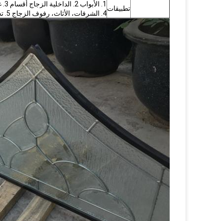
1. الأبواب 2. الداخلية الزجاج أقسام 3. غلاس دش شاشات
تطبيقات
4. الشرفات، الأثاث، رفوف الزجاج 5. تجهيزات المطابخ والعمل قمم.