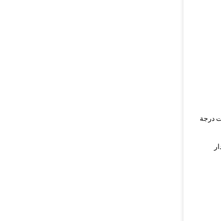
تركة، و 300 درجة مئوية التغييرات درجة
ار