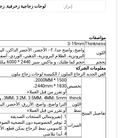
إبراز:
لوحات زجاجية زخرفية
,
زجا
مواصفات
3-19mm
Thinkness
واضح، واضح جدا، f-- الأخضر، الأخض
اللون
البرونزية، الظلام البرونزية، الذهبي، الوردي، أصفر
بحجم
حجم كما طلبك، و ماكس. سيز: 2440 * 6000 ملليمتر
معلومات الشركة
الفن الجديد الزجاج الملون / الكنيسة لوحات زجاج ملون
1500 * 2000MM،
تخصيص
1830 * 2440mm،
أو تقرر من قبل العملاء
thinck
3MM، 3.2M، 3.5MM، 4MM، 5mm، و و 5.5mm، و 6MM.
اللون
الترا واضح، واضح، الأزرق، الأخضر، البر
نمط
أو تقرر من قبل العملاء
تفاصيل المنتج
1. إنفيروننتالي المنتجات الصديقة
2. توفير الخصوصية دون التضحية الضوء الطبيعي
الميزات
3. كاسومي نمط الزجاج يمكن قطع، الأرض، حفر، خفف، مغلفة و المطبوعة الخ
4. أبدا تتلاشى