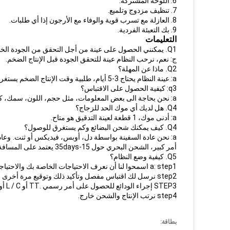
6. اللوحة المشتركة.
7. تنظيف مزدوج وتلميع.
8. العازلة مع تسرب قوية والوفاء مع الأرجون إذا أي طلبات.
9. بك التعبئة الفردية.
التعليمات
Q1.
يمكنني الحصول على عينة من أجل التحقق من الجودة الخ
ج: نعم، نرحب النظام عينة للتحقق الجودة قبل الإنتاج الضخم.
Q2.
ماذا عن المهلة؟
a: عينة النظام يحتاج 3-5 أيام، طلبية وقت الإنتاج الضخم يستغرق حوالي 2 أسابيع.
q3: كيفية الحصول على الاقتباس؟
a: نحن بحاجة الى بعض المعلومات، مثل حجم، اللون، سمك، كمية، حافة، الخ.
Q4.
هل لديك أي موك الحد للزجاج؟
a: أدنى موك، 1 قطعة لعينة التدقيق هو متاح.
Q4.
كيف يمكنك شحن البضائع وكم يستغرق للوصول؟
a: نحن عادة السفينة بواسطة دل، أوبس، فيديكس أو ثنت.
وعادة م
أمر كبير، الشحن البحري حول 15-35days يعتمد على المسافة من ميناء المقصد.
Q5.
كيفية وضع النظام؟
a: step1 اسمحوا لنا أن نعرف الاحتياجات الخاصة بك والاحتياجات التفصيلية عن طريق البريد الإلكتروني
step2 نرسل لك اقتباس مفصل وتأكيد ذلك وتوقيع مرة أخرى عن طريق البريد الإلكتروني.
STEP3 إجراء الودائع للحصول على أمر رسمي .TT أو L / C أو ويسترن يونيون أو باي بال كلها موضع ترحيب.
step4 نرتب الإنتاج والشحن خارج.
بطاقة: