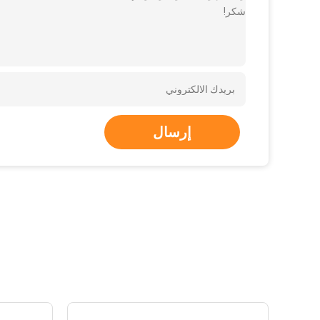
شكر!
إرسال