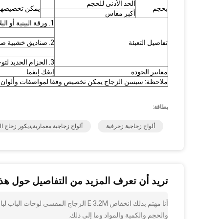
الحد الأدنى للحجم
بحجم
يمكن تخصيصها و
أكبر مقاس
1. ورقة البينية أو البلاستيك بين صفحتين
تفاصيل التعبئة
2. صناديق خشبية صالحة للابحار
3. الحزام الحديد لتوحيد
معايير الجودة
إيغك إيغما
ملاحظة: سيسن الزجاج يمكن تخصيص وفقا لمواصفات وألوان مع
بطاقة:
ألواح زجاجية زخرفية
ألواح زجاجية معمارية,ديكور زجاج ال
تريد أن تعرف المزيد من التفاصيل حول هذا
أنا مهتم بذلك انخفاض E 3.2M الزجاج ال
والحجم والكمية والمواد وما إلى ذلك.