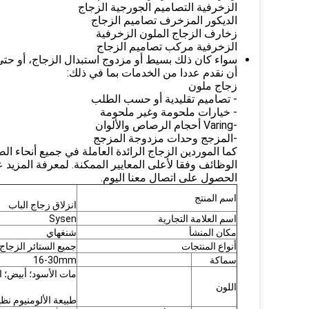
الزخرفية التصاميم الجورجية الزجاج
الديكور المزخرف تصاميم الزجاج
زخارف الزجاج الملون الزخرفية
الزخرفية مركب تصاميم الزجاج
سواء كان ذلك بسيط أو مزدوج استبدال الزجاج، أو حتى
أن نقدم عددا من الخدمات بما في ذلك:
زجاج ملون
- تصاميم تقليدية أو حسب الطلب
- خيارات ملحومة وغير ملحومة
-Varing أحجام الرصاص والألوان
-المزجج وحدات مزدوجة المزجج
كما الموردين الزجاج الرائدة العاملة في جميع أنحاء الص
الوظائف وفقا لأعلى المعايير الممكنة.
لمعرفة المزيد ع
الحصول على اتصال معنا اليوم.
اسم المنتج
انزلاق زجاج الباب
اسم العلامة التجارية
Sysen
مكان المنشأ
شنغهاي
أنواع المنتجات
جميع الستائر الزجاج .
سماكة
16-30mm
مات الأسود؛ أبيض؛ ا
اللون
طبيعة الألومنيوم نظ