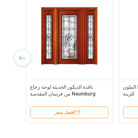
ملون نافذة زجاج 22 &quot;*
الأمن لوحات الزجاج المقسى، لوحات
ين مقاومة، نحاس،
زخرفية الزجاج الباب الزخرفية
اومة للحرارة
ر
افضل سعر