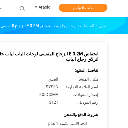
Arabic
من
طلب اقتباس
منزل
المنتجات
لوحة زجاجية
انخفاض E 3.2M الزجاج المقسى لوحات الباب لباب خارجي، انزلاق زجاج الباب
انخفاض E 3.2M الزجاج المقسى لوحات الباب لباب 
انزلاق زجاج الباب
تفاصيل المنتج:
مكان المنشأ:
الصين
اسم العلامة التجارية:
SYSEN
إصدار الشهادات:
IGCC IGMA
رقم الموديل:
S121
شروط الدفع والشحن:
الحد الأدنى لكمية:
1 pcs