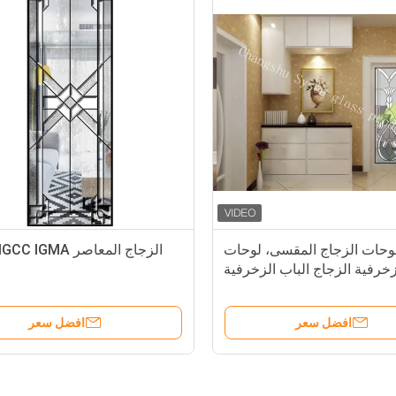
36&quot; أكسج
أسلوب حديث، فريد مق
افضل سع