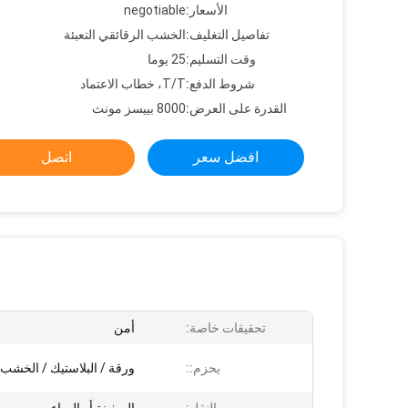
الأسعار:
negotiable
تفاصيل التغليف:
الخشب الرقائقي التعبئة
وقت التسليم:
25 يوما
شروط الدفع:
T/T، خطاب الاعتماد
القدرة على العرض:
8000 بييسز مونث
افضل سعر
اتصل
تحقيقات خاصة:
أمن
يحزم::
ورقة / البلاستيك / الخشب