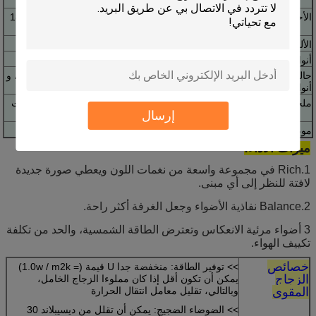
ملليمتر
الأحجام
1830x2440mm، 2134x3300mm، 2250x3300mm،
2440x3300mm الخ.
الألوان:
واضح، الأزرق، الأخضر، البرونزية والرمادي الخ.
أنواع الطلاء
على الانترنت وغير متصل
حاليا المنخفضة e
واحد الفضة عالية النفاذية، واحد الفضة التظليل عالية، و
أنواع الزجاج
مزدوجة الفضة الخ
ملحوظة
سيسن يمكن تخصيص الزجاج المطلي وفقا لمواصفات
إرسال
وألوان معينة من عملائنا.
موعد التسليم
في غضون أربعة أسابيع بعد تأكيد الطلب.
ميزات الأداء:
1.Rich في مجموعة واسعة من نغمات اللون ويعطي صورة جديدة
لافتة للنظر إلى أي مبنى.
2.Balance نفاذية الأضواء وجعل الغرفة أكثر راحة.
3 أضواء مرئية الانعكاس وتعترض الطاقة الشمسية، والحد من تكلفة
تكييف الهواء.
خصائص
>> توفير الطاقة: منخفضة جدا U قيمة (= 1.0w / m2k)
الزجاج
يمكن أن تكون أقل إذا كان مملوءا الزجاج الخامل،
المقوى
وبالتالي، تقليل معامل انتقال الحرارة
>> الضوضاء الضجيج: يمكن أن تقلل من ديسيبلاند 30