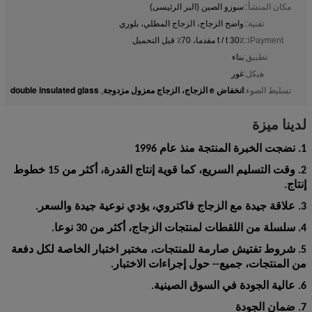
مكان المنشأ::
سوزو الصين (البر الرئيسى)
تقنية::
واضح الزجاج، الزجاج المطلي، بلوري
iPayment::
t / t 30٪ مقدما، 70٪ قبل التحميل
تطبيق:
بناء
هيكل:
غور
انخفاض e الزجاج، الزجاج معزول مزدوجة
double insulated glass
تسليط الضوء:
,
لدينا ميزة
1. نضجت الخبرة المنتجة منذ عام 1996
2. وقت التسليم السريع، كما قوية إنتاج القدرة، أكثر من 15 خطوط
إنتاج.
3. علاقة جيدة مع الزجاج فاكتروي، يؤدي نوعية جيدة والسعر.
4. سلسلة من اللقطات لمنتجات الزجاج، أكثر من 30 نوعا.
5. شروط تفتيش صارمة للمنتجات، مختبر اختبار الخاصة لكل دفعة
من المنتجات، جميع-- حول إجراءات الاختبار.
6. عالية الجودة في السوق الصينية.
7. ضمان الجودة