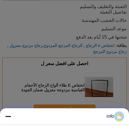
التعبئة والتغليف والتسليم
تفاصيل التعبئة
حالات الخشب المهندسة
موعد التسليم
شحنها في 15 أيام بعد الدفع
انخفاض e الزجاج
الزجاج المزجج المزدوج,زجاج مزدوج معزول
بطاقة:
,
,
زجاج مزدوج المزجج
احصل على افضل سعر ل
انخفاض E طلاء ألواح الزجاج الأحجام
القياسية مزدوجة معزول ضمان الجودة
ويندوز
استمر
info
لوحات زجاجية معزولة
أكثر