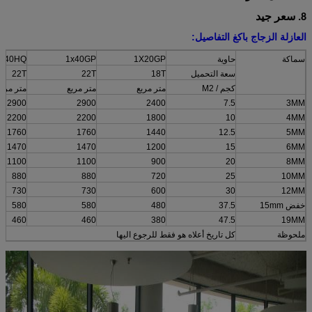
8. سعر جيد
العازلة الزجاج باكغ التفاصيل:
سماكة
حاوية
1X20GP
1x40GP
X40HQ
سعة التحميل
18T
22T
22T
كجم / M2
متر مربع
متر مربع
متر مربع
2900
2900
2400
7.5
3MM
2200
2200
1800
10
4MM
1760
1760
1440
12.5
5MM
1470
1470
1200
15
6MM
1100
1100
900
20
8MM
880
880
720
25
10MM
730
730
600
30
12MM
خفض 15mm
37.5
480
580
580
460
460
380
47.5
19MM
ملحوظة
كل تاريخ أعلاه هو فقط للرجوع اليها