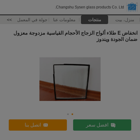
Changshu Sysen glass products Co. Ltd.
منزل، بيت
منتجات
معلومات عنا
جولة في المعمل
>>
انخفاض E طلاء ألواح الزجاج الأحجام القياسية مزدوجة معزول
ضمان الجودة ويندوز
افضل سعر
اتصل بنا