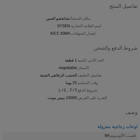
تفاصيل المنتج
مكان المنشأ:
تشانغشو الصين
اسم العلامة التجارية:
SYSEN
إصدار الشهادات:
IGCC IGMA
شروط الدفع والشحن
الحد الأدنى لكمية:
1 قطعة
الأسعار:
negotiable
تفاصيل التغليف:
الخشب الرقائقي التعبئة
وقت التسليم:
25 يوما
شروط الدفع:
L / C ، T / T
القدرة على العرض:
10000 بييس مونث
وصف
لوحات زجاجية معزولة
قضيب الألومنيوم:
9A