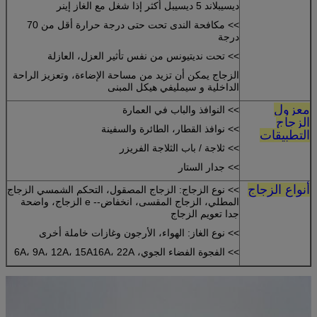
ديسيبلاند 5 ديسيبل أكثر إذا شغل مع الغاز إينر
>> مكافحة الندى تحت حتى درجة حرارة أقل من 70
درجة
>> تحت نديتيونس من نفس تأثير العزل، العازلة
الزجاج يمكن أن تزيد من مساحة الإضاءة، وتعزيز الراحة
الداخلية و سيمليفي هيكل المبنى
معزول
>> النوافذ والباب في العمارة
الزجاج
>> نوافذ القطار، الطائرة والسفينة
التطبيقات
>> ثلاجة / باب الثلاجة الفريزر
>> جدار الستار
أنواع الزجاج
>> نوع الزجاج: الزجاج المصقول، التحكم الشمسي الزجاج
المطلي، الزجاج المقسى، انخفاض-- e الزجاج، واضحة
جدا تعويم الزجاج
>> نوع الغاز: الهواء، الأرجون وغازات خاملة أخرى
>> الفجوة الفضاء الجوي، 6A، 9A، 12A، 15A16A، 22A