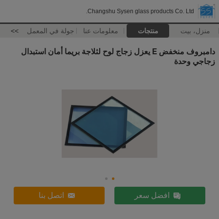
Changshu Sysen glass products Co. Ltd.
منزل، بيت
منتجات
معلومات عنا
جولة في المعمل
>>
دامبروف منخفض E يعزل زجاج لوح لثلاجة بريما أمان استبدال
زجاجي وحدة
افضل سعر
اتصل بنا