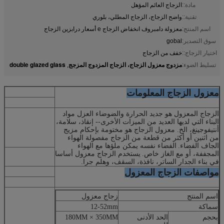
مادة::
الزجاج العائم المؤهل
تقنية::
واضح الزجاج، الزجاج المطلي، بلوري
اسم المنتج:
معزولة دامبروف انخفاض الزجاج e أسعار درابزين الزجاج
سوق التصدير:
gobal
اختيار الزجاج::
خفف من الزجاج
مزدوج معزول الزجاج، الزجاج المزدوج المزجج
double glazed glass
تسليط الضوء:
,
معزول الزجاج المعلومات
الزجاج المعزول هو جديد الحرارة والضوضاء العزل مواد
البناء التي لديها العديد من الميزات الأخرى-- إنقاذ، سلامة،
أنتيفوجينغ، الخ. معزول الزجاج هو مختومة بإحكام مزيج
من اثنين أو أكثر من قطعة من الزجاج مفصولة الهواء
الجاف الفضاء.
الفضاء نفسه يمكن ملؤها مع الهواء
المجففة، أو مع الغاز خاص.
يستخدم الزجاج معزول أساسا
في بناء الجدار الساتر، نافذة، السقف، وهلم جرا.
مواصفات الزجاج المعزول
اسم المنتج
زجاج معزول
سماكة
12-52mm
بحجم
الحد الأدنى
180MM × 350MM