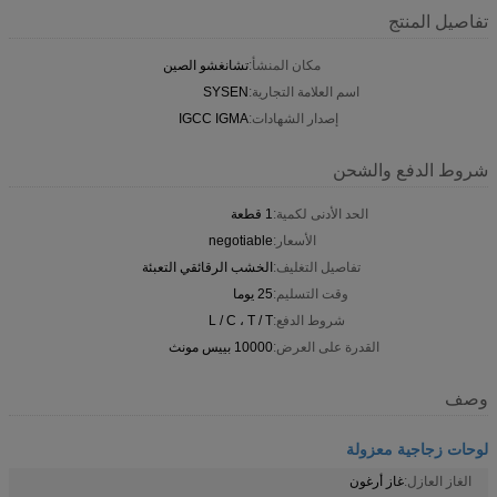
تفاصيل المنتج
مكان المنشأ:
تشانغشو الصين
اسم العلامة التجارية:
SYSEN
إصدار الشهادات:
IGCC IGMA
شروط الدفع والشحن
الحد الأدنى لكمية:
1 قطعة
الأسعار:
negotiable
تفاصيل التغليف:
الخشب الرقائقي التعبئة
وقت التسليم:
25 يوما
شروط الدفع:
L / C ، T / T
القدرة على العرض:
10000 بييس مونث
وصف
لوحات زجاجية معزولة
الغاز العازل:
غاز أرغون