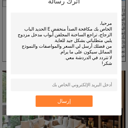
اترك رسالة
(1) توفير الطاقة: الزجاج معزول لديه
العزل الحراري
الجيد
والأداء الحرارة التدريع، لذلك هو مادة مثالية من
الطاقة وحماية البيئة؛
(2) الإضاءة الجيدة: بالنسبة للزجاج المعزول،
نفاذية الضوء
المرئي عالية، لذلك منخفضة-- e الزجاج المعزول لديه
إضاءة جيدة
تأثير؛
(3) الملكية الكيميائية مستقرة: فمن الممكن للتخزين على
المدى الطويل والزجاج المعزول العام يمكن أن يكون
تعسفيا
عمق المصنعة.
إرسال