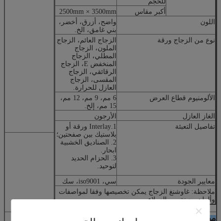
للحجم
أكبر مقاس
2500mm × 3500mm
اللون
واضح، أزرق، أخضر،
بني غامق، الخ.
نوع من الزجاج ورقة
الزجاج العائم، الزجاج
الملون، الزجاج
المطلي، الزجاج
المنخفض E، الزجاج
الرقائقي، الزجاج
المقسى، الزجاج
العازل للحرارة.
الألومنيوم قطاع
العرض
6 مم، 9 مم، 12 مم،
15 مم، إلخ.
الغاز العازل
الأرجون
تفاصيل التعبئة
1.Interlay ورقة أو
بلاستيك بين صفحتين؛
2. الصناديق الخشبية
ابحار.
3. الحزام الحديد
لتوحيد.
معايير الجودة
سي، iso9001، سك
ملاحظة: غاوشنغ الزجاج يمكن تخصيصها وفقا لمواصفات
وألوان معينة من العملاء.
ميزات الزجاج معزول