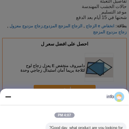
تفاصيل التعبئة
حالات الخشب المهندسة
موعد التسليم
شحنها في 15 أيام بعد الدفع
انخفاض e الزجاج
الزجاج المزجج المزدوج,زجاج مزدوج معزول
بطاقة:
,
,
زجاج مزدوج المزجج
احصل على افضل سعر ل
دامبروف منخفض E يعزل زجاج لوح
لثلاجة بريما أمان استبدال زجاجي وحدة
استمر
info
لوحات زجاجية معزولة
أكثر
4:07 PM
Good day, what product are you looking for?