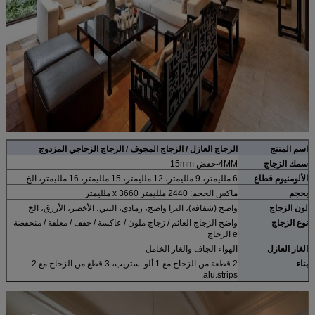
اسم المنتج
الزجاج العازل / الزجاج المجوف / الزجاج الزجاجي المزدوج
سمك الزجاج
4MM-خفض 15mm
الألومنيوم قطاع
6 ملليمتر، 9 ملليمتر، 12 ملليمتر، 15 ملليمتر، 16 ملليمتر، الخ
بحجم
ماكس الحجم: 2440 ملليمتر x 3660 ملليمتر
لون الزجاج
واضح (شفافة)، الترا واضح، رمادي، البني، الأخضر، الأزرق، الخ
نوع الزجاج
واضح الزجاج العائم / زجاج ملون / عاكسة / خفف / مغلفة / منخفضة
e الزجاج
الغاز العازل
الهواء الجاف والغاز الخامل
بناء
2 قطعة من الزجاج مع 1 ألو. ستريب، 3 قطع من الزجاج مع 2
alu.strips.
دعم تخصيص
الوضعية
1. الجدار ستارة، نافذة، الباب الخ.
2. القطار