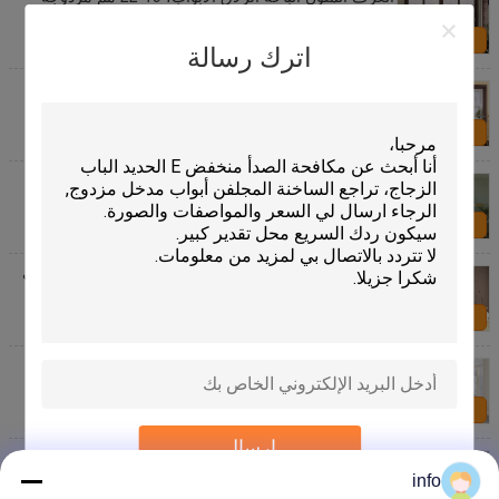
انزلاق لوحات الزجاج
اتصل بنا
اترك رسالة
كفاءة الطاقة انزلاق الباب الزجاج الملون الزجاج لوحات
منحنى / شقة الشكل
اتصل بنا
معزول منخفض E انزلاق زجاج الباب للمنازل مستطيل /
شكل مربع
اتصل بنا
جزء مزدوج انزلاق زجاج الباب جوفاء الزجاج الملون لوحات
الهواء / الأرجون العازلة
اتصل بنا
رصاصة برهان الأمن انزلاق زجاج الباب الاتحاد الأوروبي
القياسية مطلي الكروم
اتصل بنا
إرسال
خفف من الزجاج سلامة انزلاق الباب، أسود باتينا زجاج
الداخلية انزلاق الأبواب
info