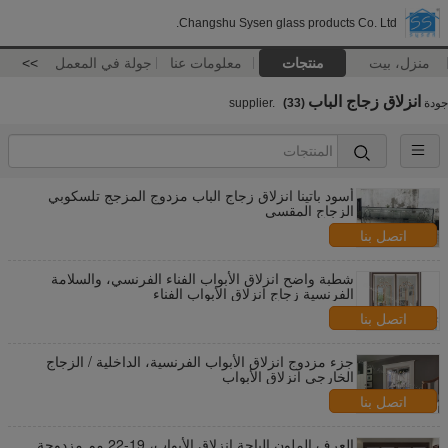
Changshu Sysen glass products Co. Ltd.
منزل، بيت
منتجات
معلومات عنا
جولة في المعمل
>>
انزلاق زجاج الباب
جودة
supplier.
(33)
أسود باتينا انزلاق زجاج الباب مزدوج المزجج تلسكوبي
الزجاج المقسى
اتصل بنا
شطبة واضح انزلاق الأبواب الفناء الفرنسي، والسلامة
الفرنسية زجاج انزلاق الأبواب الفناء
اتصل بنا
جزء مزدوج انزلاق الأبواب الفرنسية، الداخلية / الزجاج
الخارجي انزلاق الأبواب
اتصل بنا
العرف الملون الباحة انزلاق الأبواب، 19-22 مم مزدوجة