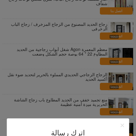
شفاف
اتصل بنا
زجاج الحديد المصنوع من الزجاج المزخرف / زجاج الباب
الزخرفي
اتصل بنا
معظم المعمرة Agon شغل أبواب زجاجية من الحديد
المطاوع 22 * ​​64 بوصة حجم الشكل وضعت
اتصل بنا
الزجاج الزجاجي الحديدي المملوء بالحرير لتحديد ضوء نقل
أكسيد الحديد
اتصل بنا
منع تجميد خفف من الحديد المطاوع باب زجاج الشاشة
الحريرية ميزة أمنية عظيمة
اتصل بنا
حمض محفورا جوفاء الزجاج مع الستائر سماكة 25-30 مم
الألومنيوم الستائر
اترك رسالة