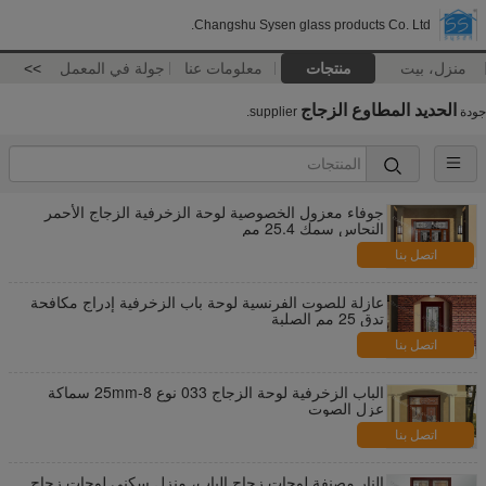
Changshu Sysen glass products Co. Ltd.
منزل، بيت
منتجات
معلومات عنا
جولة في المعمل
>>
الحديد المطاوع الزجاج
جودة
supplier.
جوفاء معزول الخصوصية لوحة الزخرفية الزجاج الأحمر
النحاس سمك 25.4 مم
اتصل بنا
عازلة للصوت الفرنسية لوحة باب الزخرفية إدراج مكافحة
تدق 25 مم الصلبة
اتصل بنا
الباب الزخرفية لوحة الزجاج 033 نوع 8-25mm سماكة
عزل الصوت
اتصل بنا
النار مصنفة لوحات زجاج الباب، منزل سكني لوحات زجاج