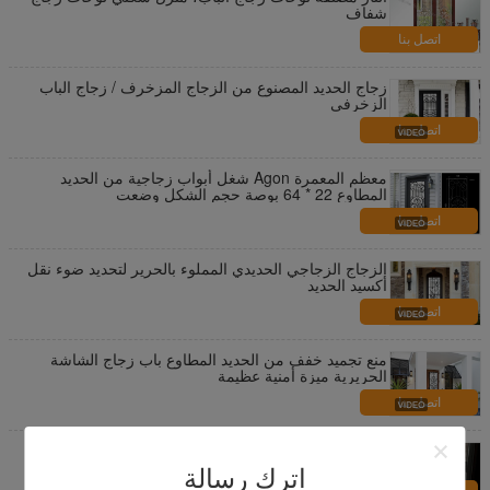
شفاف
اتصل بنا
زجاج الحديد المصنوع من الزجاج المزخرف / زجاج الباب
الزخرفي
اتصل بنا
معظم المعمرة Agon شغل أبواب زجاجية من الحديد
المطاوع 22 * ​​64 بوصة حجم الشكل وضعت
اتصل بنا
الزجاج الزجاجي الحديدي المملوء بالحرير لتحديد ضوء نقل
أكسيد الحديد
اتصل بنا
منع تجميد خفف من الحديد المطاوع باب زجاج الشاشة
الحريرية ميزة أمنية عظيمة
اتصل بنا
حمض محفورا جوفاء الزجاج مع الستائر سماكة 25-30 مم
الألومنيوم الستائر
اترك رسالة