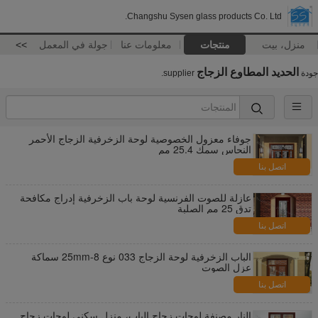
Changshu Sysen glass products Co. Ltd.
منزل، بيت
منتجات
معلومات عنا
جولة في المعمل
>>
الحديد المطاوع الزجاج
جودة
supplier.
جوفاء معزول الخصوصية لوحة الزخرفية الزجاج الأحمر
النحاس سمك 25.4 مم
اتصل بنا
عازلة للصوت الفرنسية لوحة باب الزخرفية إدراج مكافحة
تدق 25 مم الصلبة
اتصل بنا
الباب الزخرفية لوحة الزجاج 033 نوع 8-25mm سماكة
عزل الصوت
اتصل بنا
النار مصنفة لوحات زجاج الباب، منزل سكني لوحات زجاج